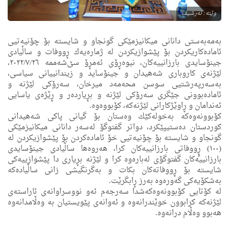
وێنه‌: ئه‌رشیف
به‌مه‌به‌ستی دانانی میكانیزمێكی گونجاو و شایسته‌ بۆ چۆنیەتیی
ئاماده‌كاریكردن بۆ پێشوازیكردن لە ژمارەیەك ڕووفات و ساڵیادی
جینۆسایدی بارزانییەكان، نیوەڕۆی ئەمڕۆ سێ‌شەممە ٢٠٢٢/٧/٢٦،
لێژنەی كاروباری شەهیدان و جینۆساید و زیندانییانی سیاسی،
بەسەرپەرشتیی سوسن محەمەد میرخان، سەرۆكی لێژنە و
ئامادەبوونی جێگرى سه‌رۆكی لێژنه‌ و بڕیاردەر و ڕێژەی یاسایی
ئەندامان و ڕاوێژكارانى لێژنه‌كه‌، كۆبووه‌وه‌.
كۆبوونه‌وه‌كه‌ بەخولەكێك وەستان بۆ گیانی پاكی شەهیدانی
كوردستان ده‌ستیپێكرد، دواتر گفتوگۆ له‌سه‌ر دانانی میكانیزمێكی
گونجاو و شایسته‌ بۆ چۆنیه‌تیی خۆ ئاماده‌كردن بۆ پێشوازیكردن لە
(١٠٠) ڕٍووفاتی بارزانییەكان كرا، هه‌روه‌ها ساڵیادی جینۆسایدی
بارزانییەكان گفتوگۆی لەبارەوە كرا و لێژنە بڕیاری دا پێشوازییەكی
شایستە بۆ ڕووفاتەكان بكات و بەگرنگیشی زانی ساڵیادەكە
بەشكۆیەكی گەورەوه‌ بەرز ڕابگرێت.
لە كۆتایی كۆبوونەوەكەشدا سەرجەم ئەو نووسراوانەی ئاراستەی
لێژنەكە كرابوون خوێندرانەوە و ئەوانەی پێویستیان به‌ وه‌ڵامدانه‌وه‌
هه‌بوو وەڵام درانەوە.