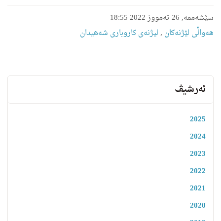
سێشەممە, 26 تەمووز 2022 18:55
هه‌واڵى لێژنه‌كان
,
لیژنه‌ى كاروبارى شه‌هیدان
ئەرشیڤ
2025
2024
2023
2022
2021
2020