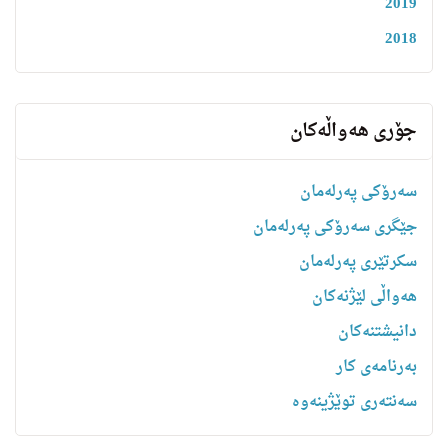
2019
2018
جۆری هەواڵەکان
سەرۆکی پەرلەمان
جێگری سەرۆکی پەرلەمان
سکرتێری پەرلەمان
هه‌واڵى لێژنه‌كان
دانیشتنه‌کان
بەرنامەی کار
سەنتەری توێژینەوە