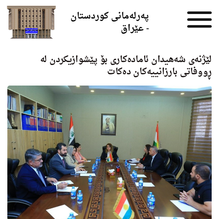
Skip to the content
پەرلەمانی کوردستان
- عێراق
لێژنەی شەهیدان ئامادەكاری بۆ پێشوازیكردن لە
ڕووفاتی بارزانییەكان ده‌كات