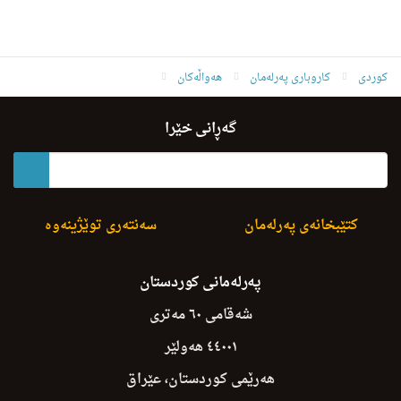
کوردی
کاروباری پەرلەمان
هەواڵەکان
Lezhnay Shahidan Kobuwawa
گەڕانی خێرا
کتێبخانەی پەرلەمان
سەنتەری توێژینەوە
پەرلەمانی کوردستان
شەقامی ٦٠ مەتری
٤٤٠٠١ هەولێر
هەرێمی کوردستان، عێراق