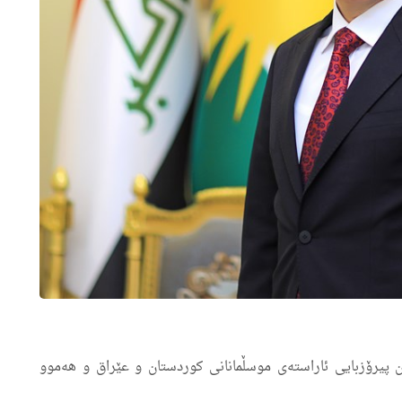
اڵی ۱٤٤٤ی كۆچی گەرمترین پیرۆزبایی ئاراستەی موسڵمانانی كوردستان و عێراق و هەموو