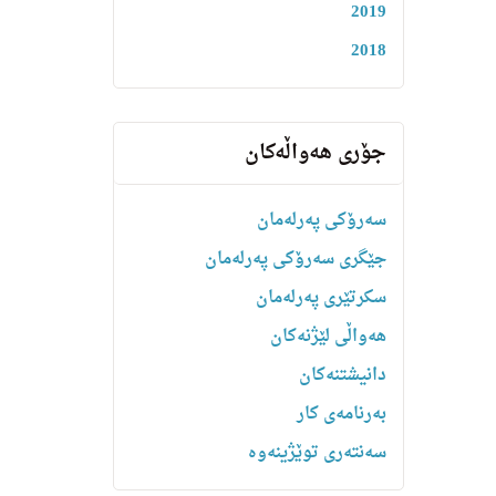
2019
2018
جۆری هەواڵەکان
سەرۆکی پەرلەمان
جێگری سەرۆکی پەرلەمان
سکرتێری پەرلەمان
هه‌واڵى لێژنه‌كان
دانیشتنه‌کان
بەرنامەی کار
سەنتەری توێژینەوە