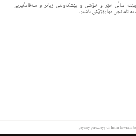
ببێتە ساڵی خێر و خۆشی و پێشکەوتنی زیاتر و سەقامگیریی
ە ئامانجی دوارۆژێکی باشتر.
payamy perozbayy dr. hemn hawrami bo