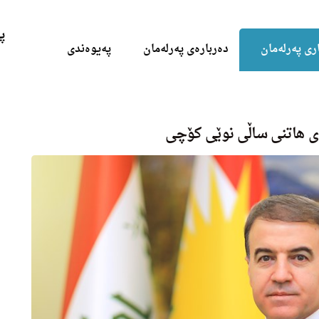
Skip to the content
پ
ری پەرلەمان
دەربارەی پەرلەمان
پەیوەندی
ەی هاتنی ساڵی نوێی كۆچی