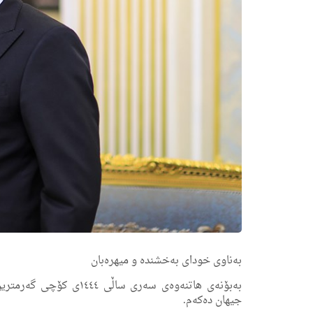
بەناوی خودای بەخشندە و میهرەبان
بەبۆنەی هاتنەوەی سەری س
جیهان دەكەم.