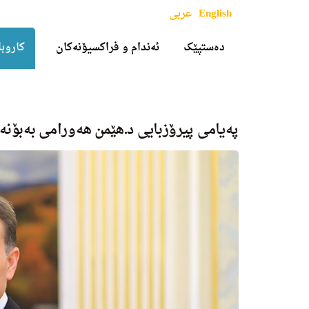
English
عربی
دەستپێک
ئەندام و فراکسیۆنەکان
کاروبا
پەیامی پیرۆزبایی د.هێمن هەورامی بەبۆن