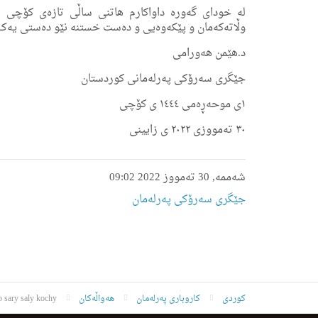
لە خودای گەورە داواكارم هاتنی ساڵی تازەی كۆچی 
وڵاتەکەمان و پێکەوەیی و دەست خستنە نێو دەستی یەک ب
د.هێمن هەورامی
جێگری سەرۆکی پەرلەمانی کوردستان
۱ی موحەڕەمی ۱٤٤٤ ی كۆچی
۳۰ تەمووزی ۲۰۲۲ ی زایینی
شەممە, 30 تەمووز 2022 09:02
جێگری سەرۆکی پەرلەمان
کوردی
کاروباری پەرلەمان
هەواڵەکان
 sary saly kochy