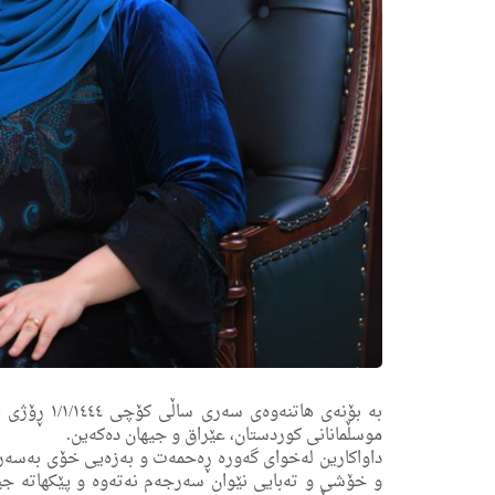
بە بۆنەی ھا
موسڵمانانی كوردستان، عێراق و جیھان دەكەین.
داواكارین لەخوای گەورە ڕەحمەت و بەزەیی خۆی بەسەر ھە
و خۆشی و تەبایی نێوان سەرجەم نەتەوە و پێكھاتە جی