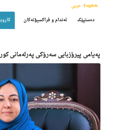
English
عربی
دەستپێک
ئەندام و فراکسیۆنەکان
کاروبا
پەیامی پیرۆزبایی سەرۆکی پەرلەمانی کو