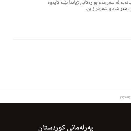
انەیە لە سەرجەم بوارەكانی ژیاندا بێتە كایەوە.
 ھەر شاد و شەرفراز بن.
payamy 
پەرلەمانی کوردستان