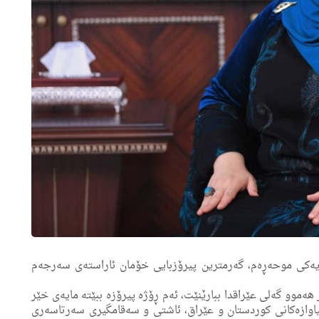
تنەوەی سەری ساڵی كۆچی ١/١/١٤٤٤ ڕۆژی یەكی موحەڕەم، گەرمترین پیرۆزبایی خۆمان ئاراستەی سەرجەم
موو گەلی عێراقدا ببارێنێت، ئەم ڕۆژە پیرۆزە ببێتە مایەی خێر
اوازەكانی كوردستان و عێراق، ئاشتی و سەقامگیری سەرتاسەری