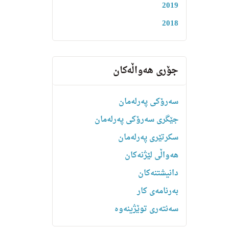
2019
2018
جۆری هەواڵەکان
سەرۆکی پەرلەمان
جێگری سەرۆکی پەرلەمان
سکرتێری پەرلەمان
هه‌واڵى لێژنه‌كان
دانیشتنه‌کان
بەرنامەی کار
سەنتەری توێژینەوە