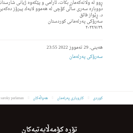
ڕوو لە وڵاتەكەمان بكات، ئارامی و پێكەوە ژیانی شارستانی
دووبارە سەری ساڵی كۆچی لە ھەموو لایەك پیرۆز دەكەین،
د. ڕێواز فائق
سەرۆكی پەرلەمانی كوردستان
٢٠٢٢/٧/٢٩
ھەینی, 29 تەمووز 2022 23:55
سەرۆکی پەرلەمان
کوردی
کاروباری پەرلەمان
هەواڵەکان
saroky parlaman
تۆڕە کۆمەڵایەتیەکان