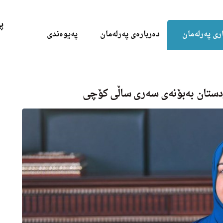
Skip to the content
پ
ری پەرلەمان
دەربارەی پەرلەمان
پەیوەندی
ردستان بەبۆنەی سەری ساڵی کۆچی