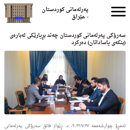
Skip to the content
پەرلەمانی کوردستان
- عێراق
سەرۆکی پەرلەمانی کوردستان چەند بڕیارێکی لەبارەی
(بنکەی یاسادانان) دەرکرد
ئەمڕۆ چوارشەممە ۲۰۲۲/۷/۲۷، د. ڕێواز فائق سەرۆکی پەرلەمانی