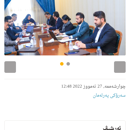
چوارشەممە, 27 تەمووز 2022 12:48
سەرۆکی پەرلەمان
ئەرشیڤ