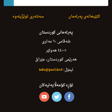
کتێبخانەی پەرلەمان
سەنتەری توێژینەوە
پەرلەمانی کوردستان
شەقامی ٦٠ مەتری
٤٤٠٠١ هەولێر
هەرێمی کوردستان، عێراق
ئیمێل:
info@parl.krd
تۆڕە کۆمەڵایەتیەکان