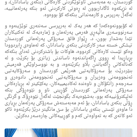
کوردستان، بە مەبەستی تاوتوێکردنی کارەکانی (بنکەی یاسادانان)، و
لە نزیکەوە ئاگاداربوون لە ڕەوتی کارکردنی ئەو بنکە پەرلەمانییە،
لەگەڵ بەرپرس و کارمەندانی بنکەکە کۆ بووەوە.
لە کۆبوونەوەکەدا کە هەر یەک لە بەرپرسی سەنتەری توێژینەوە و
سەرنووسەری ماڵپەڕی فەرمی پەرلەمان و ژمارەیەک لە تەکنیکاران
تێدا بەشدار بوون، د. ڕێواز فائق سەرۆکی پەرلەمانی کوردستان
تیشکی خستە سەر کارکردنی بنکەی یاسادانان، کە لەماوەی ڕابردوودا
وەکو تێست کارەکانی کردووە، هاوکات بۆ باشترکردنی ئەدای بنکەکە
بڕیاریدا لە ڕووی ڕاگەیاندنەوە ناساندنی زیاتری بۆ بکرێت و لە
کەناڵەکانی ڕاگەیاندن بڵاو بکرێتەوە، و بە نووسراوێکی فەرمیش
بنێردرێت بۆ سەرۆکایەتیی هەرێمی کوردستان و سەرۆکایەتیی
ئەنجوومەنی وەزیران و سەرۆکایەتیی ئەنجوومەنی دادوەری و
سەرجەم زانکۆکان و ناوەندە ئەکادیمییەکان، یەکێکیتر لە بڕیارەکانی
سەرۆکی پەرلەمانی کوردستان گۆڕینی ناو و نێوەڕۆکی بنکە
ئەلیکترۆنییەکە بوو، بەشێوەیەک بگونجێت لەگەڵ نێوەڕۆک و گرنگی
ڕۆڵی بنکەی یاسادانان، بۆ ئەم مەبەستەش سەرۆکی پەرلەمان بڕیاری
دا ماوەی تێستی بنکەی یاسادانان بۆ سێ مانگیتر درێژ بکرێتەوە تاکو
ئەو کاتەی کە بە تەواوەتی کەم و کوڕییەکانی چارەسەر دەکرێن.