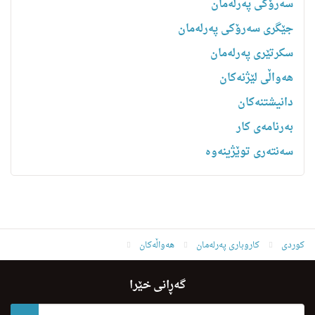
سەرۆکی پەرلەمان
جێگری سەرۆکی پەرلەمان
سکرتێری پەرلەمان
هه‌واڵى لێژنه‌كان
دانیشتنه‌کان
بەرنامەی کار
سەنتەری توێژینەوە
کوردی
کاروباری پەرلەمان
هەواڵەکان
seroky perleman legel bashy bnkey yasa dadan ko buawa
گەڕانی خێرا