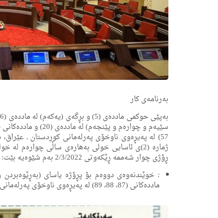
به‌رنامه‌ی كار
57) له‌ په‌یڕه‌وی ناوخۆی په‌رله‌مانی كوردستان ـ عێراق، 
ڕۆژی چوار شەممە ڕێكه‌وتی 2/3/2022 به‌م شێوه‌یه‌ بێت:
: خوێندنه‌وه‌ی دووه‌م بۆ پڕۆژە یاسای (بەڕێوەبردن
مادده‌كانی (87، 88، 89) له‌ په‌یڕه‌وی ناوخۆی په‌رله‌مانی كوردستان.