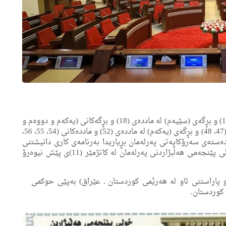
به‌پێی حوكمی مادده‌ی (5) و بڕگه‌ی (یه‌كه‌م) له‌ مادده‌ی (16) و بڕگه‌ی (سێیه‌م) له‌ مادده‌ی (18) و بڕگه‌كانی (یه‌كه‌م و دووه‌م و
سێیه‌م و چواره‌م و پێنجه‌م) له‌ مادده‌ی (20) و مادده‌كانی (47، 48) و بڕگەی (یەكەم) لە ماددەی (52) و ماددەكانی (54، 55، 56،
ده‌سته‌ی سه‌رۆكایه‌تی په‌رله‌مان بڕیاریدا به‌رنامه‌ی كاری دانیشتنی
ژماره‌ (2)ی ئاسایی خولی بەهارەی ساڵی چوارەم له ‌خولی پێنجه‌می هه‌ڵبژاردنی په‌رله‌مان له‌ كاتژمێر (11)ی پێش نیوه‌رۆ
 و پاراستنی ئاو لە هەرێمی كوردستان ـ عێراق) به‌پێی حوكمی