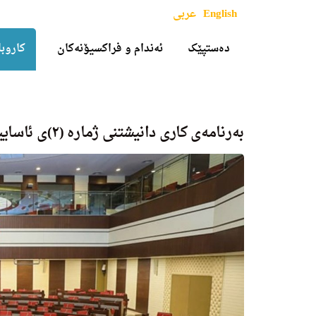
English
عربی
دەستپێک
ئەندام و فراکسیۆنەکان
کاروبا
به‌رنامه‌ی كاری دانیشتنی ژماره (٢)ی ئاساییی خولى به‌هاره‌ ڕۆژی ٢٠٢٢/٣/٢