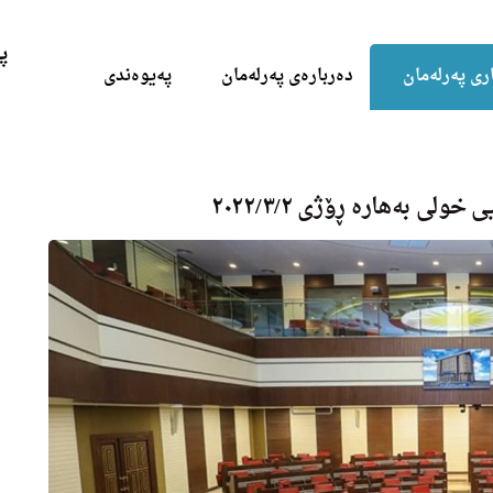
Skip to the content
پ
ری پەرلەمان
دەربارەی پەرلەمان
پەیوەندی