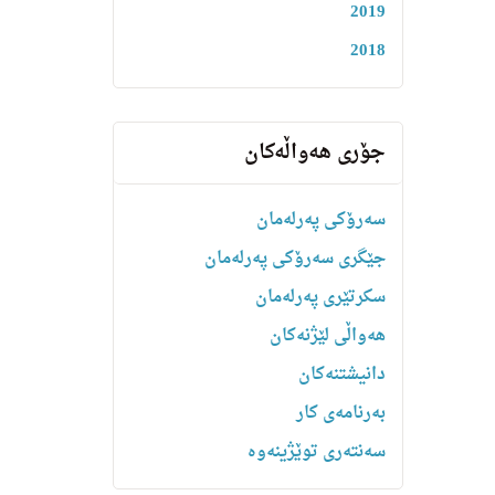
2019
2018
جۆری هەواڵەکان
سەرۆکی پەرلەمان
جێگری سەرۆکی پەرلەمان
سکرتێری پەرلەمان
هه‌واڵى لێژنه‌كان
دانیشتنه‌کان
بەرنامەی کار
سەنتەری توێژینەوە