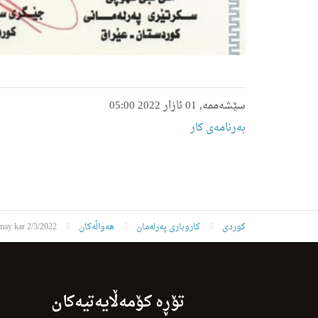
سێشەممە, 01 ئازار 2022 05:00
بەرنامەی کار
کوردی
کاروباری پەرلەمان
هەواڵەکان
may kar 2/3/2022
تۆڕە کۆمەڵایەتیەکان