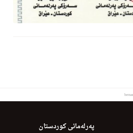
berna
پەرلەمانی کوردستان