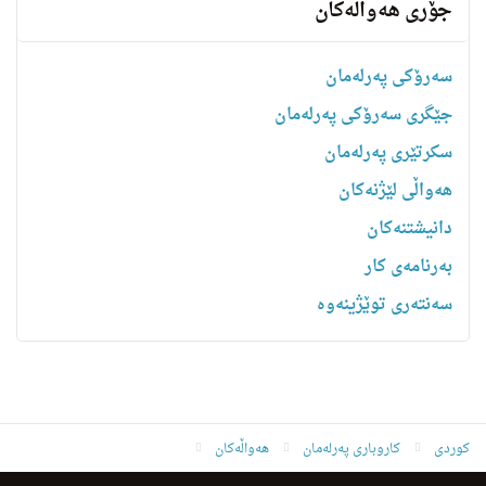
جۆری هەواڵەکان
سەرۆکی پەرلەمان
جێگری سەرۆکی پەرلەمان
سکرتێری پەرلەمان
هه‌واڵى لێژنه‌كان
دانیشتنه‌کان
بەرنامەی کار
سەنتەری توێژینەوە
کوردی
کاروباری پەرلەمان
هەواڵەکان