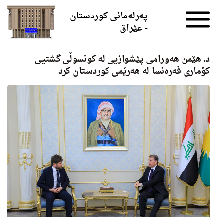
Skip to the content
پەرلەمانی کوردستان
- عێراق
د. هێمن هه‌ورامی پێشوازیی له‌ كونسوڵی گشتیی
كۆماری فه‌ره‌نسا له‌ هه‌رێمی كوردستان كرد