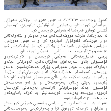
ئه‌مڕۆ پێجشه‌ممه‌ ٢٠٢٢/٣/١٧، د. هێمن هه‌ورامی، جێگری سه‌رۆكی
په‌رله‌مانی كوردستان، پیشوازیی له‌ ئۆلیڤیێ دیكوتینێ، كونسوڵی
گشتیی كۆماری فه‌ره‌نسا له‌ هه‌رێمی كوردستان كرد.
له‌ دیدارێكدا، هێرشه‌ مووشه‌كییه‌كه‌ى سه‌ر هه‌ولێر و لێكه‌وته‌كانی
دوای هێرشه‌كه‌ گفتوگۆیان له‌باره‌وه‌ كرا و د. هێمن هه‌ورامی،
سوپاسی هه‌ڵوێستی فه‌ره‌نسا و ولاتانی كرد بۆ ئیدانه‌كردنی ئه‌و
هێرشه‌ و پشتگیرییه‌ به‌رده‌وامه‌كانی له‌ هه‌رێمی كوردستان.
پرسی هه‌ڵبژاردنه‌كانی هه‌رێمی كوردستان و كاراكردنه‌وه‌ى
كۆمسیۆنی باڵای سه‌ربه‌خۆی هه‌ڵبژاردنه‌كان، ته‌وه‌رێكی دیكه‌ی
دیداره‌كه‌ بوون، د. هێمن هه‌ورامی، وێڕای جه‌ختكردنه‌وه‌ى له‌سه‌ر
پێویستیی ئه‌نجامدانى هه‌ڵبژاردنه‌كان له‌ واده‌ى دیاریكراوی خۆیدا،
ڕِایگه‌یاند: "پێویسته‌ كۆمسیۆنی باڵای سه‌ربه‌خۆی هه‌ڵبژاردنه‌كان كارا
بكریته‌وه‌ به‌پێی ڕِیكاره‌ په‌یڕه‌وییه‌كان و بۆ ئه‌و مه‌به‌سته‌ش
كۆمسیۆن چه‌ند نووسراوێكی ئاراسته‌ی په‌رله‌مانی كوردستان
كردووه‌، پێویسته‌ په‌رله‌مانی كوردستانیش به‌ ئه‌ركه‌ یاساییه‌كه‌ی
خۆى هه‌ڵبستێت له‌وباره‌یه‌وه‌".
هه‌ر له‌ كۆبوونه‌وه‌كه‌دا، ڕه‌وشی سیاسی و ئه‌منیى هه‌رێمی كوردستان
و عێراق و ناوچه‌كه‌ تاووتوێ كرا و پته‌وتركردنی په‌یوه‌ندییه‌كانی