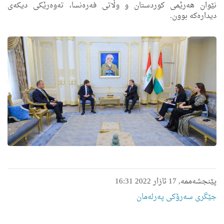
نێوان هه‌رێمی كوردستان و وڵاتی فه‌ره‌نسا، ته‌وه‌رێكی دیكه‌ی
دیداره‌كه‌ بوون.
پێنجشەممە, 17 ئازار 2022 16:31
جێگری سەرۆکی پەرلەمان