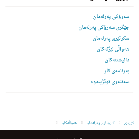
سەرۆکی پەرلەمان
جێگری سەرۆکی پەرلەمان
سکرتێری پەرلەمان
هه‌واڵى لێژنه‌كان
دانیشتنه‌کان
بەرنامەی کار
سەنتەری توێژینەوە
کوردی
کاروباری پەرلەمان
هەواڵەکان
D.hemn Peshwazye La B.B.K.S.A.K.Amrica Krd