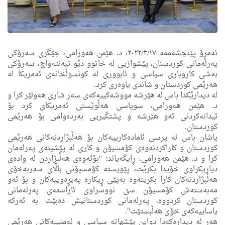
ئه‌مڕۆ پێنجشه‌ممه‌ ٢٠٢٢/٣/١٧، د. هێمن هه‌ورامی، جێگری سه‌رۆكی
په‌رله‌مانی كوردستان، پێشوازیی له‌ خاتوو دێو تیه‌نته‌واچ، سه‌رۆكی
به‌شی كاروباری سیاسی و ئابووری له‌ كونسوڵخانه‌ی ئه‌مریكا له‌
هه‌رێمی كوردستان و شاندی یاوه‌ری كرد.
له‌ دیدارێكدا باس له‌ هێرشه‌ مووشه‌كییه‌كه‌ى سه‌ر شاری هه‌ولێر كرا و
د. هێمن هه‌ورامی، سوپاسی هه‌ڵوێستی ئه‌مریكای كرد بۆ
ئیدانه‌كردنی ئه‌و هێرشه‌ و پشتگیریی به‌رده‌وامی بۆ هه‌رێمی
كوردستان.
پاشان باس له‌ پرسى ئاماده‌كارییه‌كان بۆ هه‌ڵبژاردنه‌كانی هه‌رێمی
كوردستان و كاراكردنه‌وه‌ى كۆمسیۆن و كاری له‌ پێشینه‌ی په‌رله‌مان
كرا و د. هێمن هه‌ورامی، ڕایگه‌یاند: "بۆئه‌وه‌ی هه‌ڵبژاردن له‌ واده‌ی
دیاریكراوی خۆیدا بكرێت، پێویسته‌ كۆمسیۆنی باڵای سه‌ربه‌خۆی
هه‌ڵبژاردنه‌كان كارا بكریته‌وه‌ به‌پێی ڕیكاره‌ په‌یڕه‌وییه‌كان و بۆ ئه‌و
مه‌به‌سته‌ش كۆمسیۆن سێ نووسراوی ئاراسته‌ی په‌رله‌مانی
كوردستان كردووه‌، په‌رله‌مانی كوردستانیش ده‌بێت به‌ ئه‌ركه‌
یاساییه‌كه‌ی خۆى هه‌ڵبستێت".
هه‌ر له‌ دیداره‌كه‌دا دواین پێشهاته‌ سیاسی و ئه‌منییه‌كانی هه‌رێمی