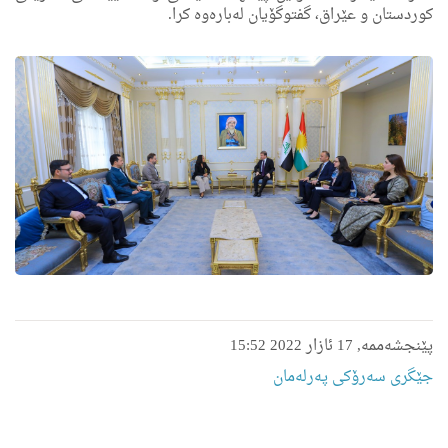
كوردستان و عێراق، گفتوگۆیان له‌باره‌وه‌ كرا.
پێنجشەممە, 17 ئازار 2022 15:52
جێگری سەرۆکی پەرلەمان