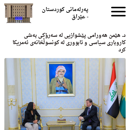
Skip to the content
پەرلەمانی کوردستان
- عێراق
د. هێمن هه‌ورامی پێشوازیی له‌ سه‌رۆكی به‌شی
كاروباری سیاسی و ئابووری له‌ كونسوڵخانه‌ی ئه‌مریكا
كرد