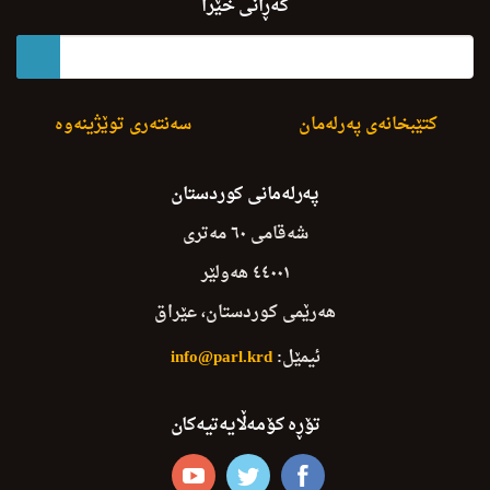
گەڕانی خێرا
کتێبخانەی پەرلەمان
سەنتەری توێژینەوە
پەرلەمانی کوردستان
شەقامی ٦٠ مەتری
٤٤٠٠١ هەولێر
هەرێمی کوردستان، عێراق
ئیمێل:
info@parl.krd
تۆڕە کۆمەڵایەتیەکان