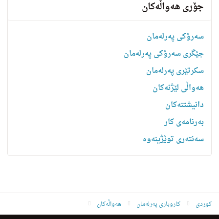
جۆری هەواڵەکان
سەرۆکی پەرلەمان
جێگری سەرۆکی پەرلەمان
سکرتێری پەرلەمان
هه‌واڵى لێژنه‌كان
دانیشتنه‌کان
بەرنامەی کار
سەنتەری توێژینەوە
کوردی
کاروباری پەرلەمان
هەواڵەکان