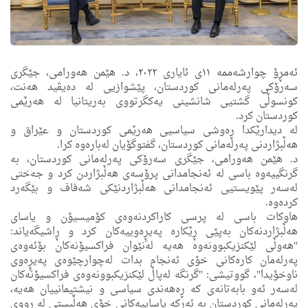
ئه‌مڕۆ چوارشه‌ممه‌ ١١ی ئایاری ٢٠٢٢، د. هێمن هه‌ورامی، جێگری
سه‌رۆكی په‌رله‌مانی كوردستان، پێشوازیی له‌ ده‌یڤید هه‌نت،
كونسوڵی گشتیی شانشینی یه‌كگرتووی به‌ریتانیا له‌ هه‌رێمی
كوردستان كرد.
له‌ دیدارێكدا ڕه‌وشی سیاسیی هه‌رێمی كوردستان و عێراق و
هه‌ڵبژاردنی په‌رله‌مانی كوردستان، گفتوگۆیان له‌باره‌وه‌ كرا.
د. هێمن هه‌ورامی، جێگری سه‌رۆكی په‌رله‌مانی كوردستان، به‌
گرنگییه‌وه‌ باسی له‌ ئه‌نجامدانی پرۆسه‌ی هه‌ڵبژاردن كرد و جه‌ختی
له‌سه‌ر پێویستیی ئه‌نجامدانی هه‌ڵبژاردنێكی شه‌فاف و بێگه‌رد
كرده‌وه‌.
هاوكات باسی له‌ پرسی كاراكردنه‌وه‌ی كۆمیسیۆن و یاسای
هه‌ڵبژاردنه‌كان به‌پێی ڕێكاره‌ په‌یڕِه‌وییه‌كان كرد و ڕاشیگه‌یاند:
"هه‌وڵی لێكنزیكبوونه‌وه‌ هه‌یه‌ له‌نێوان فراكسیۆنه‌كان بۆئه‌وه‌ی
په‌رله‌مان كاره‌كانی خۆی ئه‌نجام بدات له‌چوارچێوه‌ی په‌یڕِه‌وی
ناوخۆیدا"، گووتیشی: "گرنگه‌ له‌پاڵ لێكنزیكبوونه‌وه‌ی فراكسیۆنه‌كان
له‌سه‌ر ئه‌و بابه‌تانه‌ی كه‌ ڕه‌هه‌ندی سیاسی و نیشتیمانییان هه‌یه‌،
په‌رله‌مانی كوردستان به‌ ئه‌ركه‌ یاساییه‌كانی خۆی هه‌ڵَبستی له‌ ڕووی