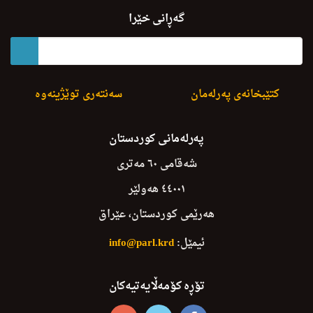
D.hemn H. Peshwazye La K.G.Baritania Krd
گەڕانی خێرا
کتێبخانەی پەرلەمان
سەنتەری توێژینەوە
پەرلەمانی کوردستان
شەقامی ٦٠ مەتری
٤٤٠٠١ هەولێر
هەرێمی کوردستان، عێراق
ئیمێل:
info@parl.krd
تۆڕە کۆمەڵایەتیەکان