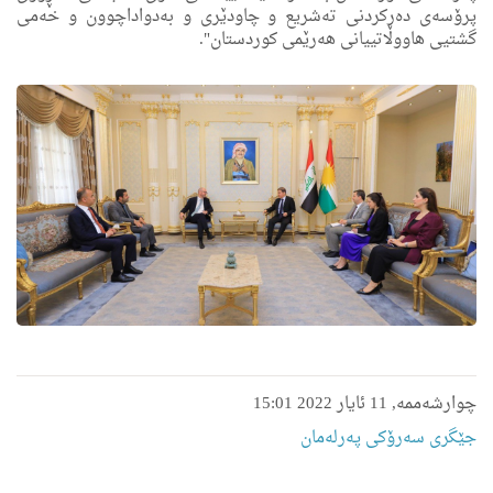
پرۆسه‌ی ده‌ركردنی ته‌شریع و چاودێری و به‌دواداچوون و خه‌می
گشتیی هاووڵاتییانی هه‌رێمی كوردستان".
چوارشەممە, 11 ئایار 2022 15:01
جێگری سەرۆکی پەرلەمان