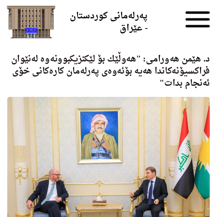
Skip to the content
پەرلەمانی کوردستان
- عێراق
د. هێمن هه‌ورامی: "هه‌وڵێك بۆ لێكنزیكبوونه‌وه‌ له‌نێوان
فراكسیۆنه‌كاندا هه‌یه‌ بۆئه‌وه‌ی په‌رله‌مان كاره‌كانی خۆی
ئه‌نجام بدات"