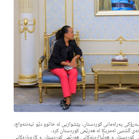
هه‌ورامی، جێگری سه‌رۆكی په‌رله‌مانی كوردستان، پێشوازیی له خاتوو دێو تیه‌نته‌واچ،
‌ی گشتیی ئه‌مریكا له هه‌رێمی كوردستان كرد.
كوردستان و هه‌ڵبژاردنه‌كانی هه‌رێمی كوردستان و كاروباره‌كانی