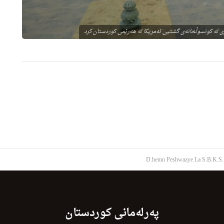
 له كونسوڵخانه‌ی گشتیی ئه‌مریكا له هه‌رێمی كوردستان كرد
D.hemn Peshwazye La S.B.K.S
پەرلەمانی کوردستان