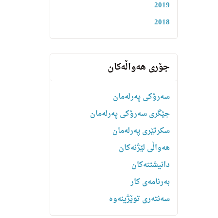
2019
2018
جۆری هەواڵەکان
سەرۆکی پەرلەمان
جێگری سەرۆکی پەرلەمان
سکرتێری پەرلەمان
هه‌واڵى لێژنه‌كان
دانیشتنه‌کان
بەرنامەی کار
سەنتەری توێژینەوە