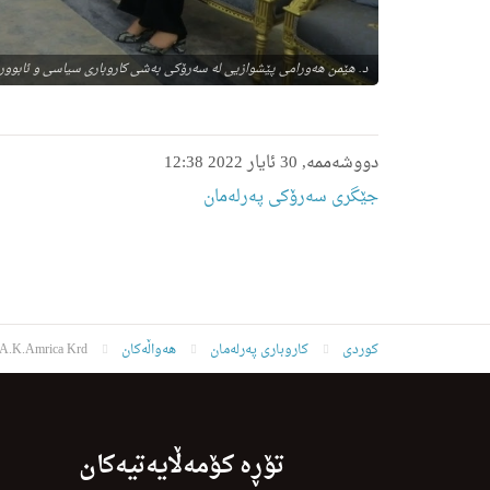
د. هێمن هه‌ورامی پێشوازیی له سه‌رۆكی به‌شی كاروباری سیاسی و ئابووری
دووشەممە, 30 ئایار 2022 12:38
جێگری سەرۆکی پەرلەمان
کوردی
کاروباری پەرلەمان
هەواڵەکان
.A.K.Amrica Krd
تۆڕە کۆمەڵایەتیەکان