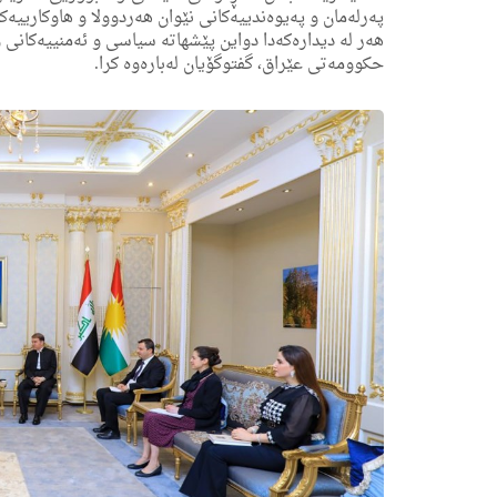
په‌رله‌مان و په‌یوه‌ندییه‌كانی نێوان هه‌ردوولا و هاوكارییه‌
هه‌ر له‌ دیداره‌كه‌دا دواین پێشهاته‌ سیاسی و ئه‌منییه‌كانی 
حكوومه‌تی عێراق، گفتوگۆیان له‌باره‌وه‌ كرا.