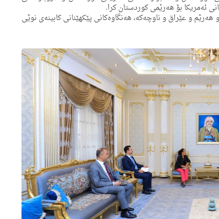
كانی ئه‌مریكا بۆ هه‌رێمى كوردستان كرا.
و هه‌رێم و عێراق و ناوچه‌كه‌، هه‌نگاوه‌كانی پێكهێنانی كابینه‌ی نوێی