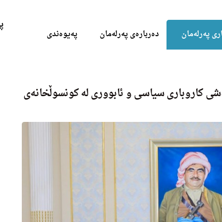
Skip to the content
پ
ری پەرلەمان
دەربارەی پەرلەمان
پەیوەندی
‌شی كاروباری سیاسی و ئابووری له كونسوڵخانه‌ی