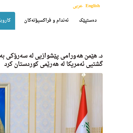
English
عربی
دەستپێک
ئەندام و فراکسیۆنەکان
کاروبا
د. هێمن هه‌ورامی پێشوازیی له سه‌رۆكی به
گشتیی ئه‌مریكا له هه‌رێمی كوردستان كرد