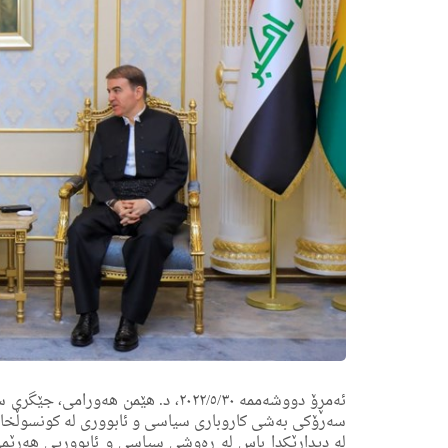
ئه‌مڕۆ دووشه‌ممه ٢٠٢٢/٥/٣٠، د. هێمن 
سه‌رۆكی به‌شی كاروباری سیاسی و ئابووری له كونسوڵخانه
له دیدارێكدا باس له ڕه‌وشی سیاسی و ئابووریى هه‌رێمی 