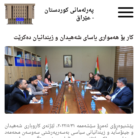
Skip to the content
پەرلەمانی کوردستان
- عێراق
كار بۆ هەمواری یاسای شەهیدان و زیندانیان دەكرێت
پێشنیوەڕۆی ئەمڕۆ سێشەممە ۲۰۲۲/٥/۳۱، لێژنەی كاروباری شەهیدان
و جینۆساید و زیندانیانی سیاسی بەسەرپەرشتی سەوسەن محەمەد