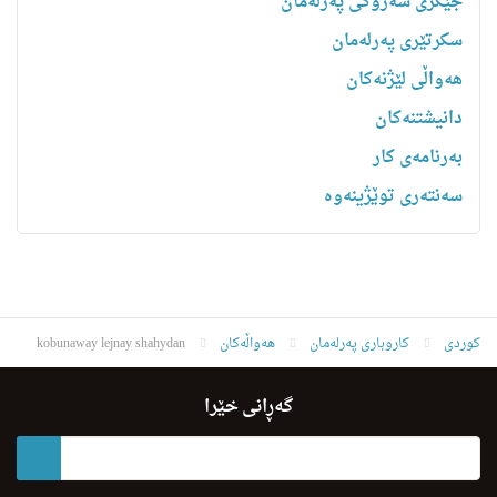
جێگری سەرۆکی پەرلەمان
سکرتێری پەرلەمان
هه‌واڵى لێژنه‌كان
دانیشتنه‌کان
بەرنامەی کار
سەنتەری توێژینەوە
کوردی
کاروباری پەرلەمان
هەواڵەکان
kobunaway lejnay shahydan
گەڕانی خێرا