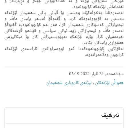
میرخان سەرۆکی لێژنە و بە ئامادەبوونی جێگر و بڕیاردەر و
ئەندامانی لێژنەکە کۆبوونەوە.
لەسەرەتادا بەخولەكێك وەستان بۆ گیانی پاکی شەهیدان لێژنەکە
دەستی بە کۆبوونەوەکە کرد، و گفتوگۆ لەسەر یاسای ماف و
ئیمتیازاتی كەسوكاری شەهیدان كرا، هەر لەم كۆبوونەوەیە گفتوگۆ
لەسەر ماف و ئیمتیازاتی زیندانیانی سیاسی و كێشەو گرفتەكانی
بەردەمیان كرا، بۆیە لێژنەكە بەپێویستیزانی كار بۆ میكانیزمی
هەمواری یاساكان بكات.
لەكۆتایی كۆبوونەوەكەدا ئەو نووسراوانەی ئاراستەی لێژنەكە
كرابوون وەڵامدرانەوە.
سێشەممە, 31 ئایار 2022 05:19
هه‌واڵى لێژنه‌كان
,
لیژنه‌ى كاروبارى شه‌هیدان
ئەرشیڤ