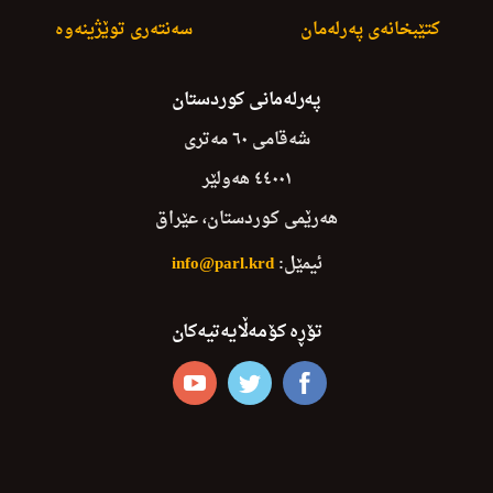
کتێبخانەی پەرلەمان
سەنتەری توێژینەوە
پەرلەمانی کوردستان
شەقامی ٦٠ مەتری
٤٤٠٠١ هەولێر
هەرێمی کوردستان، عێراق
ئیمێل:
info@parl.krd
تۆڕە کۆمەڵایەتیەکان