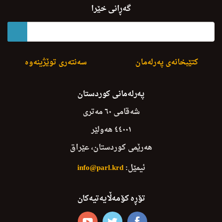
Lizhnay Karubari Yasaye Kobuwawa
گەڕانی خێرا
کتێبخانەی پەرلەمان
سەنتەری توێژینەوە
پەرلەمانی کوردستان
شەقامی ٦٠ مەتری
٤٤٠٠١ هەولێر
هەرێمی کوردستان، عێراق
ئیمێل:
info@parl.krd
تۆڕە کۆمەڵایەتیەکان