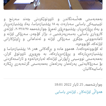
بەمەبەستی هەڵسەنگاندن و تاووتوێکردنی چەند سەرنج و
تێبینییه‌كی یاسایی سەبارەت بە ١٨ پێشنیازەیاسا، یه‌ك پێشنیازەبڕیار
و یه‌ك پڕۆژەبڕیار، پێشنیوه‌ڕۆی ئه‌مڕۆ چوارشەممە ٢٠٢٢/٥/٢٥، لێژنه‌ی
كاروبارى یاسایی، به‌سه‌رپه‌رشتیی د. بژار كۆچه‌ر، سه‌رۆكی لێژنه‌ و
ئاماده‌بوونی جێگرى سه‌رۆكی لێژنه‌ و ئه‌ندامانى و ڕاوێژکارانی
لێژنه‌كه‌، کۆبووەوە.
لە کۆبوونەوەکەدا، هەموو مادە و بڕگەکانی هەر ١٨ پێشنیازه‌یاسا و
پێشنیازەبڕیاره‌كه‌ و پڕۆژەبڕیاره‌كه‌، بە چڕوپڕی تاووتوێ كران،
بەمەبەستی نووسینی ڕاپۆرتی لێژنەکە له‌یاره‌یانه‌وه‌ و ئاراستەکردنی
بۆ سەرۆکایەتیی پەرلەمان په‌رله‌مان به‌مه‌به‌ستی گرتنه‌به‌ری ڕێكاره‌
یاساییه‌كانیان.
چوارشەممە, 25 ئایار 2022 18:01
هه‌واڵى لێژنه‌كان
,
لێژنەی یاسایی