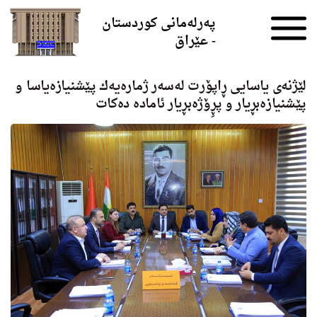
Skip to the content
پەرلەمانی کوردستان
- عێراق
لێژنه‌ی یاسایی ڕاپۆرت له‌سه‌ر ژماره‌یه‌ك پێشنیازەیاسا و
پێشنیازه‌بڕیار و پڕِۆژەبڕیار ئاماده‌ دەکات