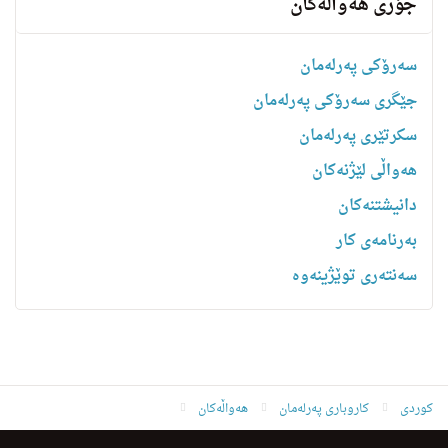
جۆری هەواڵەکان
سەرۆکی پەرلەمان
جێگری سەرۆکی پەرلەمان
سکرتێری پەرلەمان
هه‌واڵى لێژنه‌كان
دانیشتنه‌کان
بەرنامەی کار
سەنتەری توێژینەوە
کوردی
کاروباری پەرلەمان
هەواڵەکان