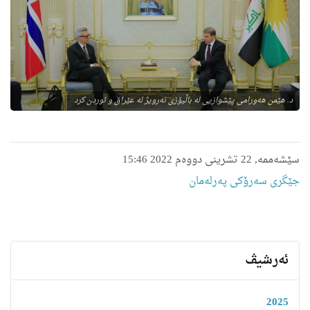
د. هێمن هه‌ورامی پێشوازیی له‌ باڵیۆزی نه‌رویژ له‌ عێراق و ئوردن كرد
سێشەممە, 22 تشرینی دووەم 2022 15:46
جێگری سەرۆکی پەرلەمان
ئەرشیڤ
2025