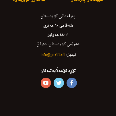
پەرلەمانی کوردستان
شەقامی ٦٠ مەتری
٤٤٠٠١ هەولێر
هەرێمی کوردستان، عێراق
ئیمێل:
info@parl.krd
تۆڕە کۆمەڵایەتیەکان