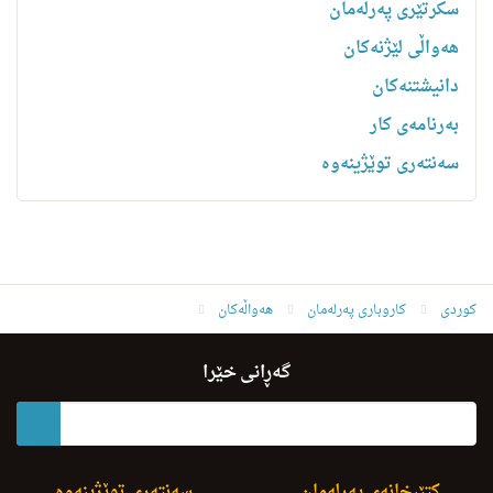
سکرتێری پەرلەمان
هه‌واڵى لێژنه‌كان
دانیشتنه‌کان
بەرنامەی کار
سەنتەری توێژینەوە
کوردی
کاروباری پەرلەمان
هەواڵەکان
D.hemn Peshwazye La B.Nerwij La Iraq u Urdn Krd
گەڕانی خێرا
کتێبخانەی پەرلەمان
سەنتەری توێژینەوە