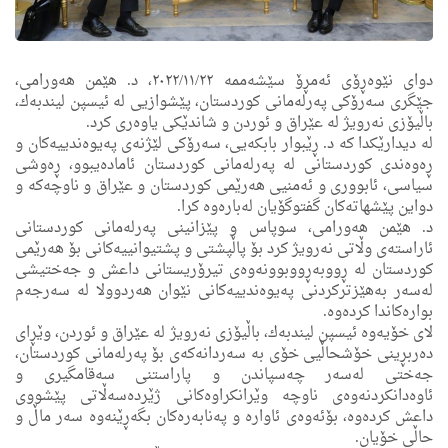
دوای نێوه‌ڕۆی ئه‌مڕۆ سێشه‌ممه‌ ٢٠٢٢/١١/٢٢، د. هێمن هه‌ورامی،
جێگری سه‌رۆكی په‌رله‌مانی كوردستان، پێشوازیی له‌ ئیسپن لیندبه‌ك،
باڵیۆزی نه‌رویژ له‌ عێراق و ئوردن و شاندێكی یاوه‌رى كرد.
له‌ دیدارێكدا كه‌ د. ڕێبوار بابكه‌یی، سه‌رۆكی لێژنه‌ی په‌یوه‌ندییه‌كان و
ڕه‌وه‌ندی كوردستانی له‌ په‌رله‌مانی كوردستان ئاماده‌یبوو، ڕه‌وشی
سیاسی، ئابووری و ئه‌منیی هه‌رێمى كوردستان و عێراق و ناوچه‌كه‌ و
دواین پێشهاته‌كان گفتوگۆیان له‌باره‌وه‌ كرا.
د. هێمن هه‌ورامی، سوپاس و پێزانینی په‌رله‌مانی كوردستانى
ئاراسته‌ی وڵاتی نه‌رویژ كرد بۆ پاڵپشتی و پشتیوانییه‌كانی بۆ هه‌رێمی
كوردستان له‌ ڕووبه‌ڕووبوونه‌وه‌ی تیرۆریستانی داعش و جه‌ختیشی
له‌سه‌ر به‌هێزتركردنی په‌یوه‌ندییه‌كانی نێوان هه‌ردوولا له‌ سه‌رجه‌م
بواره‌كاندا كرده‌وه‌.
لای خۆیه‌وه‌ ئیسپن لیندبه‌ك، باڵیۆزی نه‌رویژ له‌ عێراق و ئوردن، وێڕای
ده‌ربڕینی خۆشحاڵیی خۆى به‌ سه‌ردانه‌كه‌ی بۆ په‌رله‌مانی كوردستان،
جه‌ختی له‌سه‌ر چه‌سپاندن و پاراستنی سه‌قامگیری و
ئاوه‌دانكردنه‌وه‌ی ناوچه‌ وێرانكراوه‌كانی ژێرده‌سه‌ڵاتی پێشووی
داعش كرده‌وه‌، بۆئه‌وه‌ی ئاواره‌ و په‌نابه‌ره‌كان بگه‌ڕێنه‌وه‌ سه‌ر ماڵ و
حاڵی خۆیان.