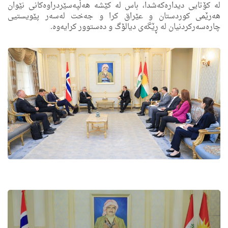
له‌ كۆتایى دیداره‌كه‌شدا، باس له‌ كێشه‌ هه‌ڵپه‌سێردراوه‌كانی نێوان
هه‌رێمی كوردستان و عێراق كرا و جه‌خت له‌سه‌ر پێویستیی
چاره‌سه‌ركردنیان له‌ ڕێگه‌ی دیالۆگ و ده‌ستوور كرایه‌وه‌.