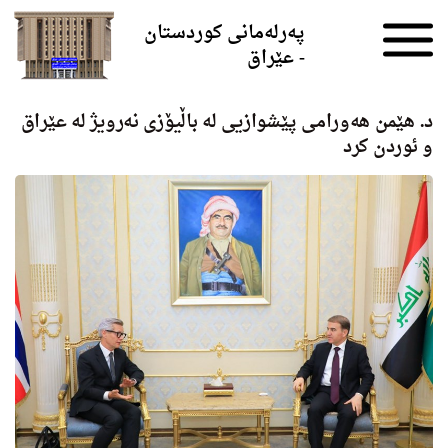
Skip to the content
پەرلەمانی کوردستان
- عێراق
د. هێمن هه‌ورامی پێشوازیی له‌ باڵیۆزی نه‌رویژ له‌ عێراق
و ئوردن كرد