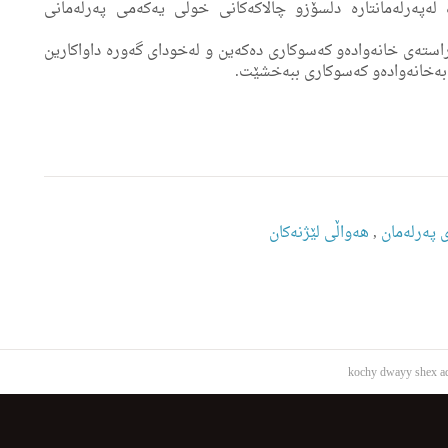
لەپەرلەمانتارە دڵسۆزو
چالاکەکانی خولی یه‌كه‌می پەرلەمانی
استەی خانەوادەو کەسوکاری دەکەین و لەخودای گەوره داواکارین
خانه‌واده‌و کەسوکاری ببه‌خشێت.
 پەرلەمان
,
هه‌واڵى لێژنه‌كان
kochy dwayy shex a