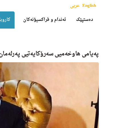
English
عربی
دەستپێک
ئەندام و فراکسیۆنەکان
کاروبا
پەیامی هاوخەمیی سەرۆکایەتیی پەرلەمان 