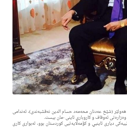
هه‌ولێر (شێخ عەدنان محەمەد حسام الدین نەقشبەندی)، ئه‌ندامی
ەزارەتی ئەوقاف و کاروباری ئاینی -مان بیست.
ەکی دیاری ئاینیی و کۆمەڵایەتیی کوردستان بوو، لەبواری کاری