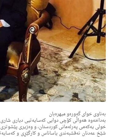
بەناوی خوای گەورەو میهرەبان
بەداخەوە هەواڵی کۆچی دوایی كه‌سایه‌تیی دیارى شارى 
خولی یەکەمی پەرلەمانی کوردستان، و وەزیری پێشوتری و
شێخ عەدنان نەقشبەندی یاساناس و کارگێڕی و کەسایەتیی