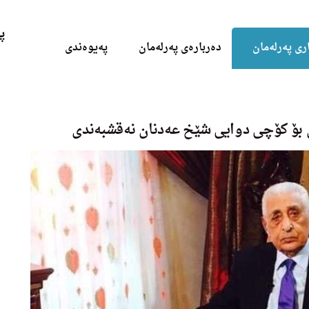
Skip to the content
پ
ری پەرلەمان
دەربارەی پەرلەمان
پەیوەندی
بۆ کۆچی دوایی شێخ عەدنان نه‌قشبه‌ندى