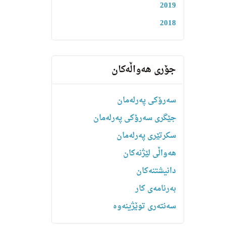
2019
2018
جۆری هەواڵەکان
سەرۆکی پەرلەمان
جێگری سەرۆکی پەرلەمان
سکرتێری پەرلەمان
هه‌واڵى لێژنه‌كان
دانیشتنه‌کان
بەرنامەی کار
سەنتەری توێژینەوە