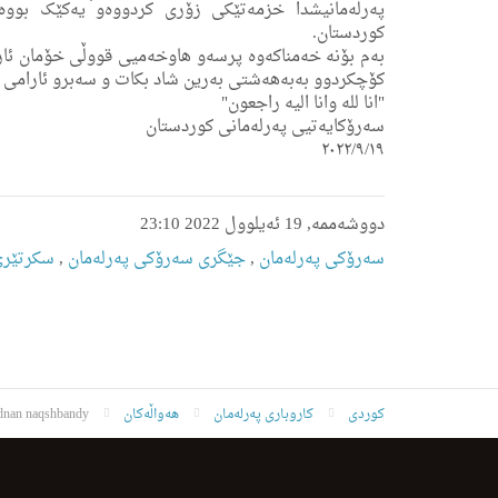
پەرلەمانیشدا خزمەتێکی زۆری کردووەو یەکێک بووە 
کوردستان.
بەم بۆنە خەمناکەوه‌ پرسەو هاوخەمیی قووڵی خۆمان ئار
كۆچكردوو بەبەهەشتی بەرین شاد بکات و سەبرو ئارامی بە
"انا لله وانا الیه راجعون"
سەرۆکایەتیی پەرلەمانی کوردستان
۲۰۲۲/۹/۱۹
دووشەممە, 19 ئەیلوول 2022 23:10
سەرۆکی پەرلەمان
,
جێگری سەرۆکی پەرلەمان
,
سکرتێری
کوردی
کاروباری پەرلەمان
هەواڵەکان
dnan naqshbandy