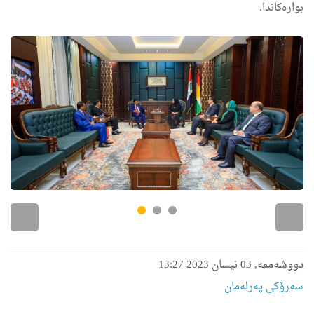
بواره‌كاندا.
دووشەممە, 03 نیسان 2023 13:27
سەرۆکی پەرلەمان