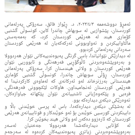
ئه‌مڕۆ دووشه‌ممه‌ ٢٠٢٣/٤/٣، د. ڕێواز فائق، سەرۆکی پەرلەمانی
کوردستان، پێشوازیی له‌ سوبهاش چاندرا کاین، كونسوڵی گشتیى
کۆمارى هیند لە ھەرێمی کوردستان کرد، كه‌ به‌مه‌به‌ستى
ماڵئاواییكردن و ته‌واوبوونی ئه‌ركه‌كه‌یان له‌ هه‌رێمی كوردستان
سه‌ردانی په‌رله‌مانی كردبوو.
له‌ دیدارێكی نێوانیاندا، باسی گرنگی په‌یوه‌ندییه‌كانی نێوان هه‌ردوولا
و به‌ره‌وپێشه‌وه‌بردنی ئاڵوگۆڕیی فه‌رهه‌نگی و ئابووریی نێوان
هه‌رێمی كوردستان و ولاتی هیندستان كرا، سه‌رۆكی په‌رله‌مانی
كوردستان، ڕۆڵی سوبهاش چاندرا، كونسوڵی گشتیى کۆمارى
هیندستانی به‌رزنرخاند له‌و ئه‌ركانه‌ی كه‌ له‌ماوه‌ی كاركردنیدا له‌
هه‌رێمی كوردستان ئه‌نجامیداون. هاوكات لێكچوونی فه‌رهه‌نگی،
فره‌یی و پێكه‌وه‌ژیانی ئاشتییانه‌ی نێوان پێكهاته‌ جیاوازه‌كان،
ته‌وه‌رێكی دیكه‌ی دیداره‌كه‌ بوو.
له‌ به‌شێكی دیكه‌ی دیداره‌كه‌دا، باس له‌ پرسی خوێندنی باڵا و
دابینكردنی كورسیی خوێندن بۆ ئه‌و خوێندكار و قوتابییانه‌ی هه‌رێمى
كوردستان كه‌ ئاره‌زوو ده‌كه‌ن له‌و ولاتى هیند بخوێنن كرا.
له‌ كۆتایی دیداره‌كه‌شدا هه‌ردوولا جه‌ختیان له‌سه‌ر
به‌ره‌وپێشه‌وه‌بردنی زیاتری په‌یوه‌ندییه‌كان كرده‌وه له‌ سه‌رجه‌م