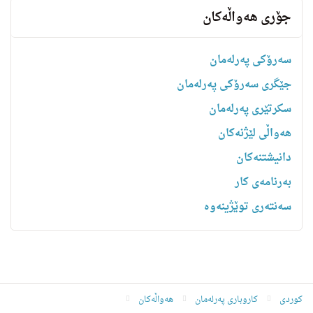
جۆری هەواڵەکان
سەرۆکی پەرلەمان
جێگری سەرۆکی پەرلەمان
سکرتێری پەرلەمان
هه‌واڵى لێژنه‌كان
دانیشتنه‌کان
بەرنامەی کار
سەنتەری توێژینەوە
کوردی
کاروباری پەرلەمان
هەواڵەکان