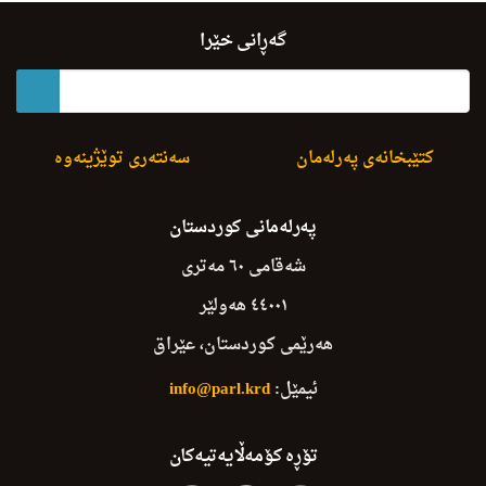
S.P.K. Peshwazye La K.G.K. Hind La Harem Krd
گەڕانی خێرا
کتێبخانەی پەرلەمان
سەنتەری توێژینەوە
پەرلەمانی کوردستان
شەقامی ٦٠ مەتری
٤٤٠٠١ هەولێر
هەرێمی کوردستان، عێراق
ئیمێل:
info@parl.krd
تۆڕە کۆمەڵایەتیەکان