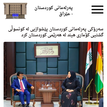
Skip to the content
پەرلەمانی کوردستان
- عێراق
سەرۆکی پەرلەمانی کوردستان پێشوازیی له‌ كونسوڵی
گشتیى کۆمارى هیند لە ھەرێمی کوردستان کرد