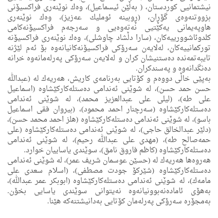
نیشتمانیی كوردستان، ( به‌ڵێن ئیسماعیل)، وه‌ك نوێنه‌رى فراكسیۆنی
بزووتنه‌وه‌ى گۆڕان، (ڕوبینه‌ ئوملیك عه‌زیز)، وه‌ك نوێنه‌رى
هاوپه‌یمانی یه‌كێتیی نه‌ته‌وه‌یی و سه‌رجه‌م فراكسیۆنه‌كامی
كلدوئاشوورییه‌كان، (سارا دڵشاد چاوشلی)، وه‌ك نوێنه‌رى فراكسیۆنه‌
توركمانییه‌كان، له‌لایه‌ن سه‌رۆكی فراكسیۆنه‌كانیانه‌وه‌ بۆ ئه‌م لێژنه‌
تایبه‌تمه‌نده‌ ده‌ستنیشان كران و له‌لایه‌ن سه‌رۆكی په‌رله‌مانه‌وه‌ خرانه‌
ده‌نگدانه‌وه‌ و په‌سندكران.
به‌پێی خاڵی دووه‌م و كۆتایی به‌رنامه‌ی كاریش، هه‌ریه‌ك له‌ (عبدالله
حسن حمد حسن)، لە شوێنی ئەندامی دەستلەكاركێشاوە (اسماعیل
علی طه)، (لیلی علی عبدالعزیز محمد)، لە شوێنی ئەندامی
دەستلەكاركێشاوە (سەرچنار احمد محمود)، (بيروان فقی اسماعیل
باسو)، لە شوێنی ئەندامی دەستلەكاركێشاوە (هلز احمد محمد حسن)،
(دلێر عبدالخالق حاجی)، لە شوێنی ئەندامی دەستلەكاركێشاوە (علی
حمەصالح طه)، (مهدی علی عبدالله رحیم)، لە شوێنی ئەندامی
دەستلەكاركێشاوە (كاظم فاروق نامق)، سوێندی یاساییان خوارد.
هه‌روه‌ها هه‌ریه‌ك له‌ (حسێن عوسمان شریف عمر)، لە شوێنی ئەندامی
دەستلەكاركێشاوە (شێركۆ جودت مصطفی)، (اسلام سعدی علی
مامەك)، لە شوێنی ئەندامی دەستلەكاركێشاوە (ابوبكر عمر عبدالله)،
به‌هۆی ئاماده‌نه‌بوونیانه‌وه‌ نه‌یتوانی سوێندی یاسایی بخۆن.
بەمجۆرە سەرۆکی پەرلەمان کۆتایی بەدانیشتنەکە ھێنا.