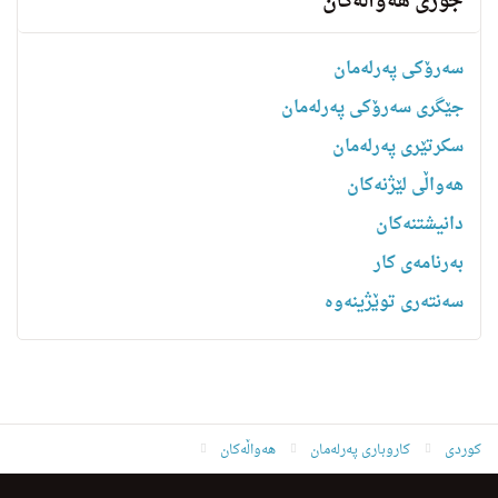
جۆری هەواڵەکان
سەرۆکی پەرلەمان
جێگری سەرۆکی پەرلەمان
سکرتێری پەرلەمان
هه‌واڵى لێژنه‌كان
دانیشتنه‌کان
بەرنامەی کار
سەنتەری توێژینەوە
کوردی
کاروباری پەرلەمان
هەواڵەکان