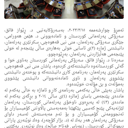
ئه‌مڕۆ چوارشه‌ممه‌ ٢٠٢٣/٣/١٥، به‌سه‌رۆكایه‌تیی د. ڕێواز فائق،
سه‌رۆكی په‌رله‌مانی كوردستان و ئاماده‌بوونی د. هێمن هه‌ورامی،
جێگری سه‌رۆكی په‌رله‌مان، منى نبى قه‌هوه‌چی، سكرتێری په‌رله‌مان،
دانیشتنی ژماره‌ (٢)ی ئاسایی خولی به‌هاره‌ى ساڵی پێنجه‌م له ‌خولی
پێنجه‌می هه‌ڵبژاردنی په‌رله‌مان، به‌ڕێوه‌چوو.
سه‌ره‌تا د. ڕێواز فائق، سه‌رۆكی په‌رله‌مانى كوردستان به‌ناوى خوا و
گه‌لی كوردستانه‌وه دانیشتنه‌كه‌ی كرده‌وه‌، پاشان منى نبى قه‌هوه‌چی،
سكرتێری په‌رله‌مان، به‌رنامه‌ى كارى دانیشتنه‌كه ‌و پوخته‌ى دانیشتنى
پێشووى په‌رله‌مان و ناوى ئاماده‌نه‌بووانی دانیشتنی پێشووی
به‌مۆڵه‌ت و بێ مۆڵه‌ت خوێنده‌وه.
پاشان به‌پێی خاڵی یه‌كه‌می به‌رنامه‌ی كار و ئاماژه‌ به‌ خاڵی یه‌كه‌م له‌
مادده‌ی پێنجه‌می یاسای ژمالره‌ (٤)ى ساڵی ٢٠١٤ و بڕگه‌ی یه‌كه‌م له‌
مادده‌ی (٤٣) له‌ په‌یڕه‌وی ناوخۆی په‌رله‌مانی كوردستان، په‌رله‌مان
لێژنه‌یه‌كی پێنج كه‌سیی پێكهێنا به‌مه‌به‌ستی پاڵاوتنی كۆمیسیاران بۆ
ئه‌نجوومه‌نی كۆمیسیاران و بۆ ئه‌م مه‌به‌سته‌ش له‌سه‌ر داوای
سه‌رۆكی په‌رله‌مان هه‌ر یه‌ك له‌ (د. بژار كۆچه‌ر)، وه‌ك نوێنه‌ری پاراتی
دیموكراتی كوردستان، (عه‌باس فه‌تاح صاڵح)، وه‌ك نوێنه‌رى یه‌كێتیی