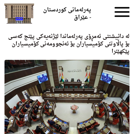
Skip to the content
پەرلەمانی کوردستان
- عێراق
له‌ دانیشتنی ئه‌مڕۆی په‌رله‌ماندا لێژنه‌یه‌كی پێنج كه‌سی
بۆ پاڵاوتنی كۆمیسیاران بۆ ئه‌نجوومه‌نی كۆمیسیاران
پێكهێنرا