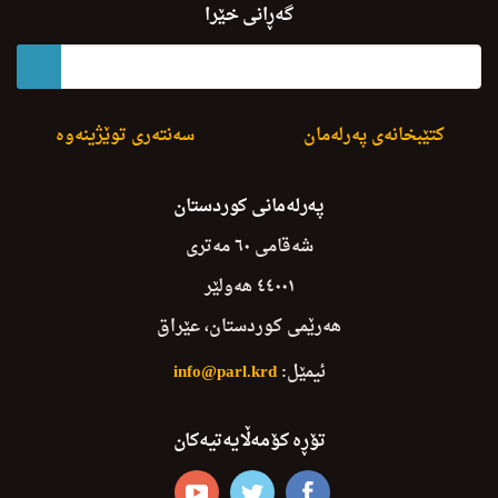
D.2 Asaye X.Bahara Barewachu
گەڕانی خێرا
کتێبخانەی پەرلەمان
سەنتەری توێژینەوە
پەرلەمانی کوردستان
شەقامی ٦٠ مەتری
٤٤٠٠١ هەولێر
هەرێمی کوردستان، عێراق
ئیمێل:
info@parl.krd
تۆڕە کۆمەڵایەتیەکان