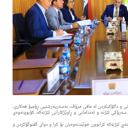
‌ى كاروبارى كۆمه‌ڵایه‌تى و داكۆكیكردن له‌ مافى مرۆڤ، به‌سه‌رپه‌رشتیى ڕۆمیۆ هه‌كارى،
رۆكى لێژنه‌ و ئه‌ندامانی و ڕاوێژكارانى لێژنه‌کە، كۆبوونه‌وه‌ى
سته‌ى لێژنه‌كه‌ كرابوون خوێندنه‌وه‌یان بۆ كرا و دواى گفتوگۆكردن و