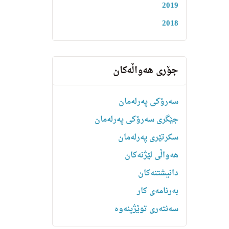
2019
2018
جۆری هەواڵەکان
سەرۆکی پەرلەمان
جێگری سەرۆکی پەرلەمان
سکرتێری پەرلەمان
هه‌واڵى لێژنه‌كان
دانیشتنه‌کان
بەرنامەی کار
سەنتەری توێژینەوە