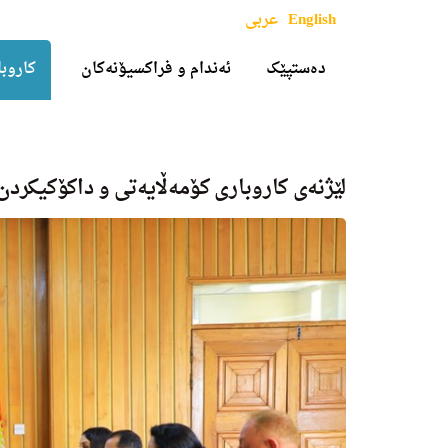
English
عربی
دەستپێک
ئەندام و فراکسیۆنەکان
کاروبا
لێژنه‌ى كاروبارى كۆمه‌ڵایه‌تى و داكۆكیكرد