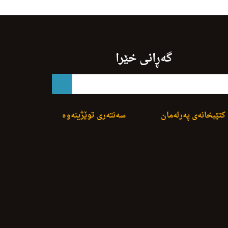
گەڕانی خێرا
کتێبخانەی پەرلەمان
سەنتەری توێژینەوە