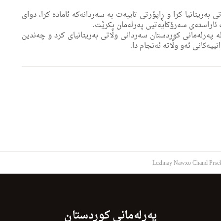
 بەریتانیا کرا و ڕاپۆرتی تایبەت بە سەردانەکە ئامادە کرا، دوای
کە ئاراستەی سەرۆکایەتیی پەرلەمان بکرێت.
اندێکی لێژنەی ناوخۆ لە پەرلەمانی کوردستان سەردانی وڵاتی بەریتانیای کرد و چەندین
ییەکانی ئەو وڵاتە ئەنجام دا.
Lezhnay Nawxo Chand Prse
پەرلەمانی کوردستان