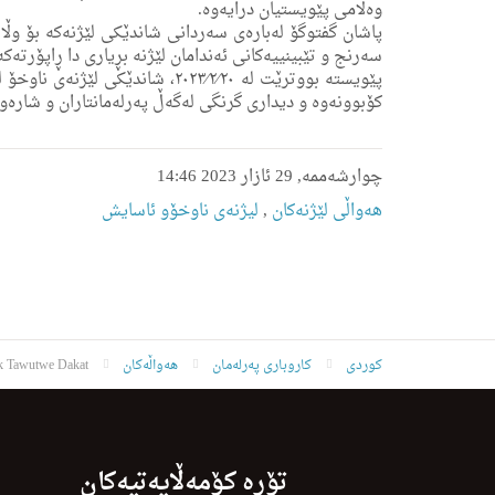
وەڵامی پێویستیان درایەوە.
پاشان گفتوگۆ لەبارەی سەردانی شاندێکی لێژنەکە بۆ وڵاتی
سەرنج و تێبینییەکانی ئەندامان لێژنە بڕیاری دا ڕاپۆرتە
پێویستە بووترێت لە ٢٠٢٣⁄٢⁄٢٠، ش
کۆبوونەوە و دیداری گرنگی لەگەڵ پەرلەمانتاران و شارەوان
چوارشەممە, 29 ئازار 2023 14:46
هه‌واڵى لێژنه‌كان
,
لیژنەی ناوخۆو ئاسایش
کوردی
کاروباری پەرلەمان
هەواڵەکان
k Tawutwe Dakat
تۆڕە کۆمەڵایەتیەکان