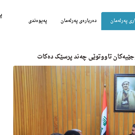
Skip to the content
پ
ری پەرلەمان
دەربارەی پەرلەمان
پەیوەندی
جێیەکان تاووتوێی چەند پرسێک دەکات