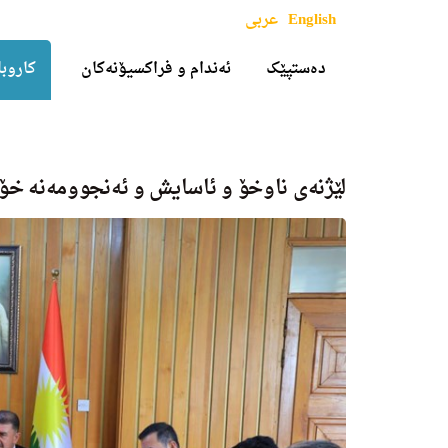
English
عربی
دەستپێک
ئەندام و فراکسیۆنەکان
کاروبا
لێژنەی ناوخۆ و ئاسایش و ئەنجوومەنە خۆ