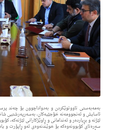
ئاسایش و ئەنجوومەنە خۆجێیەکان، بەسەرپەرشتیی شاخە
لێژنە و بڕیاردەر و ئەندامانی و ڕاوێژکارانی لێژنەکە، کۆبو
سەرەتای کۆبوونەوەکە بۆ خوێندنەوەی ئەو ڕاپۆرت و یادا