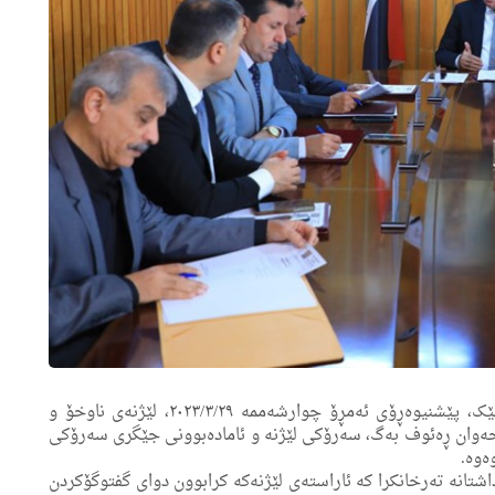
بەمەبەستی تاووتوێکردن و بەدواداچوون بۆ چەند پرسێک، پێشنیوەڕۆی ئەمڕۆ چوارشەممە ٢٠٢٣/٣/٢٩، لێژنەی ناوخۆ و
وان ڕەئوف بەگ، سەرۆکی لێژنە و ئامادەبوونی جێگری سەرۆکی
وەوە.
شتانە تەرخانکرا کە ئاراستەی لێژنەکە کرابوون دوای گفتوگۆکردن