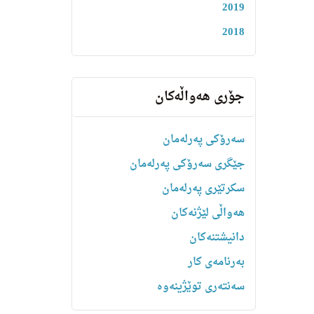
2019
2018
جۆری هەواڵەکان
سەرۆکی پەرلەمان
جێگری سەرۆکی پەرلەمان
سکرتێری پەرلەمان
هه‌واڵى لێژنه‌كان
دانیشتنه‌کان
بەرنامەی کار
سەنتەری توێژینەوە