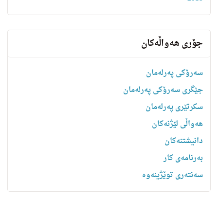
جۆری هەواڵەکان
سەرۆکی پەرلەمان
جێگری سەرۆکی پەرلەمان
سکرتێری پەرلەمان
هه‌واڵى لێژنه‌كان
دانیشتنه‌کان
بەرنامەی کار
سەنتەری توێژینەوە