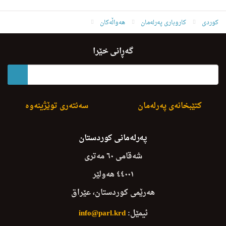
کوردی
کاروباری پەرلەمان
هەواڵەکان
L.Wza u S.Srushtiakan u Pishsazye Kobuwawa
گەڕانی خێرا
کتێبخانەی پەرلەمان
سەنتەری توێژینەوە
پەرلەمانی کوردستان
شەقامی ٦٠ مەتری
٤٤٠٠١ هەولێر
هەرێمی کوردستان، عێراق
ئیمێل:
info@parl.krd