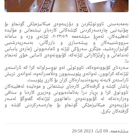
بەمەبەستی تاووتوێكردن و دۆزینه‌وه‌ى میكانیزمێكی گونجاو بۆ
چۆنیەتیی چارەسەركردنی كێشه‌كانی كارەبای نیشتمانی و مۆلیدە
ئه‌هلییه‌كان، ئەمڕۆ سێشەممە ٢٠٢٣/٥/٩، لێژنه‌ى وزە و سامانە
سرووشتییەكان و پیشەسازی و بازرگانی، بەسەرپەرشتیی
گولیزارڕەشید، جێگری سەرۆكی لێژنە و ئامادەبوونی ژماره‌ی یاسایی
ئەندامانى و ڕاوێژكارانى لێژنەكە، كۆبوونەوەی ئاسایی خۆی ئەنجام
دا.
سه‌ره‌تای كۆبوونەوەكه‌، تاووتوێی ئەو نووسراوانە كرا كە ئاراستەی
لێژنەكە كرابوون، ئەوانه‌ی پێویستبوون وەڵامدرانەوە، ئەوانەی تریش
ئاراستەی لایەنە پەیوەندیدارەكان كران بۆ كارى پێویست.
پاشان كێشە و گرفته‌كانی كارەبای نیشتمانی و موه‌لیدە ئەهلییەكان
تاووتوێ كرا و بڕیار درا بەئامادەبوونی وەزیری كارەبا و ستافی
وەزارەتەكە لە كۆبوونەوەی داهاتووی لێژنەكه‌ گفتوگۆ له‌سه‌ر
دۆزینه‌وه‌ى میكانیزمێكی گونجاو بۆ چارەسەركردنی كێشە و
گرفتەكان بكرێ.
سێشەممە, 09 ئایار 2023 20:58