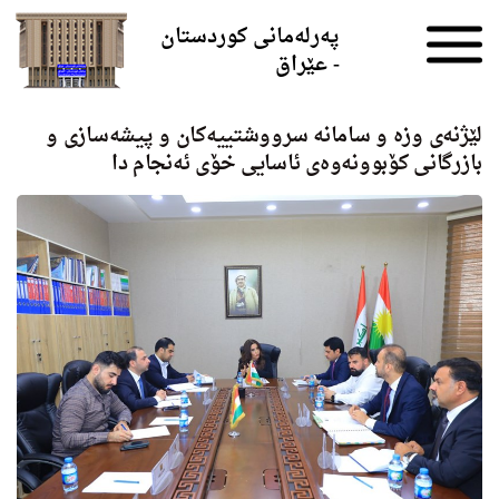
Skip to the content
پەرلەمانی کوردستان
- عێراق
لێژنەی وزه‌ و سامانە سرووشتییەكان و پیشەسازی و
بازرگانی كۆبوونەوەی ئاسایی خۆی ئەنجام دا