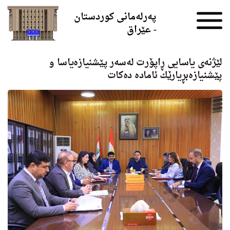
Skip to the content
پەرلەمانی کوردستان
- عێراق
لێژنه‌ی یاسایی ڕاپۆرت له‌سه‌ر پێشنیازەیاسا و
پێشنیازەبڕیارێك ئامادە دەکات