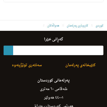
کوردی
کاروباری پەرلەمان
هەواڵەکان
L.yasaye Raport Lasar P.Y. U P.B. Amada Dakat
گەڕانی خێرا
کتێبخانەی پەرلەمان
سەنتەری توێژینەوە
پەرلەمانی کوردستان
شەقامی ٦٠ مەتری
٤٤٠٠١ هەولێر
هەرێمی کوردستان، عێراق