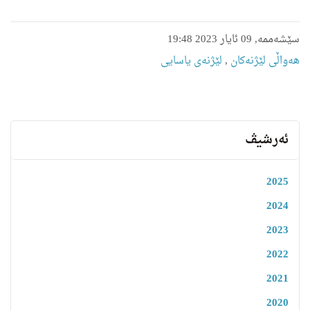
سێشەممە, 09 ئایار 2023 19:48
هه‌واڵى لێژنه‌كان
,
لێژنەی یاسایی
ئەرشیڤ
2025
2024
2023
2022
2021
2020