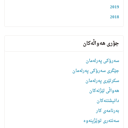
2019
2018
جۆری هەواڵەکان
سەرۆکی پەرلەمان
جێگری سەرۆکی پەرلەمان
سکرتێری پەرلەمان
هه‌واڵى لێژنه‌كان
دانیشتنه‌کان
بەرنامەی کار
سەنتەری توێژینەوە