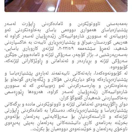
به‌مه‌به‌ستی تاووتوێكردن و ئاماده‌كردنی ڕاپۆرت له‌سه‌ر
پێشنیازەیاسای هەمواری دووەمی یاسای بەخاوەنکردنی ئەو
زەوییانەی لە سنووری شارەوانییەکان زێدەڕۆییان لەسەر کراوە لە
هەریمى كوردستان-عیراق و پێشنیازەبڕیاری تایبەت بە خاکسپاردنی
شەهید، ئه‌مڕۆ سێشه‌ممه ٢٠٢٣/٥/٩، لێژنه‌ی كاروبارى یاسایی،
به‌سه‌رپه‌رشتیی د. بژار كۆچه‌ر، سه‌رۆكی لێژنه‌ و ئاماده‌بوونی جێگرى
سه‌رۆكی لێژنه‌ و بڕیارده‌ر و ئه‌ندامانى و ڕاوێژكارانی لێژنه‌كه‌،
كۆبووه‌وه‌.
لە کۆبوونەوەکەدا، بابەتەکانی تایبەتمەند لەبارەی پێشنیازەیاسا و
پێشنیازەبڕیارەکە وەکو دیاریکردنی هۆکار و ڕێگه‌چارەی گونجاو بۆ
بەخاوەنکردن و چارەسەرکردنی ئەو زەوییانەی کە لە سنووری
شارەوانییەکان زێدەڕۆییان لەسەر کراوە، هەروەها ڕێوڕەسمی
بەخاکسپاردنی شەهیدان گفتوگۆ کران.
دوای ڕاگۆڕینەوەی ئه‌ندامانی لێژنه‌ و تاووتوێكردنی ماددە و بڕگەکانی
پێشنیازه‌یاسا و پێشنیازه‌بڕیاره‌كه‌، ده‌ستكرا به‌ ئامادەکردنی ڕاپۆرتى
لێژنه‌كه‌ و ئاراسته‌كردنیان بۆ سه‌رۆكایه‌تیی په‌رله‌مان بۆئه‌وه‌ی
بخرێته‌ به‌رنامه‌ی كارى دانیشتنه‌كانى په‌رله‌مان بەپێی پەیڕەوی
ناوخۆی پەرلەمان و خوێندنه‌وه‌ى دووه‌میان بۆ بكرێت..