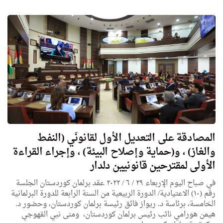
المصادقة على التعديل الأول لقانونَي (النفط
والغاز) ، و(حماية وإصلاح البيئة) ، وإجراء القراءة
الأولى لمقترحين قانونيين دلدار
في صباح اليوم الإربعاء ٢٩ / ٦ / ٢٠٢٢ عقد برلمان كوردستان الجلسة
رقم (١٠) الاعتيادية/ الدورة الربيعية من السنة الرابعة للدورة البرلمانية
الخامسة، برئاسة د. ريواز فائق رئيسة برلمان كوردستان، وحضور د.
هيمن هورامي نائب رئيس برلمان كوردستان، ومنى نبي القهوجي