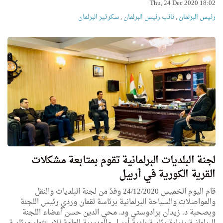
Thu, 24 Dec 2020 18:02
رئیس البرلمان
,
نائب رئیس البرلمان
,
سكرتیر البرلمان
لجنة البلديات البرلمانية تقوم بمتابعة مشكلات
القرية الكورية في أربيل
قام اليوم الخميس 24/12/2020 وفدٌ من لجنة البلديات والنقل
والمواصلات والسياحة البرلمانية برئاسة لقمان وردي رئيس اللجنة
وبصحبة د. زيدان برادوستي ود. محي الدين حسن أعضاء اللجنة