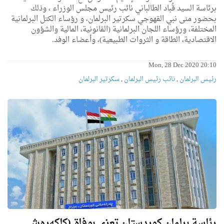
برئاسة السيد قُباد الطالباني نائب رئيس مجلس الوزراء ، وذلك
بحضور منى نبي القهوجي سكرتير البرلمان، و رؤساء الكتل البرلمانية
المختلفة، ورؤساء اللجان البرلمانية (القانونية، المالية والشؤون
الاقتصادية، الطاقة و الثروات الطبيعية)، وأعضاء الوفد.
Mon, 28 Dec 2020 20:10
رئیس البرلمان
,
نائب رئیس البرلمان
,
سكرتیر البرلمان
رئاسة برلمان كوردستان تعزي بوفاة (كاكه‌ڕه‌ش