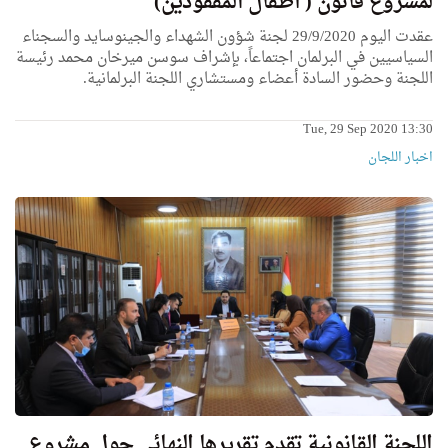
لمشروع قانون ( أطفال اﻟﻤﻔﻘﻮدين)
عقدت اليوم 29/9/2020 لجنة شؤون الشهداء والجينوسايد والسجناء
السياسيين في البرلمان اجتماعاً، بإشراف سوسن ميرخان محمد رئيسة
اللجنة وحضور السادة أعضاء ومستشاري اللجنة البرلمانية.
Tue, 29 Sep 2020 13:30
اخبار اللجان
اللجنة القانونية تقدم تقريرها النهائي حول مشروع