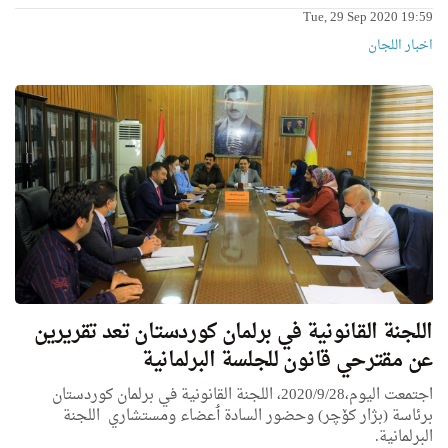
Tue, 29 Sep 2020 19:59
اخبار اللجان
اللجنة القانونية في برلمان كوردستان تعد تقريرين
عن مقترحي قانون للجلسة البرلمانية
اجتمعت اليوم،2020/9/28، اللجنة القانونية في برلمان كوردستان
برئاسة (بژار کۆچر) وحضور السادة ٲعضاء ومستشاري اللجنة
البرلمانية.