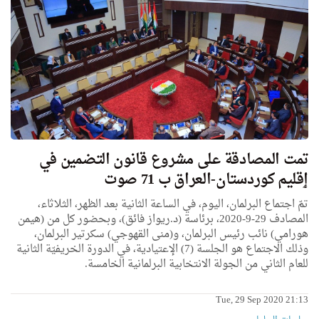
تمت المصادقة علی مشروع قانون التضمين في
ٳقليم كوردستان-العراق ب 71 صوت
تمّ اجتماع البرلمان، اليوم، في الساعة الثانية بعد الظهر، الثلاثاء،
المصادف 29-9-2020، برئاسة (د.ريواز فائق)، وبحضور كل من (هيمن
هورامي) نائب رئيس البرلمان، و(منى القهوجي) سكرتير البرلمان،
وذلك الاجتماع هو الجلسة (7) الإعتيادية، في الدورة الخريفيّة الثانية
للعام الثاني من الجولة الانتخابية البرلمانية الخامسة.
Tue, 29 Sep 2020 21:13