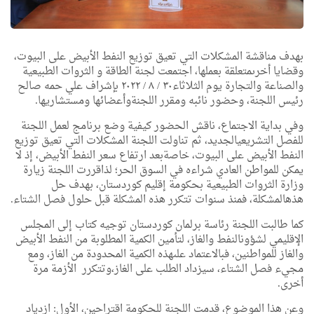
بهدف
مناقشة
المشكلات
التي
تعيق
توزيع
النفط
الأبيض
على
البيوت،
وقضايا
أخرى
متعلقة
بعملها،
اجتمعت
لجنة
الطاقة
و
الثروات
الطبيعية
والصناعة
والتجارة
يوم
الثلاثاء
٣٠
/
٨
/
٢٠٢٢
بإشراف
علي
حمه
صالح
رئيس
اللجنة،
وحضور
نائبه
ومقرر
اللجنة
وأعضائها
ومستشاريها
.
وفي
بداية
الاجتماع،
ناقش
الحضور
كيفية
وضع
برنامج
لعمل
اللجنة
للفصل
التشريعي
الجديد،
ثم
تناولت
اللجنة
المشكلات
التي
تعيق
توزيع
النفط
الأبيض
على
البيوت،
خاصة
بعد
ارتفاع
سعر
النفط
الأبيض،
إذ
لا
يمكن
للمواطن
العادي
شراءه
في
السوق
الحر؛
لذا
قررت
اللجنة
زيارة
وزارة
الثروات
الطبيعية
بحكومة
إقليم
كوردستان،
بهدف
حل
هذه
المشكلة،
فمنذ
سنوات
تتكرر
هذه
المشكلة
قبل
حلول
فصل
الشتاء
.
كما
طالبت
اللجنة
رئاسة
برلمان
كوردستان
توجيه
كتاب
إلى
المجلس
الإقليمي
لشؤون
النفط
والغاز،
لتأمين
الكمية
المطلوبة
من
النفط
الأبيض
والغاز
للمواطنين،
فبالاعتماد
على
هذه
الكمية
المحدودة
من
الغاز،
ومع
مجيء
فصل
الشتاء،
سيزداد
الطلب
على
الغاز،
وتتكرر
الأزمة
مرة
أخرى
.
وعن
هذا
الموضوع،
قدمت
اللجنة
للحكومة
اقتراحين،
الأول
:
ازدياد