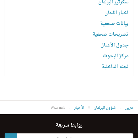
سكرتیر البرلمان
اخبار اللجان
بیانات صحفیة
تصریحات صحفیة
جدول الأعمال
مركز البحوث
لجنة الداخلية
عربى
شؤون البرلمان
الأخبار
Waza naft
روابط سريعة