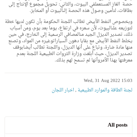
حصة
الغاز
المستعمل
في
البيوت،
والثاني
:
تحويل
مجموع
الإنتاج
إلى
بطاقات،
لتأمين
وصول
هذه
الحصة
إلى
البيوت
أو
المخابز
.
وبخصوص
النفط
الأبيض
تطالب
اللجنة
الحكومة
بأن
تكون
لديها
خطة
لتوزيعه
على
البيوت،
لأن
سعره
في
ارتفاع،
يوما
بعد
يوم،
ومن
أسباب
ذلك،
تصدير
الديزل
الجيد
من
المصافي
الرسمية
إلى
الخارج،
في
حين
يخلط
النفط
الأبيض
مع
بقايا
دهون
السيارات
وغيره
من
المواد،
وتصنع
منها
مادة
ضارة،
وتباع
على
أنها
الديزل،
واللجنة
تطالب
أيضا
بوقف
تصدير
الديزل،
حيث
أبلغت
وزارة
الثروات
الطبيعية
اللجنة
بعدم
معرفتها
بهذا
الأمر
وأنها
لم
تسمح
لهم
بذلك
.
Wed, 31 Aug 2022 15:03
لجنة الطاقة والموارد الطبيعية
,
اخبار اللجان
All posts