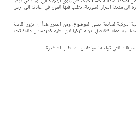
ى (محمد عبدالله حمد) حيث كان ينوي الهجرة الى اوربا من تركيا
ه الى مدينة العزاز السورية، يطلب فيها العون في اعادته الى ارض
ية التركية لمتابعة نفس الموضوع، ومن المقرر غداً ان تزور اللجنة
ومباشرة عمله كنقنصل لدولة تركيا لدى اقليم كوردستان والمفاتحة
لمعوقات التي تواجه المواطنين عند طلب التاشيرة.