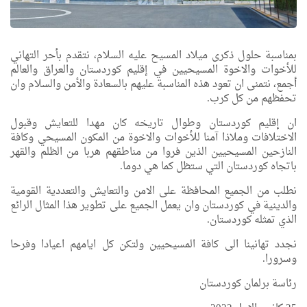
بمناسبة حلول ذكرى ميلاد المسيح عليه السلام، نتقدم بأحر التهاني
للأخوات والاخوة المسيحيين في إقليم كوردستان والعراق والعالم
أجمع، نتمنى ان تعود هذه المناسبة عليهم بالسعادة والأمن والسلام وان
تحفظهم من كل كرب.
ان إقليم كوردستان وطوال تاريخه كان مهدا للتعايش وقبول
الاختلافات وملاذا آمنا للأخوات والاخوة من المكون المسيحي وكافة
النازحين المسيحيين الذين فروا من مناطقهم هربا من الظلم والقهر
باتجاه كوردستان التي ستظل كما هي دوما.
نطلب من الجميع المحافظة على الامن والتعايش والتعددية القومية
والدينية في كوردستان وان يعمل الجميع على تطوير هذا المثال الرائع
الذي تمثله كوردستان.
نجدد تهانينا الى كافة المسيحيين ولتكن كل ايامهم اعيادا وفرحا
وسرورا.
رئاسة برلمان كوردستان