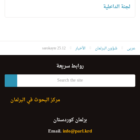
لجنة الداخلية
عربى
شؤون البرلمان
الأخبار
sarokayte 25.12
روابط سريعة
مركز البحوث في البرلمان
برلمان كوردستان
Email.
info@parl.krd