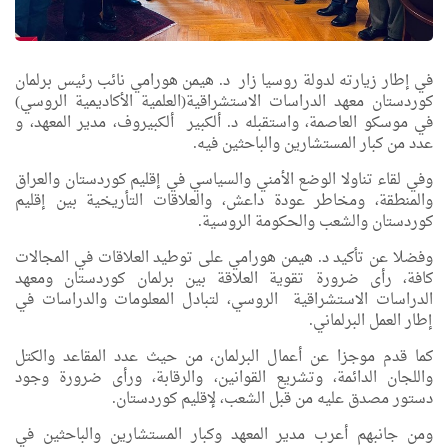
في إطار زيارته لدولة روسيا زار د. هيمن هورامي نائب رئيس برلمان
كوردستان معهد الدراسات الاستشراقية(العلمية الأكاديمية الروسي)
في موسكو العاصمة، واستقبله د. ألكبير ألكبيروف، مدير المعهد، و
عدد من كبار المستشارين والباحثين فيه.
وفي لقاء تناولا الوضع الأمني والسياسي في إقليم كوردستان والعراق
والمنطقة، ومخاطر عودة داعش، والعلاقات التأريخية بين إقليم
كوردستان والشعب والحكومة الروسية.
وفضلا عن تأكيد د. هيمن هورامي على توطيد العلاقات في المجالات
كافة، رأى ضرورة تقوية العلاقة بين برلمان كوردستان ومعهد
الدراسات الاستشراقية الروسي، لتبادل المعلومات والدراسات في
إطار العمل البرلماني.
كما قدم موجزا عن أعمال البرلمان، من حيث عدد المقاعد والكتل
واللجان الدائمة، وتشريع القوانين، والرقابة، ورأى ضرورة وجود
دستور مصدق عليه من قبل الشعب، لإقليم كوردستان.
ومن جانبهم أعرب مدير المعهد وكبار المستشارين والباحثين في