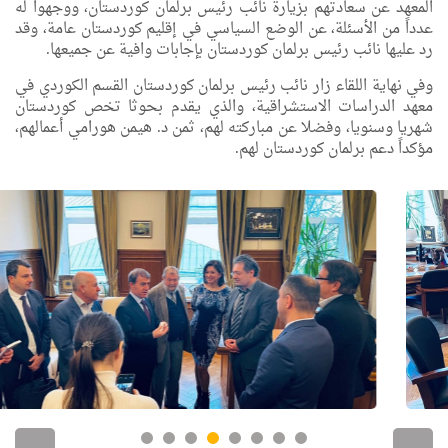
المعهد عن سعادتهم بزيارة نائب رئيس برلمان كوردستان، ووجهوا له
عدداً من الأسئلة، عن الوضع السياسي في إقليم كوردستان عامة، وقد
رد عليها نائب رئيس برلمان كوردستان بإجابات وافية عن جميعها.
وفي نهاية اللقاء زار نائب رئيس برلمان كوردستان القسم الكوردي في
معهد الدراسات الاستشراقية، والذي يقدم بحوثا تخص كوردستان
شهريا وسنويا، وفضلا عن مباركته لهم، ثمن د. هيمن هورامي أعمالهم،
مؤكداً دعم برلمان كوردستان لهم.