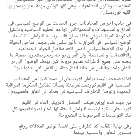
المعلومات
وقانون
المظاهرات،
وهي
كلها
قوانين
مهمة
يعتز
ويفخر
بها
اقليم
كوردستان"
.
في
جانب
اخر
من
المحادثات،
جرى
الحديث
عن
الوضع
السياسي
في
العراق
والمستجدات
والتحديات
التي
تواجه
العملية
السياسية
وتشكيل
الحكومة
العراقية،
وفي
هذا
السياق
قالت
رئيسة
البرلمان
:
"ان
انسداد
الوضع
السياسي
في
العراق
له
تأثير
سلبي
على
مجمل
مناحي
الحياة،
وان
توتر
الوضع
السياسي
لامس
كافة
مفاصل
الحياة
الاجتماعية
والاقتصادية
والسياسية،
وان
العراق
يواجه
ويخوض
تجربة
صعبة،
ما
يحتم
على
جميع
الاطراف
تقديم
مرونة
اكبر،
بهدف
الوصول
الى
بر
الامان
واخراج
الناس
من
حالة
القلق
وفقدان
الامل
التي
علقوا
فيها"
.
كما
اوضحت
رئيسة
برلمان
كوردستان
ان
قسما
كبيرا
من
المعادلات
السياسية
في
اقليم
كوردستان
مرتبطة
بمسألة
تشكيل
الحكومة
العراقية
الجديدة
وتوصل
الاطراف
السياسية
في
بغداد
الى
اتفاق
جامع
بينهم"
.
من
جهته
قدم
ايرفن
هيكس
القنصل
الامريكي
العام
في
اقليم
كوردستان
شكره
لرئيسة
البرلمان،
لاستقبالها
الحار
له،
ولتقديمها
كل
تلك
التوضيحات
للموضوعات
المطروحة
.
وفي
نهاية
اللقاء،
اكد
الطرفان
على
اهمية
توثيق
العلاقات
ورفع
مستوى
التعاون
والتنسيق
بينهما
.