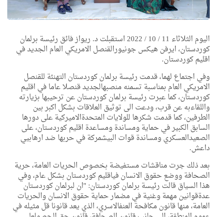
اليوم
الثلاثاء
11 / 10 / 2022
استقبلت
د
.
ريواز
فائق
رئيسة
برلمان
كوردستان،
ايرفن
هيكس
جونيور
القنصل
الامريكي
العام
الجديد
في
اقليم
كوردستان
.
وفي
اجتماع
لهما،
قدمت
رئيسة
برلمان
كوردستان
التهنئة
للقنصل
الامريكي
العام
بمناسبة
تسمنه
منصبه
الجديد
قنصلا
عاما
في
اقليم
كوردستان،
كما
عبرت
رئيسة
برلمان
كوردستان
عن
ترحيبها
بزيارته
واللقاء
به
عن
قرب،
ودعت
الى
توثيق
العلاقات
بشكل
اكبر
بين
الطرفين،
كما
قدمت
شكرها
للولايات
المتحدة
الاميركية
على
دورها
السابق
الكبير
في
حماية
ومساندة
ومساعدة
اقليم
كوردستان،
على
الصعيد
العسكري
ومساندة
قوات
البيشمركة
في
حربها
ضد
ارهابيي
داعش
.
بعد
ذلك
جرت
مناقشات
مستفيضة
بخصوص
الحريات
العامة،
حرية
الصحافة
ووضع
حقوق
الانسان
في
اقليم
كوردستان
بشكل
عام،
وفي
هذا
السياق
قالت
رئيسة
برلمان
كوردستان
:
"ان
لبرلمان
كوردستان
عدة
قوانين
مهمة
وغنية
في
مضمار
حماية
حقوق
الانسان
والحريات
العامة،
منها
قانون
مكافحة
العنف
الاسري،
الذي
يعد
قانونا
قل
مثيله
في
عموم
المنطقة،
الى
جانب
قانون
الصحافة،
قانون
حق
الحصول
على