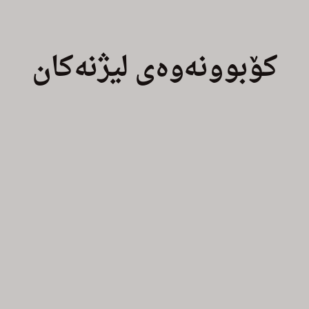
کۆبوونەوەی لیژنەکان