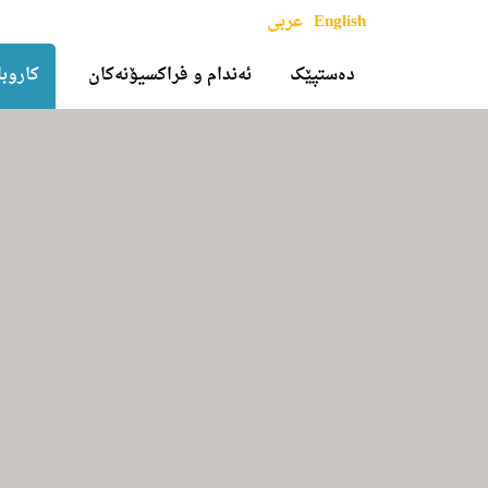
English
عربی
دەستپێک
ئەندام و فراکسیۆنەکان
کاروبا