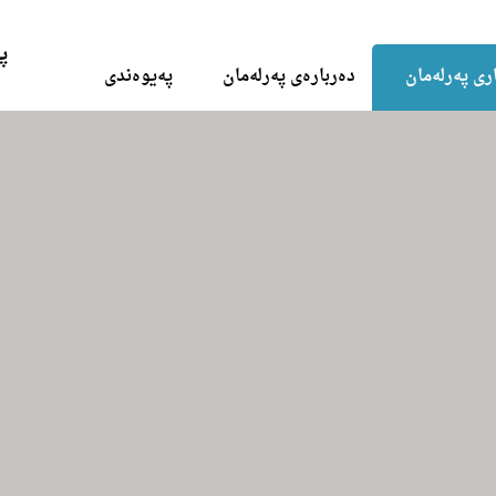
Skip to the content
پ
ری پەرلەمان
دەربارەی پەرلەمان
پەیوەندی