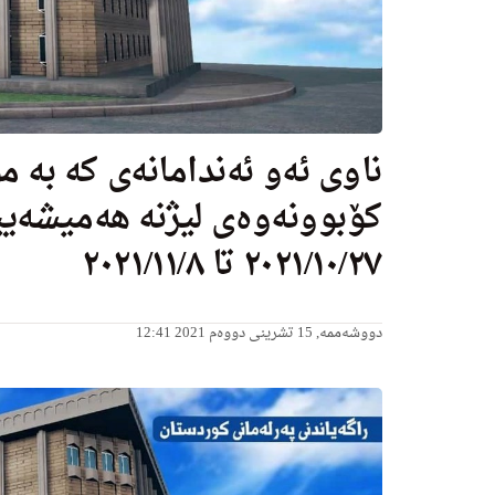
ناوی ‌‌ئەو ئەندامانەی کە بە 
کۆبوونەوەی لیژنە هەمیشەییە
٢٠٢١/١٠/٢٧ تا ٢٠٢١/١١/٨
دووشەممە, 15 تشرینی دووەم 2021 12:41