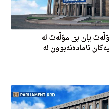
مۆڵەت یان بێ مۆڵەت لە
کان ئامادەنەبوون لە