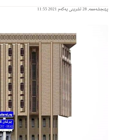
پێنجشەممە, 28 تشرینی یەکەم 2021 11:55