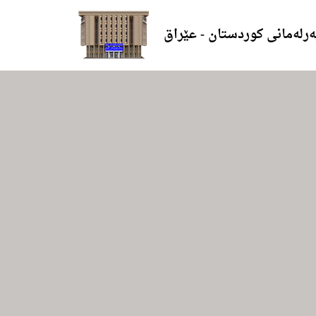
ەرلەمانی کوردستان - عێراق