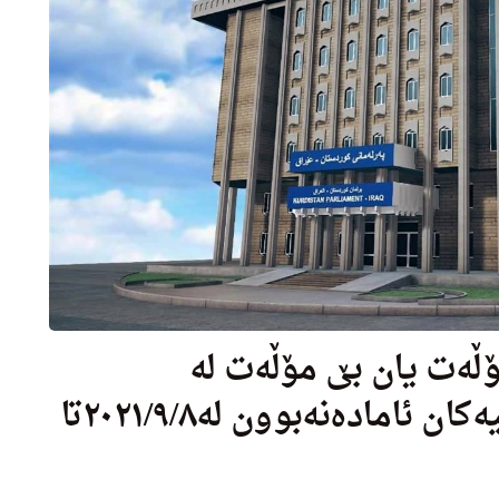
مۆڵەت یان بێ مۆڵەت لە
کۆبوونەوەی لیژنە هەمیشەییەکان ئامادەنەبوون لە٢٠٢١/٩/٨تا