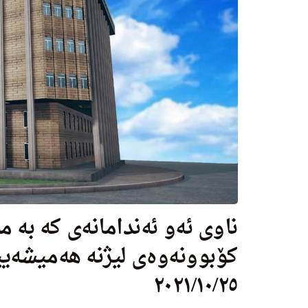
ناوی ‌‌ئەو ئەندامانەی کە بە 
٢٠٢١/١٠/٢٥