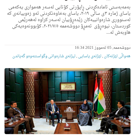
بەمەبەستی ئامادەکردنی ڕاپۆرتی کۆتایی لەسەر ھەمواری یەکەمی
یاسای ژمارە ٣ی ساڵی ٢٠١٩، یاسای بەخاوەنكردنی ئەو زەوییانەی كە
لەسنووری شارەوانییەكان زێدەڕۆییان لەسەر كراوە لەهەرێمی
كوردستان، نیوەڕۆی ئه‌مڕۆ دووشه‌ممه‌ ٢٠٢١/٧/٥، کۆبوونەوەیەکی
ھاوبەش لە...
دووشەممە, 05 تەمووز 2021 16:34
هه‌واڵى لێژنه‌كان
,
لێژنەی یاسایی
,
لیژنه‌ى شاره‌وانى وگواستنەوەو گەیاندن