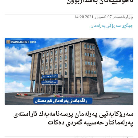
ناخۆشییه‌كان به‌شداربوون"
چوارشەممە, 07 تەمووز 2021 14:20
جێگری سەرۆکی پەرلەمان
سەرۆکایەتیی پەرلەمان پرسەنامەیەك ئاراستەی
پەرلەمانتار حەسیبە گەردی دەكات