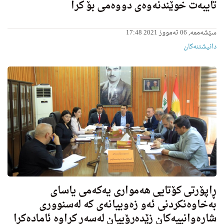
تایبەت خوێندنه‌وه‌ى دووه‌می بۆ كرا
سێشەممە, 06 تەمووز 2021 17:48
دانیشتنه‌کان
ڕاپۆرتی کۆتایی ھەمواری یەکەمی یاسای
بەخاوەنكردنی ئەو زەوییانەی كە لەسنووری
شارەوانییەكان زێدەڕۆییان لەسەر كراوە ئامادەکرا