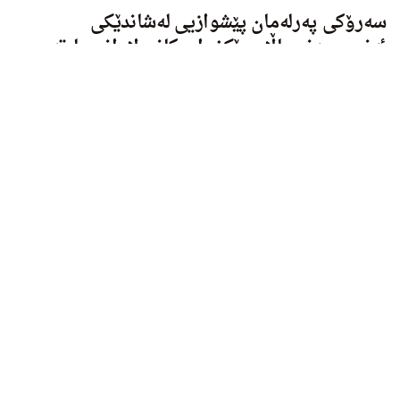
سه‌رۆكی په‌رله‌مان پێشوازیى له‌شاندێكی
ئه‌نجوومه‌نی باڵای ڕێكخراوه‌كانی لاوانی پارته‌
سیاسییه‌كان كرد
ئه‌مڕۆ دووشه‌ممه‌ ٢٠٢١/٧/٥، د.ڕێواز فایق سه‌رۆكی په‌رله‌مانی
كوردستان، پێشوازیی له‌شاندێكی ئه‌نجوومه‌نی باڵای
ڕێكخراوه‌كانی...
دووشەممە, 05 تەمووز 2021 16:08
سەرۆکی پەرلەمان
ئەرشیڤ