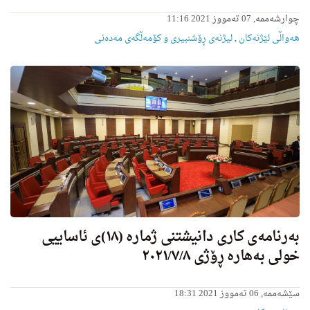
چوارشەممە, 07 تەمووز 2021 11:16
هه‌واڵى لێژنه‌كان
,
لیژنه‌ى ڕۆشنبیری و کۆمەڵگەی مەدەنی
به‌رنامه‌ی كاری دانیشتنی ژماره‌ (١٨)ی ئاساییی
خولى به‌هاره‌ ڕۆژی ٢٠٢١/٧/٨
سێشەممە, 06 تەمووز 2021 18:31