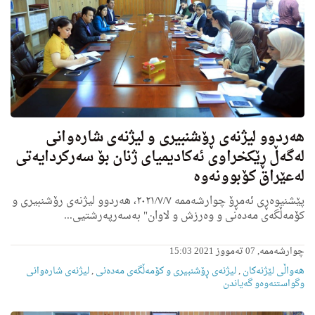
هه‌ردوو لیژنه‌ی ڕۆشنبیری و لیژنه‌ی شاره‌وانی
له‌گه‌ڵ ڕێكخراوی ئه‌كادیمیای ژنان بۆ سه‌ركردایه‌تی
له‌عێراق كۆبوونه‌وه‌
پێشنیوه‌ڕى ئه‌مڕۆ چوارشه‌ممه‌ ٢٠٢١/٧/٧، هەردوو لیژنه‌ی رۆشنبیری و
كۆمه‌ڵگه‌ی مه‌ده‌نی و وه‌رزش و لاوان" به‌سه‌رپه‌رشتیى...
چوارشەممە, 07 تەمووز 2021 15:03
هه‌واڵى لێژنه‌كان
,
لیژنه‌ى ڕۆشنبیری و کۆمەڵگەی مەدەنی
,
لیژنه‌ى شاره‌وانى
وگواستنەوەو گەیاندن