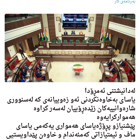
بەرنامەی کار
له‌دانیشتنی ئه‌مڕۆدا
یاسای بەخاوەنكردنی ئەو زەوییانەی كە لەسنووری
شارەوانییەكان زێدەڕۆییان لەسەر كراوە
هه‌مواركرایه‌وه‌
پێشنیازو پڕۆژەیاسای هەمواری یەكەمی یاسای
ماف و ئیمتیازاتی كەمئەندام و خاوەن پێداویستیی