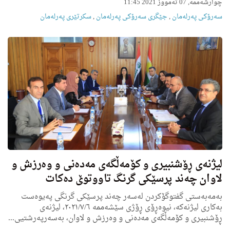
چوارشەممە, 07 تەمووز 2021 11:45
سەرۆکی پەرلەمان
,
جێگری سەرۆکی پەرلەمان
,
سکرتێری پەرلەمان
لیژنه‌ی ڕۆشنبیری و كۆمه‌ڵگه‌ی مه‌ده‌نی و وه‌رزش و
لاوان چه‌ند پرسێكی گرنگ تاووتوێ ده‌كات
به‌مه‌به‌ستی گفتوگۆكردن له‌سه‌ر چه‌ند پرسێكی گرنگی په‌یوه‌ست
به‌كاری لیژنه‌كه‌، نیوه‌ڕۆی ڕۆژی سێشه‌ممه‌ ٢٠٢١/٧/٦، لیژنه‌ی
ڕۆشنبیری و كۆمه‌ڵگه‌ی مه‌ده‌نی و وه‌رزش و لاوان، به‌سه‌رپه‌رشتیی...