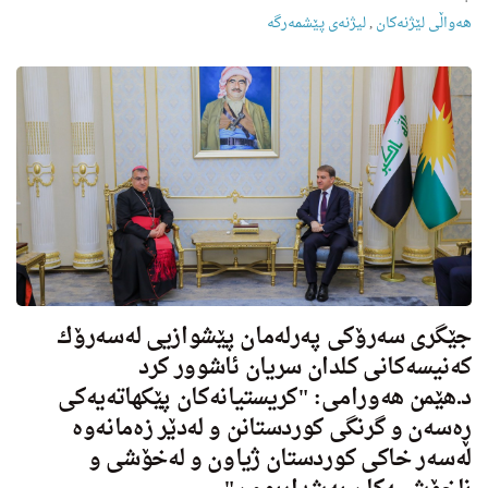
هه‌واڵى لێژنه‌كان
,
لیژنه‌ى پێشمه‌رگه‌
جێگرى سه‌رۆكی په‌رله‌مان پێشوازیی له‌سه‌رۆك
كه‌نیسه‌كانی كلدان سریان ئاشوور كرد
د.هێمن هه‌ورامی: "كریستیانه‌كان پێكهاته‌یه‌كی
ڕه‌سه‌ن و گرنگى كوردستانن و له‌دێر زه‌مانه‌وه‌
له‌سه‌ر خاكی كوردستان ژیاون و له‌خۆشی و