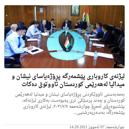
لیژنەی کاروباری پێشمەرگە پڕۆژەیاسای نیشان و
میدالیا لەهەرێمی کوردستان تاووتوێ ده‌كات
بەمەبه‌ستی تاووێکردنی پڕۆژەیاسای نیشان و میدلیا لەھەرێمی
کوردستان و چه‌ند پرسێكی ترى په‌یوه‌ست به‌كارى لیژنه‌كه‌،
پێشنیوەڕۆی ئەمڕۆ چوارشەممە ٢٠٢١/٧/٧، لیژنەی کاروباری
پێشمەرگە، بەسەرپەرشتیی...
چوارشەممە, 07 تەمووز 2021 14:28