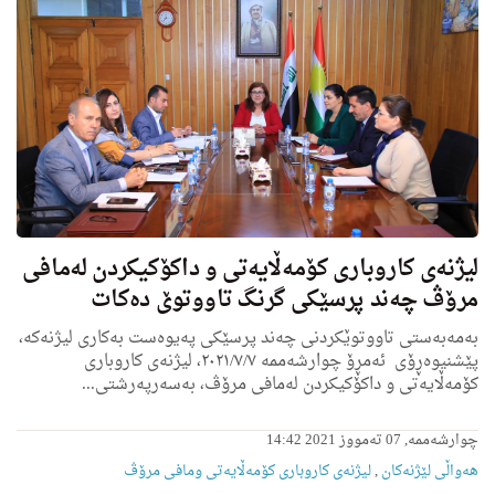
لیژنەی کاروباری کۆمەڵایەتی و داکۆکیکردن لەمافی
مرۆڤ چەند پرسێکی گرنگ تاووتوێ دەکات
بەمەبەستی تاووتوێکردنی چەند پرسێکی پەیوەست بەکاری لیژنەکە،
پێشنیوەڕۆى
ئەمڕۆ چوارشەممە ٢٠٢١/٧/٧
، لیژنەی کاروباری
کۆمەڵایەتی و داکۆکیکردن لەمافی مرۆڤ، بەسەرپەرشتی...
چوارشەممە, 07 تەمووز 2021 14:42
هه‌واڵى لێژنه‌كان
,
لیژنه‌ى کاروباری کۆمەڵایەتی ومافی مرۆڤ