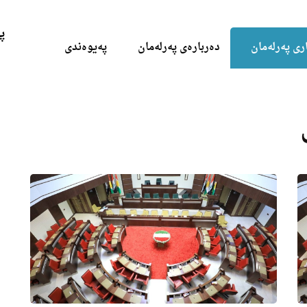
Skip to the content
پ
ری پەرلەمان
دەربارەی پەرلەمان
پەیوەندی