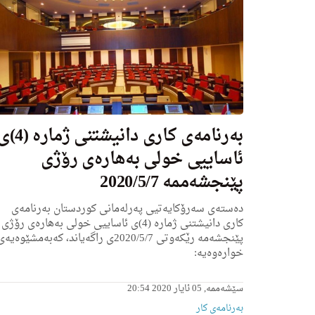
به‌رنامه‌ى كاری دانیشتنی ژماره‌
ئاساییی خولی به‌هاره‌ى رۆژی
پێنجشه‌ممه‌ 2020/5/7
ده‌سته‌ی سه‌رۆكایه‌تیی په‌رله‌مانی كوردستان به‌رنامه‌ی
كاری دانیشتنی ژماره‌ (4)ی ئاساییی خولی به‌هاره‌ى رۆژی
پێنجشه‌مه‌ رێكه‌وتی 2020/5/7ى راگه‌یاند، كه‌به‌مشێوه‌یه‌
خواره‌وه‌یه‌:
سێشەممە, 05 ئایار 2020 20:54
بەرنامەی کار