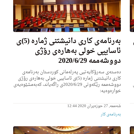
 (6)ی
به‌رنامه‌ى كاری دانیشتنی ژماره‌ (5)ی
ئاساییی خولی به‌هاره‌ى رۆژی
دووشه‌ممه‌ 2020/6/29
ده‌سته‌ی سه‌رۆكایه‌تیی په‌رله‌مانی كوردستان به‌رنامه‌ی
كاری دانیشتنی ژماره‌ (5)ی ئاساییی خولی به‌هاره‌ى رۆژی
ی
دووشه‌ممه‌ رێكه‌وتی 2020/6/29ى راگه‌یاند، كه‌به‌مشێوه‌یه‌ی
خواره‌وه‌یه‌:
شەممە, 27 حوزەیران 2020 12:44
بەرنامەی کار