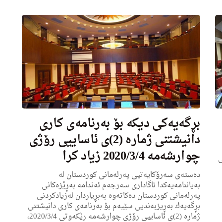
بڕگه‌یه‌كى دیكه‌ بۆ به‌رنامه‌ى كارى
دانیشتنی ژماره‌ (2)ى ئاساییی رۆژی
چوارشه‌مه‌ 2020/3/4 زیاد كرا
ی
ده‌سته‌ی سه‌رۆكایه‌تیی په‌رله‌مانى كوردستان له‌
به‌یاننامه‌یه‌كدا ئاگادارى سه‌رجه‌م ئه‌ندامه‌ به‌ڕێزه‌كانی
په‌رله‌مانى كوردستان ده‌كاته‌وه‌ به‌بڕیاردان له‌زیادكردنی
بڕگه‌یه‌ك به‌ڕیزبه‌ندیى سێیه‌م بۆ به‌رنامه‌ی كاری دانیشتنی
ژماره‌ (2)ی ئاساییی رۆژی چوارشه‌مه‌ رێكه‌وتی 2020/3/4،