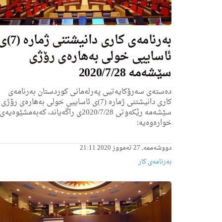
به‌رنامه‌ى كاری دانیشتنی ژماره‌
ئاساییی خولی به‌هاره‌ى رۆژی
سێشه‌مه‌ 2020/7/28
ده‌سته‌ی سه‌رۆكایه‌تیی په‌رله‌مانی كوردستان به‌رنامه‌ی
كاری دانیشتنی ژماره‌ (7)ی ئاساییی خولی به‌هاره‌ى رۆژی
سێشه‌مه‌ رێكه‌وتی 2020/7/28ى راگه‌یاند، كه‌به‌مشێوه‌یه‌ی
خواره‌وه‌یه‌:
دووشەممە, 27 تەمووز 2020 21:11
بەرنامەی کار