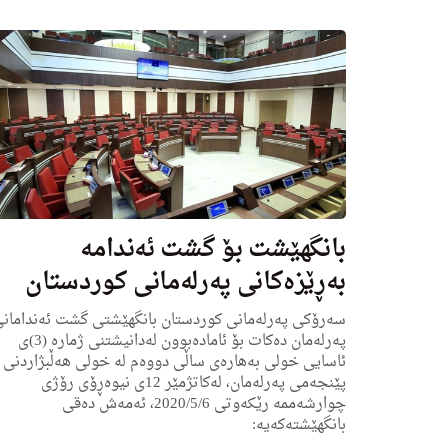
بانگهێشت بۆ گشت ئه‌ندامه‌
به‌ڕێزه‌كانی په‌رله‌مانی كوردستان
سه‌رۆكی په‌رله‌مانی كوردستان بانگهێشتی گشت ئه‌ندامان
په‌رله‌مان ده‌كات بۆ ئاماده‌بوون له‌دانیشتنی ژماره‌ (3)ی
ئاسایی خولی به‌هاره‌ی ساڵی دووه‌م له‌ خولی هه‌ڵبژاردنی
پێنجه‌می په‌رله‌مان، له‌كاتژمێر 12ى نیوه‌ڕۆی رۆژى
چوارشه‌ممه‌ رێكه‌وتی 2020/5/6، ئه‌مه‌ش ده‌قی
بانگهێشته‌كه‌یه‌: