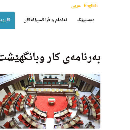
English
عربی
دەستپێک
ئەندام و فراکسیۆنەکان
کاروبا
بەرنامەی کار وبانگهێشت