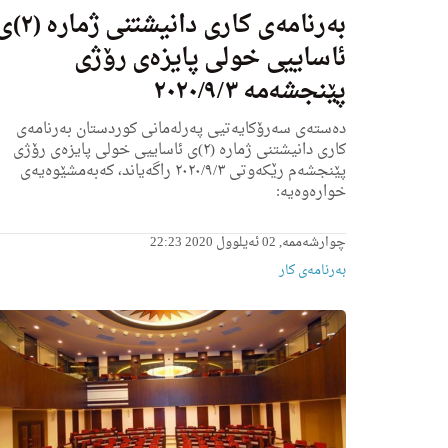
به‌رنامه‌ی كاری دانیشتنی ژمار
ئاساییی خولی پایزه‌ى رۆژی
پێنجشه‌مه‌ ٢٠٢٠/٩/٣
ده‌سته‌ی سه‌رۆكایه‌تیی په‌رله‌مانی كوردستان به‌رنامه‌ی
كاری دانیشتنی ژماره‌ (٢)ی ئاساییی خولی پایزه‌ى رۆژی
پێنجشه‌م رێكه‌وتى ٢٠٢٠/٩/٣ راگه‌یاند، كه‌به‌مشێوه‌یه‌ی
خواره‌وه‌یه‌:
چوارشەممە, 02 ئەیلوول 2020 22:23
بەرنامەی کار