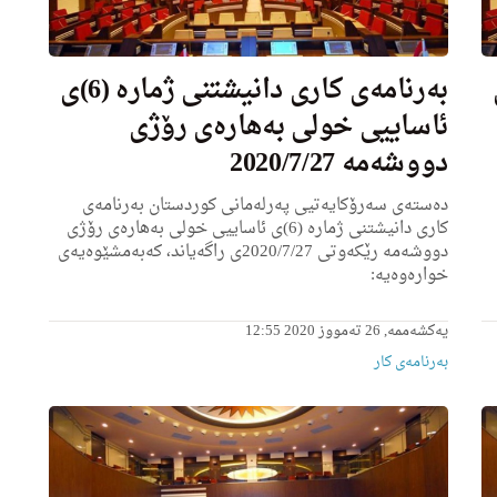
 (7)ی
به‌رنامه‌ى كاری دانیشتنی ژماره‌ (6)ی
ئاساییی خولی به‌هاره‌ى رۆژی
دووشه‌مه‌ 2020/7/27
ده‌سته‌ی سه‌رۆكایه‌تیی په‌رله‌مانی كوردستان به‌رنامه‌ی
كاری دانیشتنی ژماره‌ (6)ی ئاساییی خولی به‌هاره‌ى رۆژی
دووشه‌مه‌ رێكه‌وتی 2020/7/27ى راگه‌یاند، كه‌به‌مشێوه‌یه‌ی
خواره‌وه‌یه‌:
یەکشەممە, 26 تەمووز 2020 12:55
بەرنامەی کار