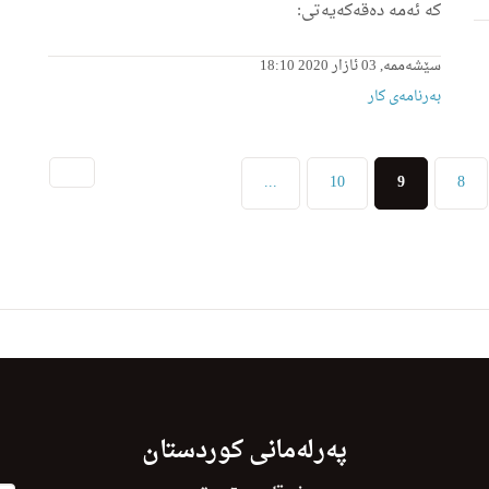
كه‌ ئه‌مه‌ ده‌قه‌كه‌یه‌تی:
سێشەممە, 03 ئازار 2020 18:10
بەرنامەی کار
(current)
...
10
9
8
پەرلەمانی کوردستان