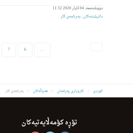
دووشەممە, 04 ئایار 2020 11:52
دانیشتنه‌کان
,
بەرنامەی کار
7
6
...
کوردی
کاروباری پەرلەمان
هەواڵەکان
بەرنامەی کار
تۆڕە کۆمەڵایەتیەکان