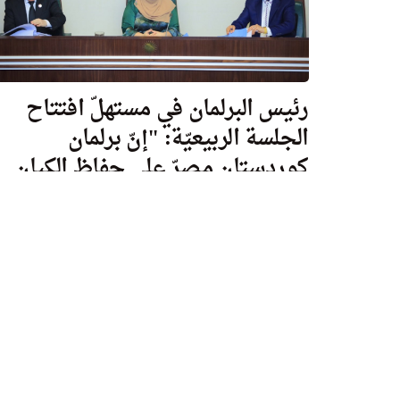
رئيس البرلمان في مستهلّ افتتاح
الجلسة الربيعيّة: "إنّ برلمان
كوردستان مصرّ على حفاظ الكيان
الدستوري لإقليم كوردستان
بتلوّناته".
تمّ اجتماع البرلمان، اليوم، في الساعة الحادية عشرة، الأحد
المصادف 1/3/2020، برئاسة (د.ريواز فائق)، وبحضور كل 
(هيمن هورامي) نائب رئيس البرلمان، و(منى القهوجي)
سكرتير البرلمان، وذلك الاجتماع هو الجلسة (1) الإعتيادي
في الدورة الربيعيّة الثانية للعام الثاني من الجولة الانتخابي
البرلمانية الخامسة.
Sun, 01 Mar 2020 08:36