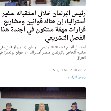
رئيس البرلمان خلال استقباله سفير
أستراليا: إن هناك قوانين ومشاريع
قرارات مهمّة ستكون في أجندة هذا
الفصل التشريعي
استقبل اليوم 1/3/ 2020 رئيس البرلمان (د. ريواز فائق) ف
مكتبه الخاص بالبرلمان سفير أستراليا (د.جوان لونديز) ف
العراق.
Sun, 01 Mar 2020 20:12
رئیس البرلمان