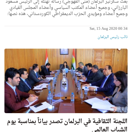
بعث سكرتير البرلمان (منی القهوجي) رسالة تهنئة ٳلی الرئيس مسعود
البارزاني، وجميع ٲعضاء المكتب السياسي وٲعضاء المجلس القيادي
وجميع ٲعضاء ومؤيدي الحزب الديمقراطي الكوردستاني، هذه نصها:
Sat, 15 Aug 2020 00:34
نائب رئیس البرلمان
اللجنة الثقافية في البرلمان تصدر بياناً بمناسبة يوم
الشباب العالمي