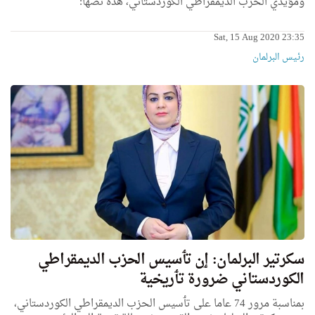
ومؤيدي الحزب الديمقراطي الكوردستاني، هذه نصها:
Sat, 15 Aug 2020 23:35
رئیس البرلمان
سكرتير البرلمان: ٳن تٲسيس الحزب الديمقراطي
الكوردستاني ضرورة تٲريخية
بمناسبة مرور 74 عاما علی تٲسيس الحزب الديمقراطي الكوردستاني،