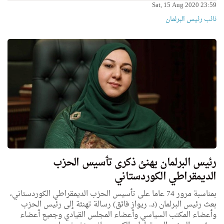
Sat, 15 Aug 2020 23:59
نائب رئیس البرلمان
رئيس البرلمان يهنئ ذكری تٲسيس الحزب
الديمقراطي الكوردستاني
بمناسبة مرور 74 عاما علی تٲسيس الحزب الديمقراطي الكوردستاني،
بعث رئيس البرلمان (د. ريواز فائق) رسالة تهنئة ٳلی رئيس الحزب
وٲعضاء المكتب السياسي وٲعضاء المجلس القيادي وجميع ٲعضاء