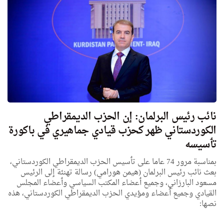
نائب رئيس البرلمان: ٳن الحزب الديمقراطي
الكوردستاني ظهر كحزب قيادي جماهيري في باكورة
تٲسيسه
بمناسبة مرور 74 عاما علی تٲسيس الحزب الديمقراطي الكوردستاني،
بعث نائب رئيس البرلمان (هيمن هورامي) رسالة تهنئة ٳلی الرئيس
مسعود البارزاني، وجميع ٲعضاء المكتب السياسي وٲعضاء المجلس
القيادي وجميع ٲعضاء ومؤيدي الحزب الديمقراطي الكوردستاني، هذه
نصها: