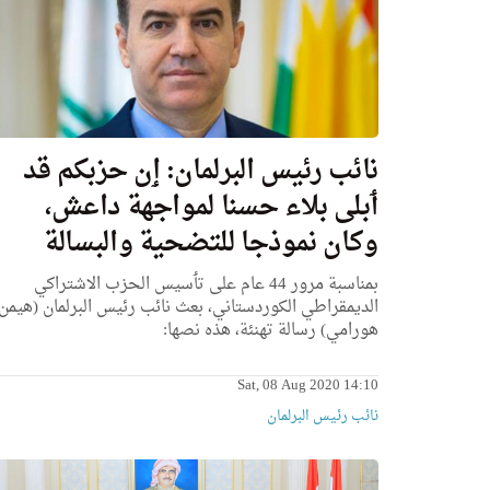
نائب رئيس البرلمان: ٳن حزبكم قد
ٲبلی بلاء حسنا لمواجهة داعش،
وكان نموذجا للتضحية والبسالة
بمناسبة مرور 44 عام علی تٲسيس الحزب الاشتراكي
الديمقراطي الكوردستاني، بعث نائب رئيس البرلمان (هيمن
هورامي) رسالة تهنئة، هذه نصها:
Sat, 08 Aug 2020 14:10
نائب رئیس البرلمان