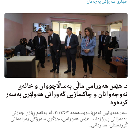
جێگری سەرۆکی پەرلەمان
د. هێمن هه‌ورامی ماڵی به‌ساڵاچووان و خانه‌ى
نه‌وجه‌وانان و چاكسازیى گه‌ورانی هه‌ولێرى به‌سه‌ر
كرده‌وه‌
سه‌رله‌به‌یانیی ئه‌مڕۆ دووشه‌ممه‌ ٢٠٢٢/٥/٢، له‌ یه‌كه‌م ڕۆژی جه‌ژنی
ڕه‌مه‌زانی پیرۆزدا، د. هێمن هه‌ورامی، جێگرى سه‌رۆكی په‌رله‌مانی
كوردستان، سه‌ردانی...