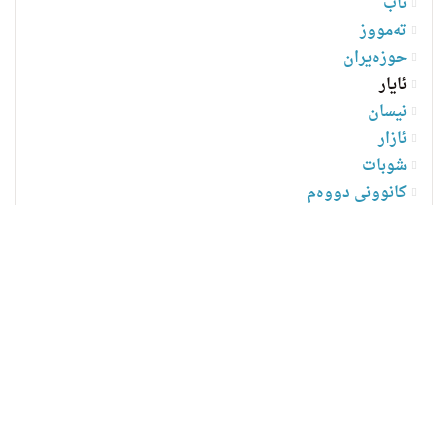
ئاب
تەمووز
حوزەیران
ئایار
نیسان
ئازار
شوبات
کانوونی دووەم
2021
2020
2019
2018
جۆری هەواڵەکان