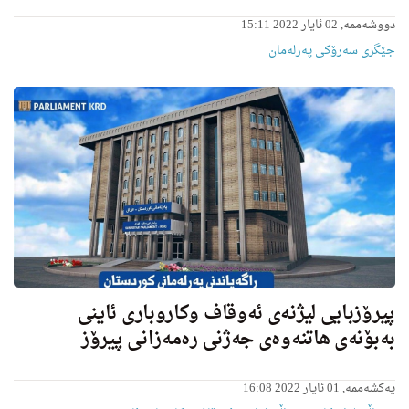
دووشەممە, 02 ئایار 2022 15:11
جێگری سەرۆکی پەرلەمان
پیرۆزبایی لیژنەی ئەوقاف وكاروباری ئاینی
بەبۆنەی هاتنەوەی جەژنی رەمەزانی پیرۆز
یەکشەممە, 01 ئایار 2022 16:08