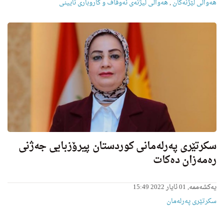
هه‌واڵى لێژنه‌كان
,
هەواڵی لیژنه‌ى ئه‌وقاف و كاروبارى ئایینى
سکرتێری پەرلەمانی کوردستان پیرۆزبایی جەژنی
رەمەزان دەکات
یەکشەممە, 01 ئایار 2022 15:49
سکرتێری پەرلەمان