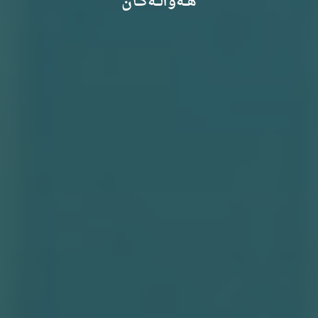
هـــەواڵـــەکـــان