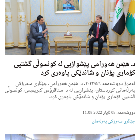
د. هێمن هه‌ورامی پێشوازیی له‌ كونسوڵی گشتیی
کۆماری یۆنان و شاندێكی یاوه‌ری كرد
ئه‌مڕۆ دووشه‌ممه‌ ٢٠٢٢/٥/٩، د. هێمن هه‌ورامی، جێگرى سه‌رۆكى
په‌رله‌مانی كوردستان، پێشوازیی له‌ د. ستاڤرۆس کیریمیس، كونسوڵی
گشتیی کۆماری یۆنان و شاندێكی یاوه‌ری كرد.
دووشەممە, 09 ئایار 2022 11:08
جێگری سەرۆکی پەرلەمان