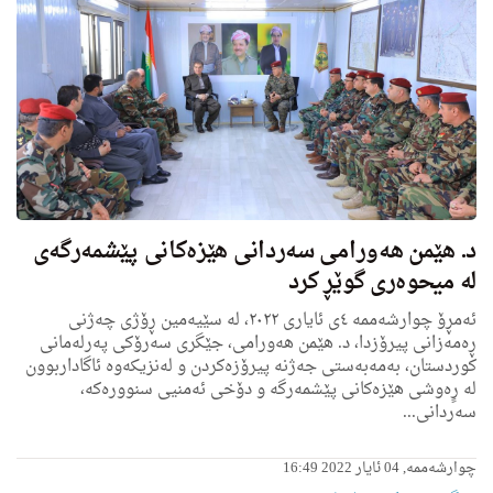
د. هێمن هه‌ورامی سه‌ردانی هێزه‌كانی پێشمه‌رگه‌ی
له‌ میحوه‌ری گوێڕ كرد
ئه‌مڕۆ چوارشه‌ممه‌ ٤ی ئایاری ٢٠٢٢، له‌ سێیه‌مین ڕۆژی چه‌ژنی
ڕه‌مه‌زانی پیرۆزدا، د. هێمن هه‌ورامی، جێگری سه‌رۆكی په‌رله‌مانی
كوردستان، به‌مه‌به‌ستی جه‌ژنه‌ پیرۆزه‌كردن و له‌نزیكه‌وه ئاگاداربوون
له‌ رٍه‌وشی هێزه‌كانی پێشمه‌رگه‌ و دۆخی ئه‌منیی سنووره‌كه‌،
سه‌ردانی...
چوارشەممە, 04 ئایار 2022 16:49