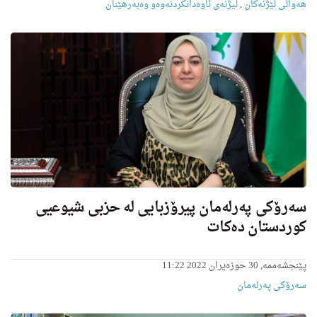
هه‌واڵى لێژنه‌كان
,
لیژنەی ئاوەدانکردنەوەو وەبەرهێنان
سه‌رۆكی په‌رله‌مان پیرۆزبایی له‌ حزبى شیوعیی
كوردستان ده‌كات
پێنجشەممە, 30 حوزەیران 2022 11:22
سەرۆکی پەرلەمان