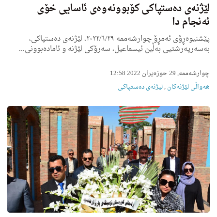
لێژنەی دەستپاکی کۆبوونەوەی ئاسایی خۆی
ئەنجام دا
پێشنیوەڕۆی ئەمڕۆ چوارشەممە ٢٠٢٢/٦/٢٩، لێژنەی دەستپاکی،
بەسەرپەرشتیی بەڵین ئیسماعیل، سەرۆکی لێژنە و ئامادەبوونی...
چوارشەممە, 29 حوزەیران 2022 12:58
هه‌واڵى لێژنه‌كان
,
لیژنه‌ى ده‌ستپاكى