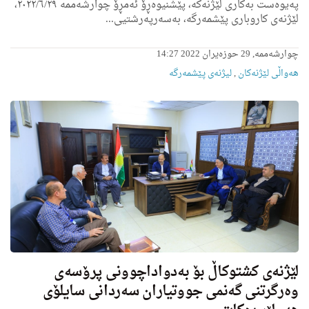
پەیوەست بەکاری لێژنەکە، پێشنیوەڕۆ ئەمڕۆ چوارشەممە ٢٠٢٢/٦/٢٩،
لێژنەی کاروباری پێشمەرگە، بەسەرپەرشتیی...
چوارشەممە, 29 حوزەیران 2022 14:27
هه‌واڵى لێژنه‌كان
,
لیژنه‌ى پێشمه‌رگه‌
لێژنه‌ى كشتوكاڵ بۆ به‌دواداچوونى پرۆسه‌ی
وه‌رگرتنی گه‌نمى جووتیاران سه‌ردانى سایلۆى