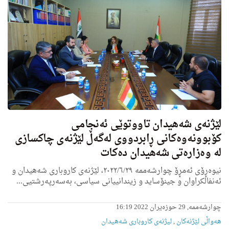
لێژنەی شەهیدان تاووتوێى ئه‌نجامی
كۆبوونه‌وه‌كانی ڕابردووی لەگەڵ لێژنەی چاكسازی
لە وەزارەتی شەهیدان ده‌كات
نیوەڕۆی ئەمڕۆ چوارشەممە ٢٠٢٢/٦/٢٩، لێژنەی كاروباری شەهیدان و
ئەنفالكراوان و جینۆساید و زیندانییانی سیاسی، بەسەرپەرشتیی...
چوارشەممە, 29 حوزەیران 2022 16:19
هه‌واڵى لێژنه‌كان
,
لیژنه‌ى كاروبارى شه‌هیدان