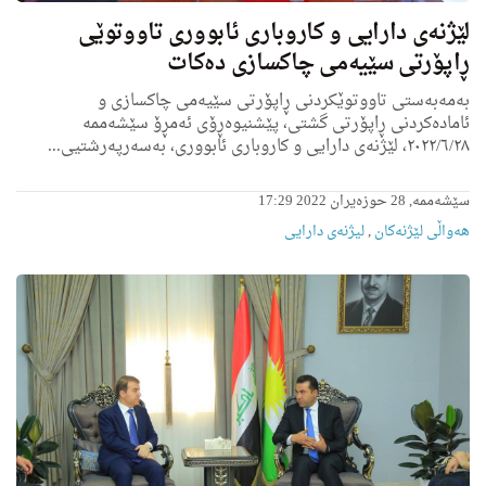
لێژنه‌ی دارایی و كاروبارى ئابوورى تاووتوێى
ڕاپۆرتی سێیەمی چاکسازی دەکات
بەمەبەستی تاووتوێکردنی ڕاپۆرتی سێیەمی چاکسازی و
ئامادەکردنی ڕاپۆرتی گشتی، پێشنیوەڕۆی ئه‌مڕۆ سێشەممه‌
٢٠٢٢/٦/٢٨، لێژنه‌ی دارایی و كاروبارى ئابوورى، به‌سه‌رپه‌رشتیی...
سێشەممە, 28 حوزەیران 2022 17:29
هه‌واڵى لێژنه‌كان
,
لیژنه‌ى دارایى