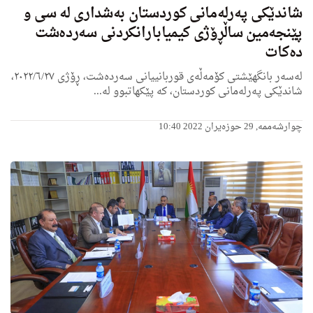
شاندێكی په‌رله‌مانی كوردستان به‌شدارى له‌ سی و
پێنجه‌مین ساڵڕۆژى كیمیابارانكردنی سه‌رده‌شت
ده‌كات
لەسەر بانگھێشتی كۆمەڵەی قوربانییانی سەردەشت، ڕۆژی ٢٠٢٢/٦/٢٧،
شاندێكی پەرلەمانی كوردستان، كە پێكھاتبوو لە...
چوارشەممە, 29 حوزەیران 2022 10:40