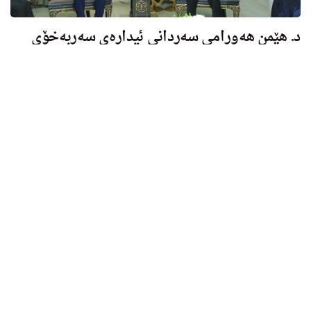
د. هێمن هه‌ورامی سه‌ردانی ئیداره‌ى سه‌ربه‌خۆی
زاخۆى كرد
ئه‌مڕۆ سێشه‌ممه‌ ٢٠٢٢/٦/٢٨، شاندێكی باڵاى په‌رله‌مانی كوردستان،
به‌سه‌رۆكایه‌تیی د. هێمن هه‌ورامی جێگرى سه‌رۆكی په‌رله‌مانی
كوردستان، كه‌ ژماره‌یه‌ك له‌ ئه‌ندامانى په‌رله‌مان له‌ سنووره‌كه‌ یاوەری
بوون..
سێشەممە, 28 حوزەیران 2022 16:43
جێگری سەرۆکی پەرلەمان