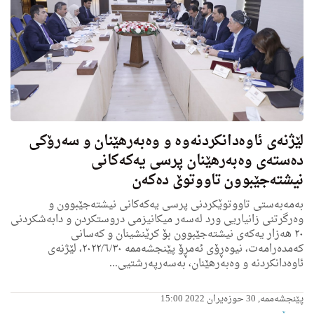
لێژنه‌ی ئاوه‌دانكردنه‌وه‌ و وه‌به‌رهێنان و سه‌رۆكی
ده‌سته‌ی وه‌به‌رهێنان پرسی یه‌كه‌كانی
نیشته‌جێبوون تاووتوێ ده‌كه‌ن
به‌مه‌به‌ستی تاووتوێكردنی پرسی یه‌كه‌كانی نیشته‌جێبوون و
وه‌رگرتنی زانیاریی ورد له‌سه‌ر میكانیزمی دروستكردن و دابه‌شكردنی
٢٠ هه‌زار یه‌كه‌ی نیشته‌جێبوون بۆ كرێنشینان و كه‌سانی
كه‌مده‌رامه‌ت، نیوه‌ڕۆی ئه‌مڕۆ پێنجشه‌ممه‌ ٢٠٢٢/٦/٣٠، لێژنه‌ی
ئاوه‌دانكردنه‌ و وه‌به‌رهێنان، به‌سه‌رپه‌رشتیی...
پێنجشەممە, 30 حوزەیران 2022 15:00