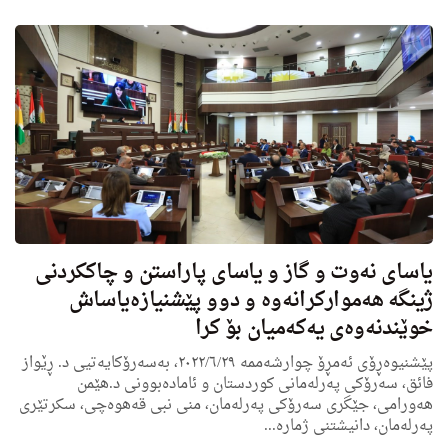
یاسای نەوت و گاز و یاسای پاراستن و چاككردنی
ژینگە هه‌مواركرانه‌وه‌ و دوو پێشنیازه‌یاساش
خوێندنه‌وه‌ی یه‌كه‌میان بۆ كرا
پێشنیوه‌ڕۆی ئه‌مڕۆ چوارشه‌ممه ٢٠٢٢/٦/٢٩، به‌سه‌رۆكایه‌تیی د. ڕێواز
فائق، سه‌رۆكی په‌رله‌مانی كوردستان و ئاماده‌بوونی د.هێمن
هه‌ورامی، جێگری سه‌رۆكی په‌رله‌مان، منى نبى قه‌هوه‌چی، سكرتێری
په‌رله‌مان، دانیشتنی ژماره‌...