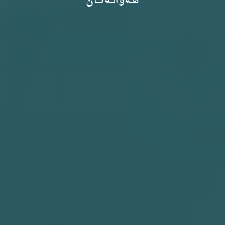
هـــەواڵـــەکـــان