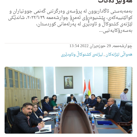
هه‌ولێر ده‌كات
به‌مه‌به‌ستی ئاگاداربوون له‌ پرۆسه‌ی وه‌رگرتنی گه‌نمی جووتیاران و
كوالێتییه‌كه‌ى، پێشنیوه‌ڕۆى ئه‌مڕۆ چوارشه‌ممه‌ ٢٠٢٢/٦/٢٩، شاندێكی
لێژنه‌ى كشتوكاڵ و ئاودێرى له‌ په‌رله‌مانى كوردستان،
به‌سه‌رۆكایه‌تیی...
چوارشەممە, 29 حوزەیران 2022 13:54
هه‌واڵى لێژنه‌كان
,
لیژنه‌ى كشتوكاڵ وئاودێری