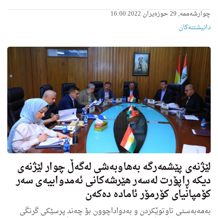
چوارشەممە, 29 حوزەیران 2022 16:00
دانیشتنه‌کان
لێژنەی پێشمەرگە به‌هاوبه‌شی له‌گه‌ڵ چوار لێژنه‌ی
دیكه‌ ڕاپۆرت له‌سه‌ر هێرشه‌كانی ئەمدواییەى سەر
کۆمپانیای کۆرمۆر ئاماده‌ ده‌كه‌ن
بەمەبەستی تاوتوێکردن و بەدواداچوون بۆ چەند پرسێکی گرنگی