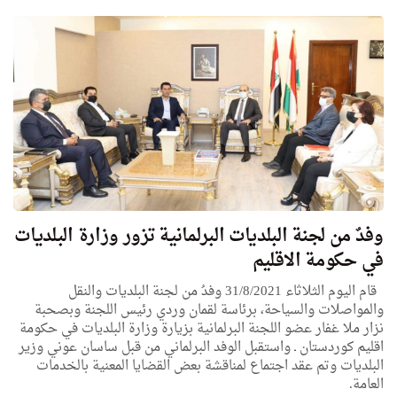
وفدٌ من لجنة البلديات البرلمانية تزور وزارة البلديات
في حكومة الاقليم
قام اليوم الثلاثاء 31/8/2021 وفدُ من لجنة البلديات والنقل
والمواصلات والسياحة، برئاسة لقمان وردي رئيس اللجنة وبصحبة
نزار ملا غفار عضو اللجنة البرلمانية بزيارة وزارة البلديات في حكومة
اقليم كوردستان ـ واستقبل الوفد البرلماني من قبل ساسان عوني وزير
البلديات وتم عقد اجتماع لمناقشة بعض القضايا المعنية بالخدمات
العامة.