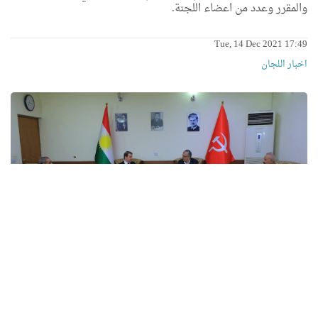
والمقرر وعدد من اعضاء اللجنة.
Tue, 14 Dec 2021 17:49
اخبار اللجان
د. هيمن هورامي يزور المكتبين السياسيين للحزب
الشيوعي الكوردستاني وحزب كادحي كوردستان
زار د. هيمن هورامي نائب رئيس برلمان كوردستان اليوم الثلاثاء ١٤ /