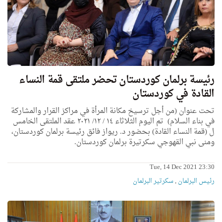
رئيسة برلمان كوردستان تحضر ملتقى قمة النساء
القادة في كوردستان
تحت عنوان (من أجل ترسيخ مكانة المرأة في مراكز القرار والمشاركة
في بناء السلام) تم اليوم الثلاثاء ١٤ / ١٢/ ٢٠٢١ عقد الملتقى الخامس
ل (قمة النساء القادة) بحضور د. ريواز فائق رئيسة برلمان كوردستان،
ومنى نبي القهوجي سكرتيرة برلمان كوردستان.
Tue, 14 Dec 2021 23:30
رئیس البرلمان
,
سكرتیر البرلمان