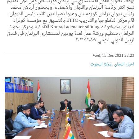
بهدف تطوير العمل الاستشاري في برلمان كوردستان ومن اجل تقديم
دعم اكثر لرئاسة البرلمان واللجان والاعضاء، وبحضور أردلان محمد
رئيس ديوان برلمان كوردستان وهيوا نصرالدين نائب رئيس الديوان،
قام مركز التكنلوجيا والتدريب ETTC
بالتنسيق مع مؤسسة كونراد
اديناور ستيفتونك
Konrad adenauer stiftung
الالمانية ومركز بحوث
البرلمان، بتنظيم ورشة عمل لمدة يومين لمستشاري البرلمان في فندق
اربيل الدولي ليومي ٢٠٢١/١٢/٨/٧.
Wed, 15 Dec 2021 22:23
اخبار اللجان
,
مركز البحوث