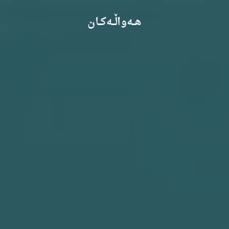
هـــەواڵـــەکـــان