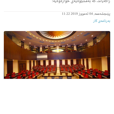
راگه‌یاند، كه‌ به‌مشێوه‌یه‌ی خواره‌وه‌یه‌:
پێنجشەممە, 04 تەمووز 2019 11:22
بەرنامەی کار
بانگهێشت بۆ گشت ئه‌ندامه‌ به‌ڕێزه‌كانی په‌رله‌مانی
كوردستان
سه‌رۆكی په‌رله‌مانی كوردستان، بانگهێشتی گشت ئه‌ندامانی په‌رله‌مان