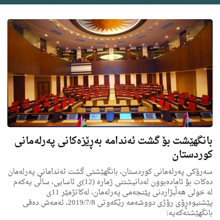
بانگهێشت بۆ گشت ئه‌ندامه‌ به‌ڕێزه‌كانی په‌رله‌مانی
كوردستان
سه‌رۆكی په‌رله‌مانی كوردستان، بانگهێشتی گشت ئه‌ندامانی په‌رله‌مان
ده‌كات بۆ ئاماده‌بوون له‌دانیشتنی ژماره‌ (12)ی ئاسایی، ساڵی یه‌كه‌م
له‌ خولى هه‌ڵبژاردنی پێنجه‌مى په‌رله‌مان، له‌كاتژمێر 11ى
پێشنیوه‌ڕۆی رۆژی دووشه‌مه‌ رێكه‌وتی 2019/7/8، ئه‌مه‌ش ده‌قی
بانگهێشته‌كه‌یه‌: