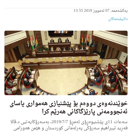
یەکشەممە, 07 تەمووز 2019 13:55
دانیشتنه‌کان
خوێندنه‌وه‌ى دووه‌م بۆ پێشنیازی هه‌مواری یاسای
ئه‌نجوومه‌نی پارێزگاكانی هه‌رێم كرا
سه‌عات 11ى پێشنیوه‌ڕۆی ئه‌مڕۆ 2019/7/7، به‌سه‌رۆكایه‌تیی د.ڤالا
فه‌رید ئیبراهیم سه‌رۆكی په‌رله‌مانی كوردستان و هێمن هه‌ورامی