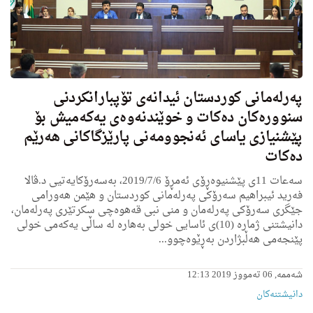
په‌رله‌مانی كوردستان ئیدانه‌ى تۆپبارانكردنی
سنووره‌كان ده‌كات و خوێندنه‌وه‌ی یه‌كه‌میش بۆ
پێشنیازی یاسای ئه‌نجوومه‌نی پارێزگاكانی هه‌رێم
ده‌كات
سه‌عات 11ى پێشنیوه‌ڕۆی ئه‌مڕۆ 2019/7/6، به‌سه‌رۆكایه‌تیی د.ڤالا
فه‌رید ئیبراهیم سه‌رۆكی په‌رله‌مانی كوردستان و هێمن هه‌ورامی
جێگرى سه‌رۆكی په‌رله‌مان و منى نبى قه‌هوه‌چی سكرتێری په‌رله‌مان،
دانیشتنی ژماره‌ (10)ى ئاسایی خولی به‌هاره‌ له‌ ساڵی یه‌كه‌می خولی
پێنجه‌می هه‌ڵبژاردن به‌ڕێوه‌چوو...
شەممە, 06 تەمووز 2019 12:13
دانیشتنه‌کان