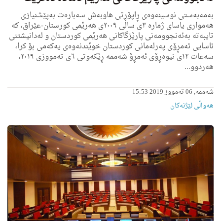
بەمەبەستی نوسینەوەی ڕاپۆرتی هاوبەش سه‌باره‌ت به‌پێشنیازی
هەمواری یاسای ژمارە ۳ی ساڵی ۲۰۰۹ی هەرێمی کورستان-عێراق، کە
تایبەتە بەئەنجوومەنی پارێزگاکانی هەرێمی کوردستان و لەدانیشتنی
ئاسایی ئەمڕۆی پەرلەمانی کوردستان خوێندنەوەی یەکەمی بۆ کرا،
سەعات ۱۲ی نیوەڕۆی ئەمڕۆ شەممە ڕێکەوتی ٦ی تەمووزی ۲۰۱۹،
هەردوو...
شەممە, 06 تەمووز 2019 15:53
هه‌واڵى لێژنه‌كان