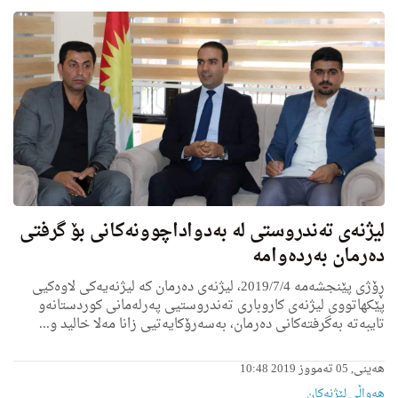
لیژنەی ته‌ندروستی له‌ به‌دواداچوونه‌كانى بۆ گرفتی
ده‌رمان به‌رده‌وامه‌
ڕۆژى پێنجشەمە 2019/7/4، لیژنەی دەرمان كه‌ لیژنه‌یه‌كی لاوه‌كیى
پێكهاتووى لیژنه‌ی كاروبارى ته‌ندروستیى په‌رله‌مانى كوردستانه‌و
تایبه‌ته‌ به‌گرفته‌كانی ده‌رمان، بەسەرۆکایەتیى زانا مه‌لا خالید و...
ھەینی, 05 تەمووز 2019 10:48
هه‌واڵى لێژنه‌كان