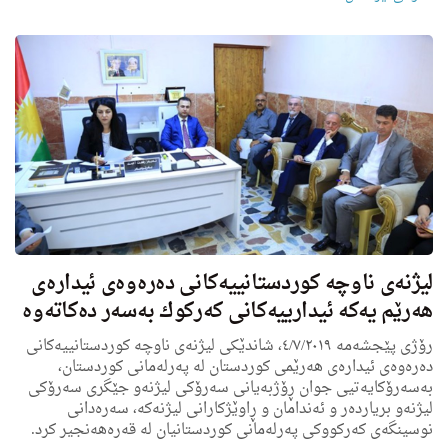
لیژنه‌ی ناوچه‌ كوردستانییه‌كانى ده‌ره‌وه‌ى ئیداره‌ى
هه‌رێم یه‌كه‌ ئیدارییه‌كانی كه‌ركوك به‌سه‌ر ده‌كاته‌وه‌
رۆژی پێجشەمە ٤/٧/٢٠١٩، شاندێكی لیژنەی ناوچە كوردستانییه‌كانى
دەرەوەی ئیدارەی ھەرێمی کوردستان له‌ په‌رله‌مانى كوردستان،
بەسەرۆکایەتیی جوان ڕۆژبەیانی سەرۆکی لیژنەو جێگرى سه‌رۆكی
لیژنه‌و بریاردەر و ئەندامان و ڕاوێژکارانی لیژنەكه‌، سەرەدانی
نوسینگەی کەرکووکی پەرلەمانی کوردستانیان لە قەرەھەنجیر کرد.