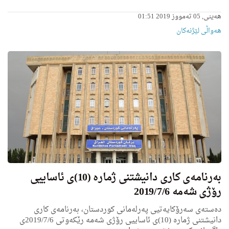
ھەینی, 05 تەمووز 2019 01:51
هه‌واڵى لێژنه‌كان
به‌رنامه‌ى كاری دانیشتنی ژماره‌ (10)ی ئاساییی
رۆژی شه‌مه‌ 2019/7/6
ده‌سته‌ی سه‌رۆكایه‌تیی په‌رله‌مانی كوردستان، به‌رنامه‌ی كاری
دانیشتنی ژماره‌ (10)ی ئاساییی رۆژی شه‌مه‌ رێكه‌وتی 2019/7/6ی