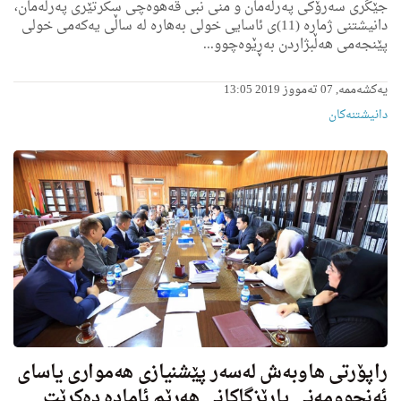
جێگرى سه‌رۆكی په‌رله‌مان و منى نبى قه‌هوه‌چی سكرتێری په‌رله‌مان،
دانیشتنی ژماره‌ (11)ى ئاسایی خولی به‌هاره‌ له‌ ساڵی یه‌كه‌می خولی
پێنجه‌می هه‌ڵبژاردن به‌ڕێوه‌چوو...
یەکشەممە, 07 تەمووز 2019 13:05
دانیشتنه‌کان
راپۆرتی هاوبه‌ش له‌سه‌ر پێشنیازی هه‌موارى یاسای
ئه‌نجوومه‌نی پارێزگاكانى هه‌رێم ئاماده‌ ده‌كرێت