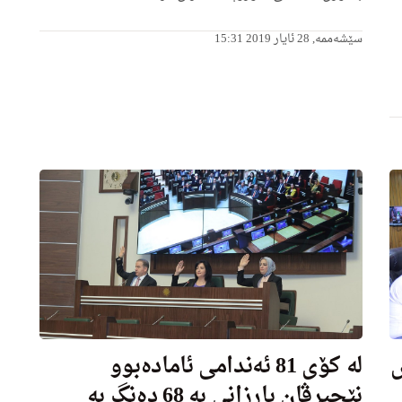
سێشەممە, 28 ئایار 2019 15:31
ش
له‌ كۆى 81 ئه‌ندامی ئاماده‌بوو
نێچیرڤان بارزانی به‌ 68 ده‌نگ به‌