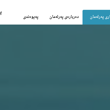
Skip to the content
پ
ری پەرلەمان
دەربارەی پەرلەمان
پەیوەندی