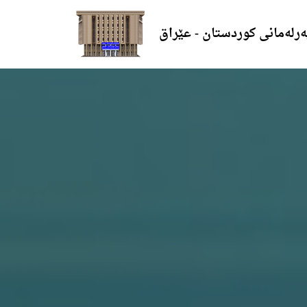
ەرلەمانی کوردستان - عێراق