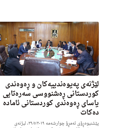
لێژنەی پەیوەندییەکان و ڕەوەندی
کوردستانی ڕەشنووسی سەرەتایی
یاسای ڕەوەندی کوردستانی ئامادە
دەکات
پێشنیوه‌ڕۆی ئەمڕۆ چوارشه‌مه‌ ٢٩/٥/٢٠١٩، لیژنەی