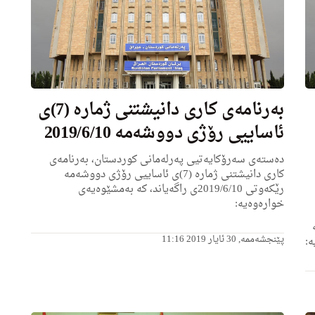
به‌رنامه‌ى كاری دانیشتنی ژماره‌ (7)ی
ئاساییی رۆژی دووشه‌مه‌ 2019/6/10
ده‌سته‌ی سه‌رۆكایه‌تیی په‌رله‌مانی كوردستان، به‌رنامه‌ی
كاری دانیشتنی ژماره‌ (7)ی ئاساییی رۆژی دووشه‌مه‌
رێكه‌وتی 2019/6/10ی راگه‌یاند، كه‌ به‌مشێوه‌یه‌ی
خواره‌وه‌یه‌:
پێنجشەممە, 30 ئایار 2019 11:16
‌: