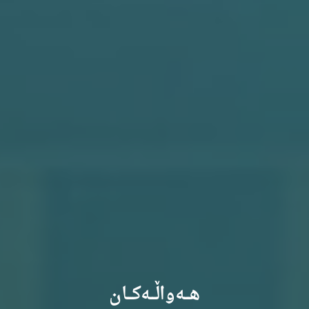
هـــەواڵـــەکـــان