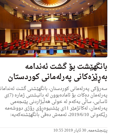
بانگهێشت بۆ گشت ئه‌ندامه‌
به‌ڕێزه‌كانی په‌رله‌مانی كوردستان
سه‌رۆكی په‌رله‌مانی كوردستان، بانگهێشتی گشت ئه‌ندامان
په‌رله‌مان ده‌كات بۆ ئاماده‌بوون له‌ دانیشتنی ژماره‌ (7)ی
ئاسایی، ساڵی یه‌كه‌م له‌ خولى هه‌ڵبژاردنی پێنجه‌مى
په‌رله‌مان، له‌كاتژمێر 11ى پێشنیوه‌ڕۆی رۆژی دووشه‌مه‌
رێكه‌وتی 2019/6/10، ئه‌مه‌ش ده‌قی بانگهێشته‌كه‌یه‌:
پێنجشەممە, 30 ئایار 2019 10:55