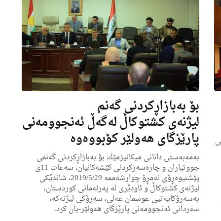
بۆ بەبازاڕكردنی گەنم
لیژنەی كشتوكاڵ لەگەڵ ئەنجوومەنی
پارێزگای هەولێر كۆبووەوه‌
ی
بەمەبەستی دانانی میكانیزمێك بۆ بەبازاڕكردنی گەنمی
جووتیاران و چارەسەركردنی كێشەكانیان، سه‌عات 11ی
پێشنیوەڕۆی ئەمڕۆ چوارشەممە 2019/5/29، شاندێكی
لیژنەی كشتوكاڵ و ئاودێری لە پەرلەمانی كوردستان،
بەسەرۆكایەتیی عوسمان عەلی، سەرۆكی لیژنه‌كه‌،
سه‌ردانی ئەنجوومەنی پارێزگای هەولێر-یان كرد.