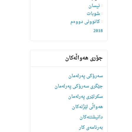
نیسان
شوبات
کانوونی دووەم
2018
جۆری هەواڵەکان
سەرۆکی پەرلەمان
جێگری سەرۆکی پەرلەمان
سکرتێری پەرلەمان
هه‌واڵى لێژنه‌كان
دانیشتنه‌کان
بەرنامەی کار