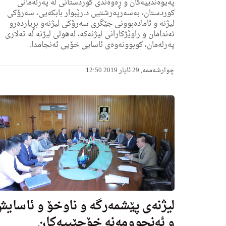
پەیوەندییەکان و ڕەوه‌ندی کوردستانی لە په‌رله‌مانى
كوردستان، به‌سه‌رپه‌رشتیى د.رێبوار بابكه‌یى، سه‌رۆكی
لیژنه‌ و ئاماده‌بوونی جێگرى سه‌رۆكی لیژنه‌و بڕیارده‌رو
ئه‌ندامان و راوێژكارانی لیژنه‌كه‌، لەھولی لیژنە له‌ تەلاری
پەرلەمان، کوبوونەوەی ئاسایی خۆیی ئەنجامدا.
چوارشەممە, 29 ئایار 2019 12:50
لیژنەی پێشمەرگە و ناوخۆ و ئاسای
و ئەنجوومەنە خۆجێییەکان