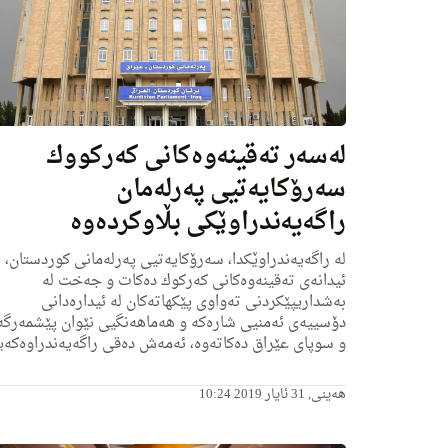
له‌سه‌ر ته‌قینه‌وه‌كانی كه‌ركووك
سه‌رۆكایه‌تیی په‌رله‌مان
راگه‌یه‌ندراوێكی بڵاوكرده‌وه‌
لە راگه‌یه‌ندراوێكدا، سه‌رۆكایه‌تیی په‌رله‌مانی كوردستان،
ئیدانەی تەقینەوەكانی كەركوك دەكات و جەخت لە
بەشداریپێکردنی تەواوی پێکهاتەکان لە ئیدارەدانی
دۆسییەی ئەمنیی شارەکە و هەماهەنگیی نێوان پێشمەرگە
و سوپای عێراق ده‌كاته‌وه‌، ئه‌مه‌ش ده‌قی راگه‌یه‌ندراوه‌كه‌یه
ھەینی, 31 ئایار 2019 10:24