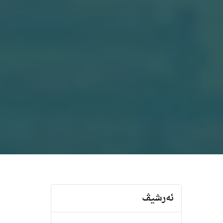
ئەرشیڤ