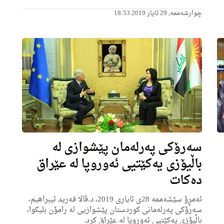
چوارشەممە, 29 ئایار 2019 18:53
سه‌رۆكی په‌رله‌مان پێشوازی له‌
باڵیۆزی یه‌كێتیی ئه‌وروپا له‌ عێراق
ده‌كات
ئه‌مڕۆ سێشه‌ممه‌ 28ی ئایاری 2019، د.ڤالا فه‌رید ئیبراهیم،
سه‌رۆكی په‌رله‌مانی كوردستان پێشوازیی له‌ رامۆن بلیكوا،
باڵیۆزی یه‌كێتیی ئه‌وروپا له‌ عێراق كرد.