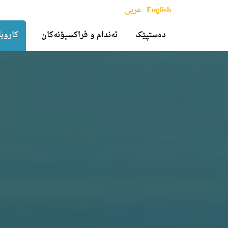
English
عربی
دەستپێک
ئەندام و فراکسیۆنەکان
کاروبا