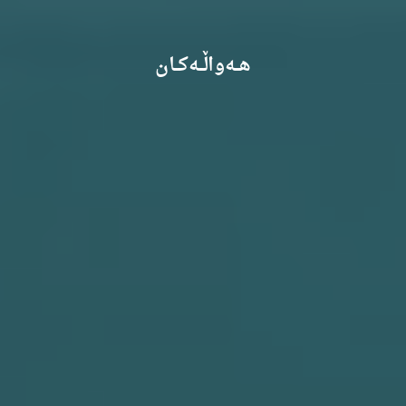
هـــەواڵـــەکـــان