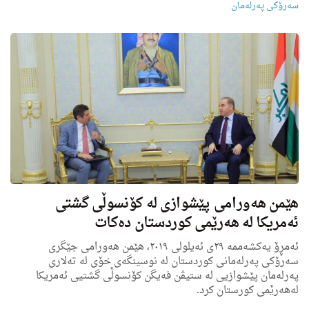
سەرۆکی پەرلەمان
هێمن هەورامی پێشوازی لە کۆنسوڵی گشتی
ئەمریکا لە هەرێمی کوردستان دەکات
ئەمڕۆ یەکشەممە ٢٩ی ئەیلولی ٢٠١٩، هێمن هەورامی جێگری
سەرۆکی پەرلەمانی کوردستان له‌ نوسینگه‌ی خۆی له‌ ته‌لارى
په‌رله‌مان پێشوازیی لە ستیڤن فه‌یگن کۆنسوڵی گشتیی ئەمریکا
لەهەرێمی کورستان کرد.