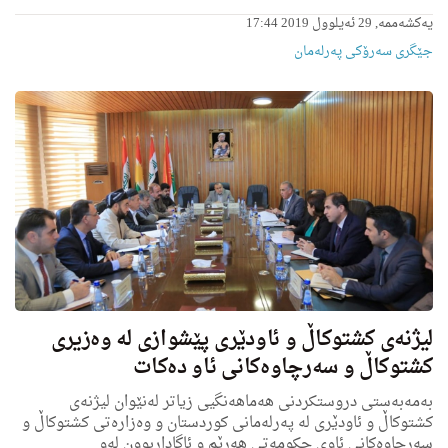
یەکشەممە, 29 ئەیلوول 2019 17:44
جێگری سەرۆکی پەرلەمان
لیژنه‌ی كشتوكاڵ و ئاودێری پێشوازی له‌ وه‌زیرى
كشتوكاڵ و سه‌رچاوه‌كانی ئاو ده‌كات
به‌مه‌به‌ستی دروستكردنی هه‌ماهه‌نگیى زیاتر له‌نێوان لیژنه‌ی
كشتوكاڵ و ئاودێرى له‌ په‌رله‌مانى كوردستان و وه‌زاره‌تی كشتوكاڵ و
سەرچاوەکانی ئاوی حکومەتی هەرێم و ئاگاداربوون له‌و