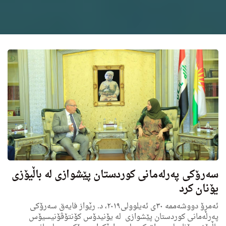
سەرۆکی پەرلەمانی کوردستان پێشوازی لە باڵیۆزی
یۆنان کرد
ئه‌مڕۆ دووشه‌ممه‌ ٣٠ی ئەیلوولی٢٠١٩، د. رێواز فایه‌ق سه‌رۆكی
په‌رله‌مانی كوردستان پێشوازی له‌ یۆنیدۆس كۆنتۆڤۆنیسیۆس