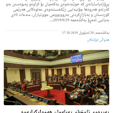
پڕۆژه‌یاسایانه‌ى كه‌ خوێندنه‌وه‌ى یه‌كه‌میان بۆ كراوه‌و په‌یوه‌ستن به‌و
كه‌رته‌و هه‌روه‌ها چۆنیه‌تیى رێكخستنه‌وه‌ى عه‌لوه‌كانى هه‌رێمى
كوردستان و به‌بازاڕكردنى به‌رووبوومى جووتیاران، سه‌عات 10ى
به‌یانیی ئه‌مڕۆ یه‌كشه‌ممه‌ 2019/9/29،...
یەکشەممە, 29 ئەیلوول 2019 17:30
هه‌واڵى لێژنه‌كان
په‌یڕه‌وی ناوخۆی په‌رله‌مان هه‌مواركرایه‌وه‌