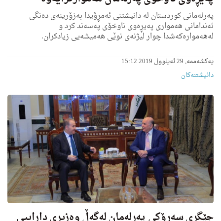
پەرلەمانی كوردستان له‌ دانیشتنی ئه‌مڕۆیدا بەزۆرینەی دەنگی
ئەندامانی هەمواری پەیڕەوی ناوخۆی پەسەند كرد و
لەهەموارەكەشدا چوار لیژنەی نوێی هەمیشەيی زیادكران.
یەکشەممە, 29 ئەیلوول 2019 15:12
دانیشتنه‌کان
جێگرى سه‌رۆكی په‌رله‌مان له‌گه‌ڵ وه‌زیرى داراییی