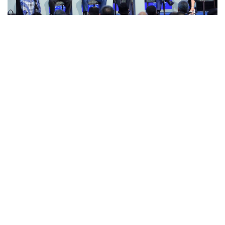
جێگری سەرۆکی پەرلەمان هەڵوێستی هەرێمی
کوردستانی له‌میانی پانێڵێکی دیداری رافیدەین
خستەڕوو
ئەمڕۆ هەینی ۲۷ی ئەیلولی ۲۰۱۹، هێمن هەورامی جێگری سەرۆکی
پەرلەمانی کوردستان لە رۆژی دووەمی دیداری رافیدەین بۆ ئاسایش
و ئابووری کە لەبەغدا بەڕێوەدەچێت بەشداریی لە پانێڵێکدا کردو
تیایدا تیشکی خستەسەر رەوشی سیاسی و ئابووری و ئاسایشی
عێڕاق و هەرێمی کوردستان و گۆڕانکارییەکانی رۆژهەڵاتی ناوەڕاست
و میحوەربەندییەکانی ناوچەکە.
ھەینی, 27 ئەیلوول 2019 09:44
جێگری سەرۆکی پەرلەمان