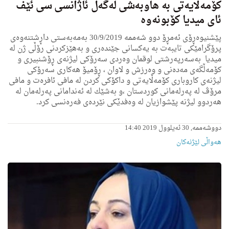
كۆمه‌ڵایه‌تی به‌ هاوبه‌شی له‌گه‌ڵ ئاژانسی سی ئێف
ئای میدیا كۆبونه‌وه
پێشنیوه‌ڕۆی ئه‌مڕۆ دوو شه‌ممه‌ 30/9/2019 بەمەبەستی داڕشتنەوەی
پرۆگرامێکی تایبەت بە یەکسانی جێندەری و بەهێزکردنی رۆڵی ژن لە
میدیا بەسەرپەرشتی لوقمان وه‌ردی سه‌رۆكی لیژنه‌ی ڕۆشنبیری و
كۆمه‌ڵگه‌ی مه‌ده‌نی و وه‌رزش و لاوان ، ڕۆمیۆ هه‌كاری سه‌رۆكی
لیژنه‌ی كاروباری كۆمه‌ڵایه‌تی و داكۆكی كردن له‌ مافی ئافره‌ت و مافی
مرۆڤ لە پەرلەمانی کوردستان ،و به‌شێك له‌ ئه‌ندامانی پەرلەمان لە
هه‌ردوو لیژنه‌ پێشوازیان لە وەفدێکی نێردەی فەرەنسی كرد.
دووشەممە, 30 ئەیلوول 2019 14:40
هه‌واڵى لێژنه‌كان