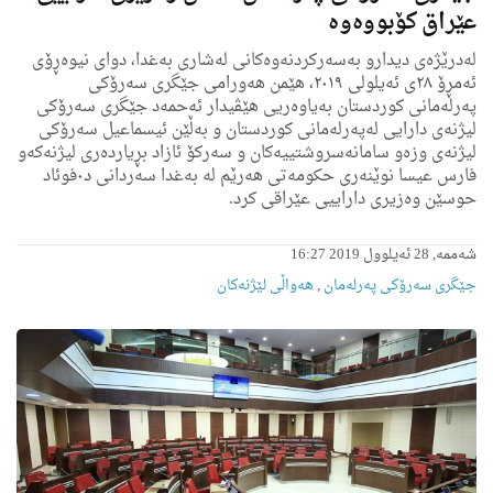
عێراق كۆبووه‌وه‌
له‌درێژه‌ی دیدارو به‌سه‌ركردنه‌وه‌كانی له‌شارى به‌غدا، دوای نیوەڕۆی
ئەمڕۆ ۲۸ی ئەیلولی ۲۰۱۹، هێمن هەورامی جێگری سەرۆکی
پەرلەمانى كوردستان به‌یاوه‌ریى هێڤیدار ئەحمه‌د جێگری سەرۆکی
لیژنەی دارایی لەپەرلەمانی کوردستان و بەڵێن ئیسماعیل سەرۆکی
لیژنەی وزەو سامانەسروشتییەکان و سەرکۆ ئازاد بڕیاردەری لیژنەکەو
فارس عیسا نوێنه‌رى حكومه‌تی هه‌رێم له‌ به‌غدا سەردانی د۰فوئاد
حوسێن وەزیری داراییی عێراقى كرد.
شەممە, 28 ئەیلوول 2019 16:27
جێگری سەرۆکی پەرلەمان
,
هه‌واڵى لێژنه‌كان