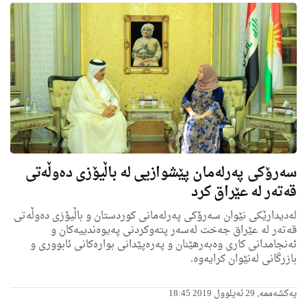
سه‌رۆكی په‌رله‌مان پێشوازیی له‌ باڵیۆزی ده‌وڵه‌تی
قه‌ته‌ر له‌ عێراق كرد
له‌دیدارێكی نێوان سه‌رۆكی په‌رله‌مانى كوردستان و باڵیۆزی ده‌وڵه‌تی
قه‌ته‌ر له‌ عێراق جه‌خت له‌سه‌ر پته‌وكردنی په‌یوه‌ندییه‌كان و
ئه‌نجامدانى كارى وه‌به‌رهێنان و په‌ره‌پێدانی بواره‌كانى ئابوورى و
بازرگانی له‌نێوان كرایه‌وه‌.
یەکشەممە, 29 ئەیلوول 2019 18:45