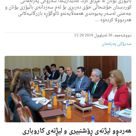
باڵیۆزی یۆنان له‌ عیراق كرد، له‌دیدارێكدا سه‌رۆكی په‌رله‌مانی
كوردستان خۆشحاڵی خۆی ده‌ربڕی بۆ ئه‌م سه‌ردانه‌ی باڵیۆزی یۆنان و
جه‌ختی له‌سه‌ر په‌یوه‌ندی هه‌مه‌لایه‌نه‌و ئاڵوگۆڕه‌ بازرگانیه‌كانی
هه‌ردوولا كرده‌وه‌ ...
دووشەممە, 30 ئەیلوول 2019 15:29
سەرۆکی پەرلەمان
هه‌ردوو لیژنه‌ی ڕۆشنبیری و لیژنه‌ی كاروباری