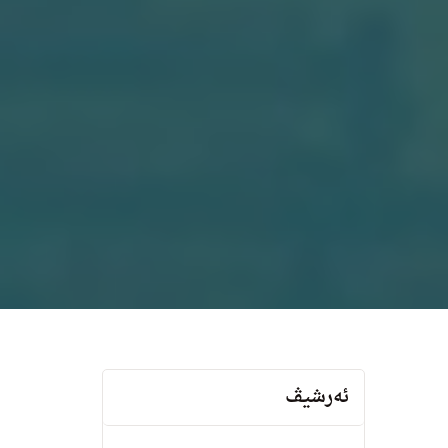
ئەرشیڤ