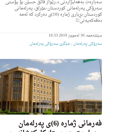
سه‌باره‌ت به‌هه‌ڵبژاردنی د.رێواز فائق حسێن بۆ پۆستی
سه‌رۆكی په‌رله‌مانى كوردستان-عێراق، په‌رله‌مانی
كوردستان بڕیارى ژماره‌ (10)ى ده‌ركرد كه‌ ئه‌مه‌
ده‌قه‌كه‌یه‌تی:ِ
سێشەممە, 30 تەمووز 2019 16:53
سەرۆکی پەرلەمان
,
جێگری سەرۆکی پەرلەمان
فه‌رمانى ژماره‌ (6)ى په‌رله‌مان