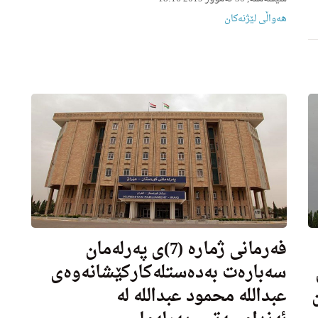
هه‌واڵى لێژنه‌كان
فه‌رمانى ژماره‌ (7)ى په‌رله‌مان
سه‌باره‌ت به‌ده‌ستله‌كاركێشانه‌وه‌ى
عبدالله محمود عبدالله له‌