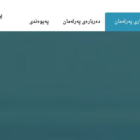
Skip to the content
پ
ری پەرلەمان
دەربارەی پەرلەمان
پەیوەندی