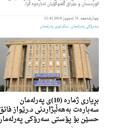
كوردستان و عێراق گفتوگۆیان له‌باره‌وه‌ كرا.
چوارشەممە, 31 تەمووز 2019 12:43
سەرۆکی پەرلەمان
,
سکرتێری پەرلەمان
بڕیارى ژماره‌ (10)ى په‌رله‌مان
سه‌باره‌ت به‌هه‌ڵبژاردنی د.رێواز فائق
حسێن بۆ پۆستی سه‌رۆكی په‌رله‌مان