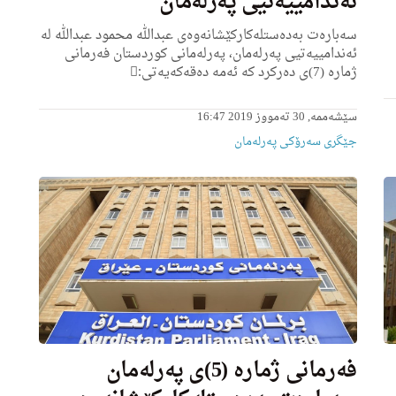
ئه‌ندامییه‌تیی په‌رله‌مان
سه‌باره‌ت به‌ده‌ستله‌كاركێشانه‌وه‌ى عبدالله محمود عبدالله له‌
ئه‌ندامییه‌تیی په‌رله‌مان، په‌رله‌مانی كوردستان فه‌رمانى
ژماره‌ (7)ى ده‌ركرد كه‌ ئه‌مه‌ ده‌قه‌كه‌یه‌تی:ِ
سێشەممە, 30 تەمووز 2019 16:47
جێگری سەرۆکی پەرلەمان
فه‌رمانى ژماره‌ (5)ى په‌رله‌مان