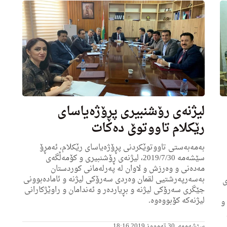
لیژنه‌ی رۆشنبیرى پڕۆژه‌یاسای
رێكلام تاووتوێ ده‌كات
به‌مه‌به‌ستی تاووتوێكردنی پڕۆژه‌یاسای رێكلام، ئه‌مڕۆ
سێشه‌مه‌ 2019/7/30، لیژنه‌ى ڕۆشنبیری و کۆمەڵگەی
مەدەنی و وه‌رزش و لاوان له‌ په‌رله‌مانی كوردستان
به‌سه‌رپه‌رشتیى لقمان وه‌ردى سه‌رۆكی لیژنه‌ و ئاماده‌بوونی
ى
جێگرى سه‌رۆكی لیژنه‌ و بڕیارده‌ر و ئه‌ندامان و راوێژكارانی
لیژنه‌كه‌ كۆبووه‌وه‌.
 و
سێشەممە, 30 تەمووز 2019 18:16