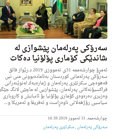
سه‌رۆكی په‌رله‌مان پێشوازی له‌
شاندێكی كۆمارى پۆلۆنیا ده‌كات
ئه‌مڕۆ چوارشه‌ممه‌ 31ی ته‌مووزی 2019 د.رێواز فائق
سه‌رۆكی په‌رله‌مانی كوردستان به‌ئاماده‌بوونی منی نبی
قه‌هوه‌چی سكرتێری په‌رله‌مان و ژماره‌یه‌ك له‌نوێنه‌رانی
فراكسیۆنه‌كانی په‌رله‌مان، پێشوازیی له‌ ماچێی لانگ جێگ
وه‌زیری ده‌ره‌وه‌ی كۆماری پۆلۆنیا بۆ ئاسایش و كاروبارى
سیاسیی رۆژهه‌لاتی ناوه‌ڕاست و ئه‌فریقا و ئه‌مریكا و...
چوارشەممە, 31 تەمووز 2019 16:39
سەرۆکی پەرلەمان
,
سکرتێری پەرلەمان