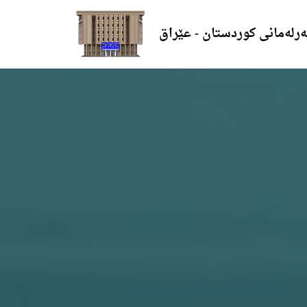
ەرلەمانی کوردستان - عێراق