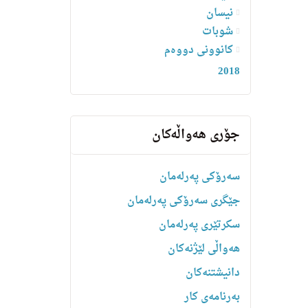
نیسان
شوبات
کانوونی دووەم
2018
جۆری هەواڵەکان
سەرۆکی پەرلەمان
جێگری سەرۆکی پەرلەمان
سکرتێری پەرلەمان
هه‌واڵى لێژنه‌كان
دانیشتنه‌کان
بەرنامەی کار