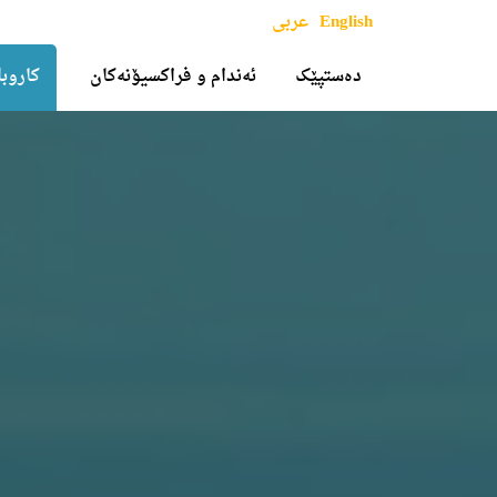
English
عربی
دەستپێک
ئەندام و فراکسیۆنەکان
کاروبا