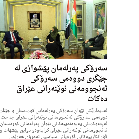
سه‌رۆكی په‌رله‌مان پێشوازی له‌
جێگرى دووه‌می سه‌رۆكی
ئه‌نجوومه‌نی نوێنه‌رانی عێراق
ده‌كات
له‌دیدارێكى نێوان سه‌رۆكی په‌رله‌مانی كوردستان و جێگر
دووه‌مى سه‌رۆكی ئه‌نجوومه‌نی نوێنه‌رانی عێراق جه‌خت
له‌پته‌وكردنی په‌یوه‌ندییه‌كانی نێوان په‌رله‌مانی كوردستان
ئه‌نجوومه‌نی نوێنه‌رانی عێراق كرایه‌وه‌و دواین پێشهات و
گۆڕانكارییه‌كانی گۆڕه‌پانی سیاسیی ئه‌مڕۆی هه‌رێمی