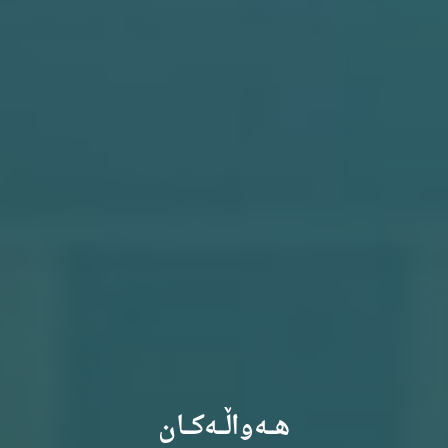
هـــەواڵـــەکـــان