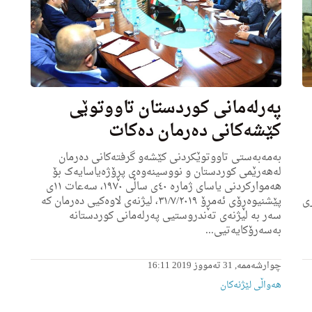
پەرلەمانی کوردستان تاووتوێی
کێشەکانی دەرمان دەکات
بەمەبەستی تاووتوێکردنی کێشەو گرفتەکانی دەرمان
لەهەرێمی کوردستان و نووسینەوەی پڕۆژەیاسایەک بۆ
هەموارکردنی یاسای ژمارە ٤٠ی ساڵی ١٩٧٠، سەعات ١١ی
ری
پێشنیوەڕۆی ئەمڕۆ ٣١/٧/٢٠١٩، لیژنەی لاوەکیی دەرمان کە
سەر بە لیژنەی تەندروستیی پەرلەمانی کوردستانە
بەسەرۆكایه‌تیی...
چوارشەممە, 31 تەمووز 2019 16:11
هه‌واڵى لێژنه‌كان