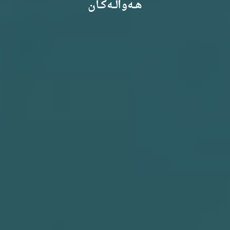
هـــەواڵـــەکـــان