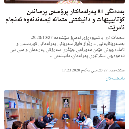
به‌ده‌نگی 81 په‌رله‌مانتار پرۆسه‌ی پرساندن
كۆتاییپێهات و دانیشتنی متمانه‌ لێسه‌ندنه‌وه‌ ئه‌نجام
نادرێت
سه‌عات 2ی پاشنیوه‌ڕۆی ئه‌مڕۆ سێشه‌مه 2020/10/27،
به‌سه‌رۆكایه‌تیی د.رێواز فایق سه‌رۆكی په‌رله‌مانی كوردستان و
ئاماده‌بوونی هێمن هه‌ورامی جێگری سه‌رۆكی په‌رله‌مان و منى نبى
قه‌هوه‌چی سكرتێری په‌رله‌مان، دانیشتنی...
سێشەممە, 27 تشرینی یەکەم 2020 17:23
دانیشتنه‌کان