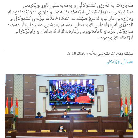
سەبارەت بە فەرزی كشتوكاڵی و بەمەبەستی تاووتوێكردنی
میكانیزمی سەردانیكردنی لیژنەكە بۆ بەغدا و داوای روونكردنەوە لە
وەزارەتی دارایی، ئەمڕۆ سێشەمە 2020/10/27، لیژنەی كشتوكاڵ و
ئاودێری لەپەرلەمانی كوردستان، بەسەرپەرشتی عەبدولستار مەجید
سەرۆكی لیژنەو ئامادەبوونی ژمارەیەك لەئەندامان و راوێژكارانی
لیژنەكە كۆبووەوە..
سێشەممە, 27 تشرینی یەکەم 2020 19:18
هه‌واڵى لێژنه‌كان