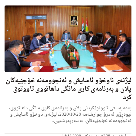
لیژنەی ناوخۆو ئاسایش و ئەنجوومەنە خۆجێیەکان
پلان و بەرنامەی كارى مانگی داهاتووى تاووتوێ
كرد
به‌مەبەستی تاووتوێكردنی پلان و بەرنامەی كارى مانگی داهاتووى،
نیوەڕۆی ئەمرۆ چوارشەمە 2020/10/28، لیژنەى ناوخۆو ئاسایش و
ئەنجوومەنە خۆجێیەکان، بەسەرپەرشتیی...