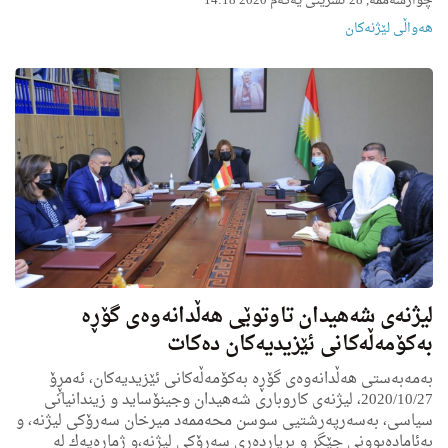
چوارشەممە, 28 تشرینی یەکەم 2020 14:18
هه‌واڵى لێژنه‌كان
لیژنەی شەهیدان تاوتوێی هەڵدانەوەی گۆڕە
بەكۆمەڵەكانی ئێزیدیەكان دەكات
بەمەبەستی هەڵدانەوەی گۆڕە بەكۆمەڵەكانی ئێزیدیەكان، ئەمڕِۆ
2020/10/27، لیژنەی كاروباری شەهیدان وجینۆساید و زیندانیانی
سیاسی، بەسەرپەرشتیی سوسن محەممەد میرخان سەرۆكی لیژنە، و
بەئامادەبوونی جێگر و بڕیاردەری سەرۆكی لیژنە،و ژمارەیەك لە