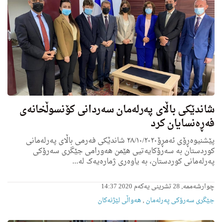
شاندێکی باڵای پەرلەمان سەردانی کۆنسوڵخانەی
فەڕەنسایان کرد
پێشنیوەڕۆی ئەمڕۆ٢٨/١٠/٢٠٢٠ شاندێکی فەرمی باڵای پەرلەمانی
کوردستان بە سەرۆکایەتیی هێمن هەورامی جێگری سەرۆکی
پەرلەمانی کوردستان، بە یاوەری ژمارەیەک لە...
چوارشەممە, 28 تشرینی یەکەم 2020 14:37
جێگری سەرۆکی پەرلەمان
,
هه‌واڵى لێژنه‌كان