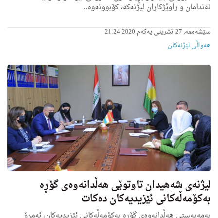
ئەندامان و راوێژكاران لیژنەكە، کۆبوونەوە..
سێشەممە, 27 تشرینی یەکەم 2020 21:24
هه‌واڵى لێژنه‌كان
لیژنەی شەهیدان تاوتوێی هەڵدانەوەی گۆڕە
بەكۆمەڵەكانی ئێزیدیەكان دەكات
بەمەبەستی هەڵدانەوەی گۆڕە بەكۆمەڵەكانی ئێزیدیەكان، ئەمڕِۆ