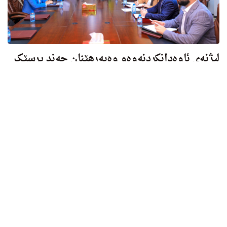
لیژنەی ئاوەدانکردنه‌وه‌و وەبەرھێنان چەند پرسێک
تاووتوێ دەکات
بەمەبه‌ستی تاووتوێکردنی چەند پرسێکی پەیوەست بەكارى لیژنەكه‌،
پێشنیوەڕۆی ئەمڕۆ سێشه‌مه 2020/10/27، لیژنەى ئاوەدانکردنه‌وه‌و
وەبەرھێنان، بەسەرپەرشتیی...
سێشەممە, 27 تشرینی یەکەم 2020 13:41
هه‌واڵى لێژنه‌كان