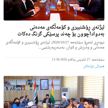
لیژنه‌ی ڕۆشنبیری و كۆمه‌ڵگه‌ی مه‌ده‌نی
به‌دواداچوون بۆ چه‌ند پرسێكی گرنگ ده‌كات
نیوه‌ڕی ئه‌مڕۆ سێشه‌مه‌ 2020/10/27، لیژنه‌ی ڕۆشنبیری و كۆمه‌ڵگه‌ی
مه‌ده‌نی و وه‌رزش و لاوان، به‌سه‌رپه‌رشتیی...
سێشەممە, 27 تشرینی یەکەم 2020 13:58
هه‌واڵى لێژنه‌كان