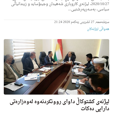
2020/10/27، لیژنەی كاروباری شەهیدان وجینۆساید و زیندانیانی
سیاسی، بەسەرپەرشتیى...
سێشەممە, 27 تشرینی یەکەم 2020 21:24
هه‌واڵى لێژنه‌كان
لیژنەی كشتوكاڵ داوای روونكردنەوە لەوەزارەتی
دارایی دەكات