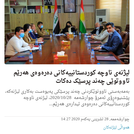
لیژنەی ناوچە کوردستانیيەکانی دەرەوەی ھەرێم
تاووتوێی چەند پرسێک دەکات
به‌مەبەستی تاووتوێکردنی چەند پرسێکی پەیوەست بەکاری لیژنەكه‌،
پێشنیوەڕۆى ئەمرۆ چوارشەمە 2020/10/28، لیژنەی ناوچە
کوردستانییەکانی دەرەوەی ئیداره‌ى ھەرێم...
چوارشەممە, 28 تشرینی یەکەم 2020 14:27
هه‌واڵى لێژنه‌كان