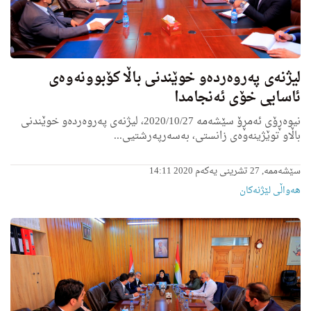
لیژنه‌ی په‌روه‌رده‌و خوێندنی باڵا كۆبوونه‌وه‌ی
ئاسایی خۆی ئه‌نجامدا
نیوه‌ڕۆی ئه‌مڕۆ سێشه‌مە 2020/10/27، لیژنە‌ی په‌روه‌رده‌و خوێندنی
باڵاو توێژینه‌وه‌ی زانستی، به‌سه‌رپه‌رشتیی...
سێشەممە, 27 تشرینی یەکەم 2020 14:11
هه‌واڵى لێژنه‌كان