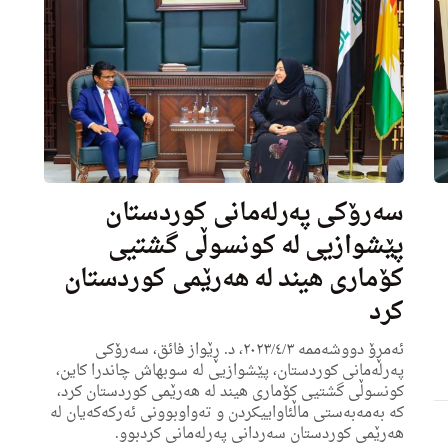
سەرۆکی پەرلەمانی کوردستان
پێشوازیی له‌ كونسوڵی گشتیى
کۆمارى هیند لە ھەرێمی کوردستان
کرد
ئه‌مڕۆ دووشه‌ممه‌ ٢٠٢٣/٤/٣، د. ڕێواز فائق، سەرۆکی
پەرلەمانی کوردستان، پێشوازیی له‌ سوبهاش چاندرا کاین،
كونسوڵی گشتیى کۆمارى هیند لە ھەرێمی کوردستان کرد،
كه‌ به‌مه‌به‌ستى ماڵئاواییكردن و ته‌واوبوونی ئه‌ركه‌كه‌یان له‌
هه‌رێمی كوردستان سه‌ردانی په‌رله‌مانی كردبوو.