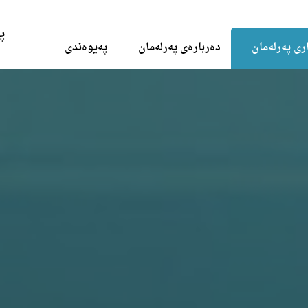
Skip to the content
پ
ری پەرلەمان
دەربارەی پەرلەمان
پەیوەندی