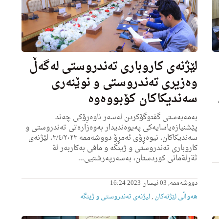
لێژنەی کاروباری تەندروستی لەگەڵ
وەزیری تەندروستی و نوێنەری
سەندیکاکان کۆبووەوە
بەمەبەستی گفتوگۆکردن لەسەر ناوەرِۆکی چەند
پێشنیازەیاسایەکی پەیوەندیدار بەوەزارەتی تەندروستی و
سەندیکاکان، نیوەڕۆی ئەمڕۆ دووشەممە ٣/٤/٢٠٢٣، لێژنەی
کاروباری تەندروستی و ژینگە و مافی بەکاربەر لة
ثةرلةمانى كوردستان، بەسەرپەرشتيی...
دووشەممە, 03 نیسان 2023 16:24
هه‌واڵى لێژنه‌كان
,
لیژنه‌ى ته‌ندروستى و ژینگه‌