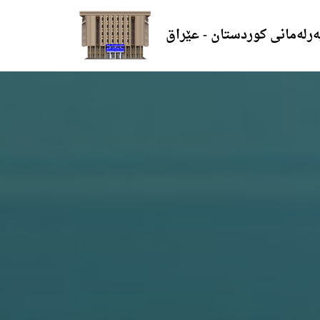
ەرلەمانی کوردستان - عێراق