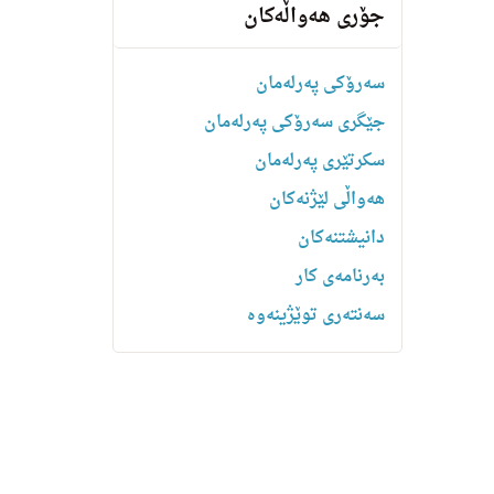
جۆری هەواڵەکان
سەرۆکی پەرلەمان
جێگری سەرۆکی پەرلەمان
سکرتێری پەرلەمان
هه‌واڵى لێژنه‌كان
دانیشتنه‌کان
بەرنامەی کار
سەنتەری توێژینەوە