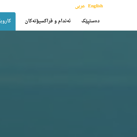
English
عربی
دەستپێک
ئەندام و فراکسیۆنەکان
کاروبا