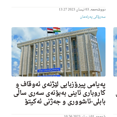
دووشەممە, 03 نیسان 2023 13:27
سەرۆکی پەرلەمان
په‌یامی پیرۆزبایی لێژنەی ئەوقاف و
كاروباری ئاینی بەبۆنەی سەری ساڵی
بابلی-ئاشووری و جەژنی ئەکیتۆ
شەممە, 01 نیسان 2023 10:56