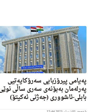
په‌یامی پیرۆزبایی سه‌رۆكایه‌تیی
په‌رله‌مان به‌بۆنه‌ی سه‌رى ساڵی نوێی
بابلى-ئاشوورى (جه‌ژنی ئه‌كیتۆ)
شەممە, 01 نیسان 2023 15:44