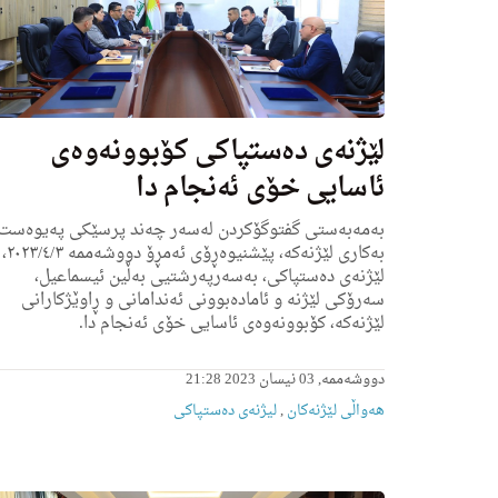
لێژنەی دەستپاکی کۆبوونەوەی
ئاسایی خۆی ئەنجام دا
بەمەبەستی گفتوگۆکردن لەسەر چەند پرسێکی پەیوەست
بەکاری لێژنەکە، پێشنیوەڕۆی ئەمڕۆ دووشەممە ٢٠٢٣/٤/٣،
لێژنەی دەستپاکی، بەسەرپەرشتیی بەڵین ئیسماعیل،
سەرۆکی لێژنە و ئامادەبوونی ئەندامانی و ڕاوێژکارانی
لێژنەکە، کۆبوونەوەی ئاسایی خۆی ئەنجام دا.
دووشەممە, 03 نیسان 2023 21:28
هه‌واڵى لێژنه‌كان
,
لیژنه‌ى ده‌ستپاكى