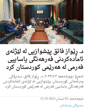
د. ڕێواز فائق پێشوازیی له‌ لێژنه‌ی
ئاماده‌كردنی فه‌رهه‌نگی یاساییی
فه‌رمی لە ھەرێمی كوردستان كرد
ئه‌مڕۆ دووشه‌ممه‌ ٢٠٢٣/٤/٣، د. ڕێواز فائق، سه‌رۆكی
په‌رله‌مانی كوردستان، پێشوازیی له‌ لێژنه‌ی ئاماده‌كردنی
فه‌رهه‌نگی یاساییی فه‌رمی لە ھەرێمی كوردستان كرد.
دووشەممە, 03 نیسان 2023 15:33
سەرۆکی پەرلەمان