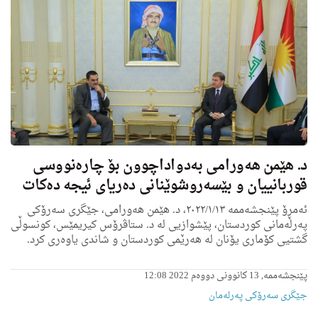
د. هێمن هه‌ورامی به‌دواداچوون بۆ چاره‌نووسی
قوربانییان و بێسه‌روشوێنانی ده‌ریای ئیجه‌ ده‌كات
ئه‌مڕۆ پێنجشه‌ممه‌ ٢٠٢٢/١/١٣، د. هێمن هه‌ورامی، جێگری سه‌رۆكی
په‌رله‌مانی كوردستان، پێشوازیی له‌ د. ستاڤرۆس كیریمێس، كونسوڵی
گشتیی كۆماری یۆنان له‌ هه‌رێمی كوردستان و شاندی یاوه‌ری كرد.
پێنجشەممە, 13 کانوونی دووەم 2022 12:08
جێگری سەرۆکی پەرلەمان