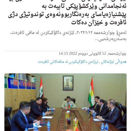
ئه‌نجامدانی وێركشۆپێكى تایبه‌ت به‌
پێشنیازه‌یاسای بەرەنگاربوونەوەی توندوتیژی دژی
ئافرەت و خێزان ده‌كات
ئه‌مڕۆ چوارشەممە ٢٠٢٢/١/١٢، لێژنه‌ی داکۆکیکردن لە مافی ئافرەت،
به‌سه‌رپه‌رشتیی...
چوارشەممە, 12 کانوونی دووەم 2022 14:15
هه‌واڵى لێژنه‌كان
,
لیژنەی داکۆکیکردن لە مافەکانی ئافرەت