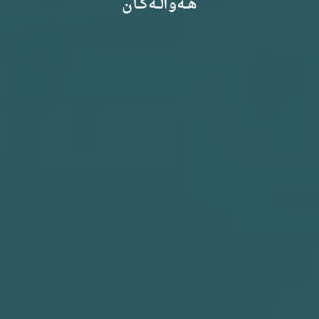
هـــەواڵـــەکـــان