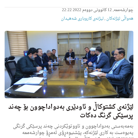
چوارشەممە, 12 کانوونی دووەم 2022 22:22
هه‌واڵى لێژنه‌كان
,
لیژنه‌ى كاروبارى شه‌هیدان
لێژنەی کشتوکاڵ و ئاودێری بەدواداچوون بۆ چەند
پرسێکی گرنگ دەکات
بەمەبەستی بەدواداچوون و تاووتوێکردنی چەند پرسێکی گرنگی
پەیوەست بە کاری لێژنەکە، پێشنیوەڕۆی ئەمڕۆ چوارشەممە