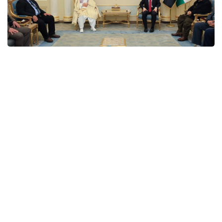
د. هێمن هه‌ورامی پێشوازیى له‌ شاندێكى
ئه‌نجوومه‌نی ماڵی میری ئێزدییان كرد
ئه‌مڕۆ سێشه‌ممه‌ ٢٠٢٢/١/١١، د. هێمن هه‌ورامی، جێگرى سه‌رۆكی
په‌رله‌مانى كوردستان، پێشوازیی له‌ شاندێكى ئه‌نجوومه‌نی ماڵی
میری ئێزدییان كرد.
سێشەممە, 11 کانوونی دووەم 2022 17:07
جێگری سەرۆکی پەرلەمان