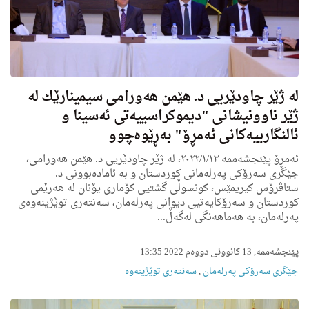
له‌ ژێر چاودێریی د. هێمن هه‌ورامی سیمینارێك له‌
ژێر ناوونیشانی "دیموكراسییه‌تی ئه‌سینا و
ئالنگارییه‌كانی ئه‌مڕۆ" به‌ڕێوه‌چوو
ئه‌مڕۆ پێنجشه‌ممه‌ ٢٠٢٢/١/١٣، له‌ ژێر چاودێریى د. هێمن هه‌ورامی،
جێگری سه‌رۆكی په‌رله‌مانى كوردستان و به‌ ئاماده‌بوونی د.
ستاڤرۆس كیریمێس، كونسوڵی گشتیی كۆماری یۆنان له‌ هه‌رێمی
كوردستان و سه‌رۆكایه‌تیی دیوانی په‌رله‌مان، سه‌نته‌ری توێژینه‌وه‌ی
په‌رله‌مان، به‌ هه‌ماهه‌نگی له‌گه‌ڵ...
پێنجشەممە, 13 کانوونی دووەم 2022 13:35
جێگری سەرۆکی پەرلەمان
,
سەنتەری توێژینەوە