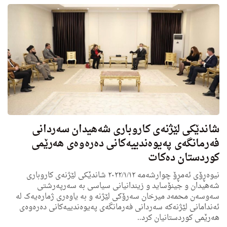
شاندێکی لێژنەی کاروباری شەهیدان سەردانی
فەرمانگەی پەیوەندییەکانی دەرەوەی هەرێمی
کوردستان دەکات
نیوەڕۆی ئەمڕۆ چوارشەمە ٢٠٢٢/١/١٢ شاندێکی لێژنەی کاروباری
شەهیدان و جینۆساید و زیندانیانی سیاسی بە سەرپەرشتی
سەوسەن محمەد میرخان سەرۆکی لێژنە و بە یاوەری ژمارەیەک لە
ئەندامانی لێژنەکە سەردانی فەرمانگەی پەیوەندییەکانی دەرەوەی
هەرێمی کوردستانیان کرد..