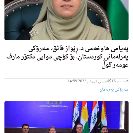
پەیامی هاوخەمی د. ڕێواز فائق، سەرۆکی
پەرلەمانی کوردستان، بۆ کۆچی دوایی دکتۆر مارف
عومەر گوڵ
شەممە, 15 کانوونی دووەم 2022 14:59
سەرۆکی پەرلەمان