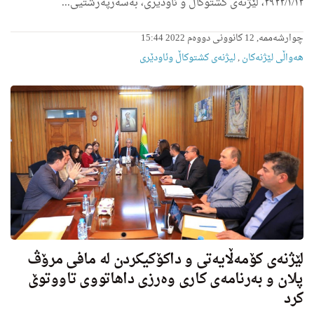
٢٩٢٢/١/١٢، لێژنەی کشتوکاڵ و ئاودێری، بەسەرپەرشتیی...
چوارشەممە, 12 کانوونی دووەم 2022 15:44
هه‌واڵى لێژنه‌كان
,
لیژنه‌ى كشتوكاڵ وئاودێری
لێژنەی کۆمەڵایەتی و داکۆکیکردن لە مافی مرۆڤ
پلان و بەرنامەی کاری وه‌رزى داهاتووى تاووتوێ
كرد