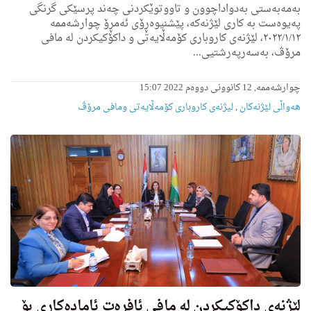
بەمەبەستی بەدواداچوون و تاووتوێکردنی چەند پرسێکی گرنگی
پەیوەست بە کاری لێژنەکە، پێشنیوەڕۆی ئەمڕۆ چوارشەممە
٢٠٢٢/١/١٢، لێژنەی كاروبارى کۆمەڵایەتی و داکۆکیکردن لە مافی
مرۆڤ، بەسەرپەرشتیی...
چوارشەممە, 12 کانوونی دووەم 2022 15:07
هه‌واڵى لێژنه‌كان
,
لیژنه‌ى کاروباری کۆمەڵایەتی ومافی مرۆڤ
لێژنەی داکۆکیکردن لە مافی ئافرەت ئاماده‌كارى بۆ