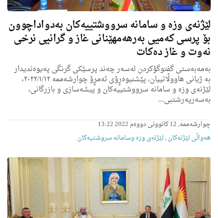
لێژنەی وزە و سامانە سرووشتییەکان به‌دواداچوون
بۆ پرسی كه‌میی به‌رهه‌مهێنانى غاز و گرانیی نرخى
نه‌وت و غاز ده‌كات
بەمەبەستی گفتوگۆکردن لەسەر چەند پرسێکی گرنگی پەیوەندیدار
بە ژیانی هاووڵاتییان، پێشنیوەڕۆی ئەمڕۆ چوارشەممە ٢٠٢٢/١/١٢،
لێژنەی وزە و سامانە سرووشتییەکان و پیشەسازی و بازرگانی،
بەسەرپەرشتبی...
چوارشەممە, 12 کانوونی دووەم 2022 13:22
هه‌واڵى لێژنه‌كان
,
لێژنه‌ى وزه‌ وسامانە سروشتیه‌كان