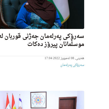
سه‌رۆكی په‌رله‌مان جه‌ژنی قوربان له‌
موسڵمانان پیرۆز ده‌كات
ھەینی, 08 تەمووز 2022 17:04
سەرۆکی پەرلەمان