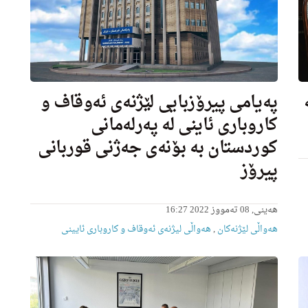
پەیامی پیرۆزبایی لێژنەی ئەوقاف و
كاروباری ئاینی لە پەرلەمانی
کوردستان بە بۆنەی جەژنی قوربانی
پیرۆز
ھەینی, 08 تەمووز 2022 16:27
هه‌واڵى لێژنه‌كان
,
هەواڵی لیژنه‌ى ئه‌وقاف و كاروبارى ئایینى