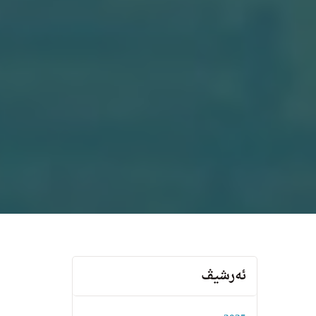
ئەرشیڤ