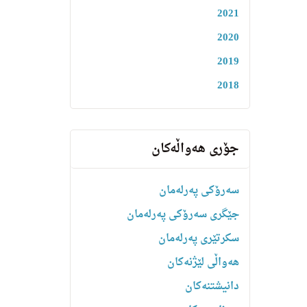
2021
2020
2019
2018
جۆری هەواڵەکان
سەرۆکی پەرلەمان
جێگری سەرۆکی پەرلەمان
سکرتێری پەرلەمان
هه‌واڵى لێژنه‌كان
دانیشتنه‌کان