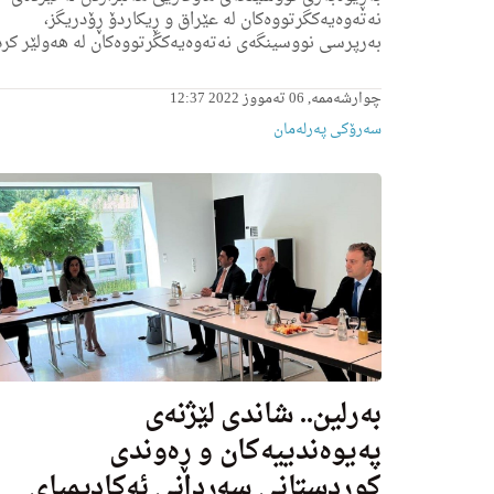
نەتەوەیەکگرتووەکان لە عێراق و ڕیكاردۆ ڕۆدریگز،
به‌رپرسی نووسینگه‌ی نه‌ته‌وه‌یه‌كگرتووه‌كان له‌ هه‌ولێر كرد
چوارشەممە, 06 تەمووز 2022 12:37
سەرۆکی پەرلەمان
به‌رلین.. شاندی لێژنه‌ی
په‌یوه‌ندییه‌كان و ڕه‌وندی
كوردستانى سەردانی ئەکادیمیای