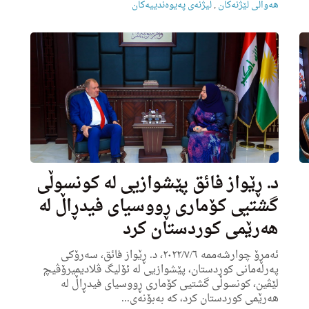
هه‌واڵى لێژنه‌كان
,
لیژنەی په‌یوه‌ندییه‌كان
د. ڕێواز فائق پێشوازیی له‌ كونسوڵی
گشتیی كۆماری ڕووسیای فیدڕاڵ له‌
هه‌رێمی كوردستان كرد
ئه‌مڕۆ چوارشه‌ممه‌ ٢٠٢٢/٧/٦، د. ڕێواز فائق، سه‌رۆكی
په‌رله‌مانی كوردستان، پێشوازیی له‌ ئۆلیگ ڤلادیمیرۆڤیچ
لێڤین، كونسوڵی گشتیی كۆماری ڕووسیای فیدڕاڵ له‌
هه‌رێمی كوردستان كرد، كه‌ به‌بۆنه‌ی...