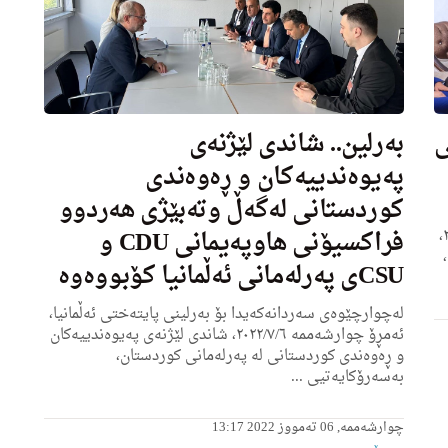
ی
به‌رلین.. شاندی لێژنەی
پەیوەندییەکان و ڕەوەندی
کوردستانی لەگەڵ وتەبێژی ھەردوو
فراکسیۆنی ھاوپەیمانی CDU و
كۆنگره‌ى یه‌كه‌می پارته‌كه‌یان، ئەمڕۆ پێنجشه‌ممه‌ ۲۰۲۲/٧/٧،
CSUی پەرلەمانی ئەڵمانیا کۆبووەوە
لەچوارچێوەی سەردانەکەیدا بۆ بەرلینی پایتەختی ئەڵمانیا،
ئه‌مڕۆ چوارشه‌ممه‌ ٢٠٢٢/٧/٦، شاندی لێژنەی پەیوەندییەکان
و ڕەوەندی کوردستانی لە پەرلەمانی کوردستان،
بەسەرۆکایەتیی ...
چوارشەممە, 06 تەمووز 2022 13:17