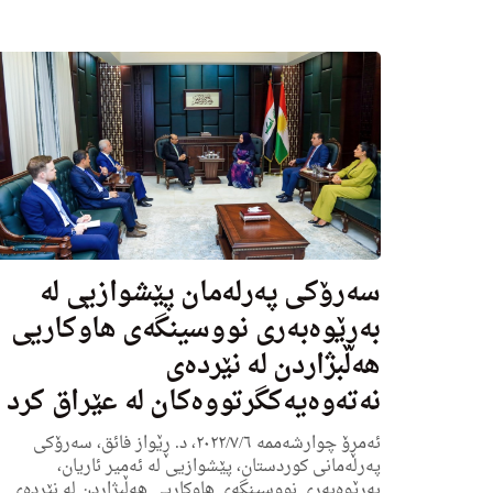
سه‌رۆكی په‌رله‌مان پێشوازیی له‌
بەڕێوەبەری نووسینگەی هاوکاریی
هەڵبژاردن لە نێردەی
نەتەوەیەکگرتووەکان لە عێراق كرد
ئه‌مڕۆ چوارشه‌ممه‌ ٢٠٢٢/٧/٦، د. ڕێواز فائق، سه‌رۆكی
په‌رله‌مانی كوردستان، پێشوازیی له‌ ئه‌میر ئاریان،
بەڕێوەبەری نووسینگەی هاوکاریی هەڵبژاردن لە نێردەی