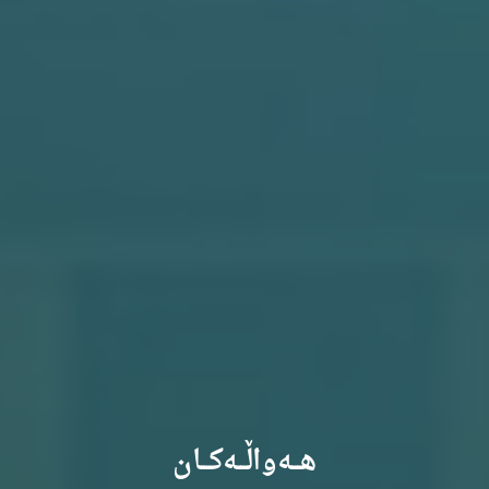
هـــەواڵـــەکـــان