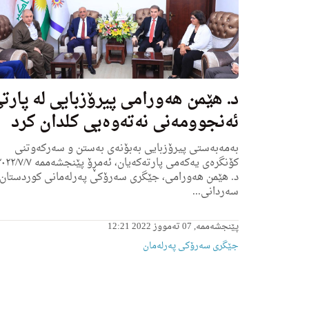
د. هێمن هەورامی پیرۆزبایی لە پارت
ئه‌نجوومه‌نی نه‌ته‌وه‌یى كلدان کرد
بەمەبەستی پیرۆزبایی به‌بۆنه‌ی به‌ستن و سه‌ركه‌وتنی
د. هێمن هەورامی، جێگری سەرۆکی پەرلەمانی کوردستان،
سەردانی...
پێنجشەممە, 07 تەمووز 2022 12:21
جێگری سەرۆکی پەرلەمان