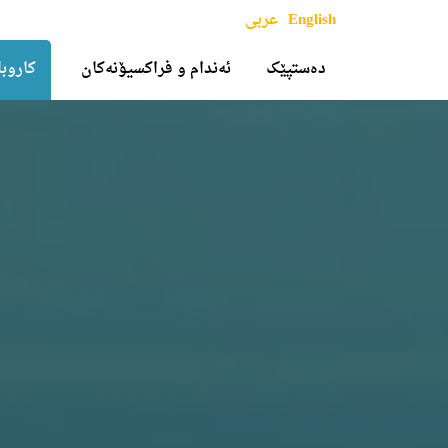
English
عربی
دەستپێک
ئەندام و فراکسیۆنەکان
کاروبا