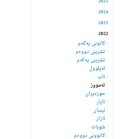
2025
2024
2023
2022
کانونی یەکەم
تشرینی دووەم
تشرینی یەکەم
ئەیلوول
ئاب
تەمووز
حوزەیران
ئایار
نیسان
ئازار
شوبات
کانوونی دووەم