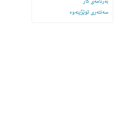
بەرنامەی کار
سەنتەری توێژینەوە