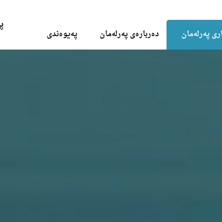
Skip to the content
پ
ری پەرلەمان
دەربارەی پەرلەمان
پەیوەندی