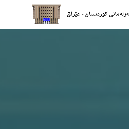
ەرلەمانی کوردستان - عێراق